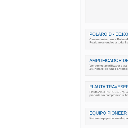
POLAROID - EE100
Camara instantanea Polaroid 
Realizamos envíos a toda E
AMPLIFICADOR DE
Vendemos amplificador para
24. horario de lunes a vierne
FLAUTA TRAVESERA
Flauta Altus PS-RE (1707). C
probarla sin compromiso si ti
EQUIPO PIONEER
Pioneer equipo de sonido par