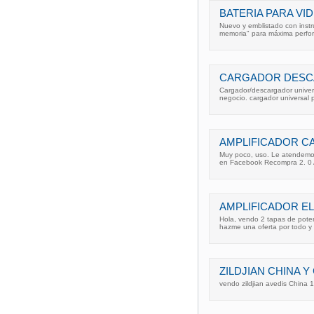
BATERIA PARA V
Nuevo y emblistado con instr
memoria" para máxima perfor
CARGADOR DESCA
Cargador/descargador universa
negocio. cargador universal 
AMPLIFICADOR C
Muy poco, uso. Le atendemo
en Facebook Recompra 2. 0 A
AMPLIFICADOR EL
Hola, vendo 2 tapas de poten
hazme una oferta por todo y 
ZILDJIAN CHINA 
vendo zildjian avedis China 