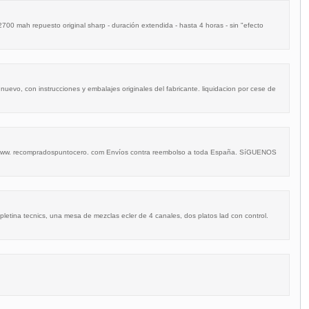
700 mah repuesto original sharp - duración extendida - hasta 4 horas - sin "efecto
 nuevo, con instrucciones y embalajes originales del fabricante. liquidacion por cese de
www. recompradospuntocero. com Envíos contra reembolso a toda España. SíGUENOS
etina tecnics, una mesa de mezclas ecler de 4 canales, dos platos lad con control.