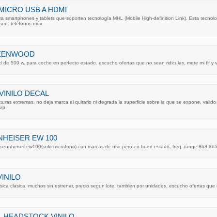
MICRO USB A HDMI
a smartphones y tablets que soporten tecnología MHL (Mobile High-definition Link). Esta tecnol
 son: teléfonos móv
KEENWOOD
de 500 w. para coche en perfecto estado. escucho ofertas que no sean ridiculas, mete mi tlf y 
VINILO DECAL
uras extremas. no deja marca al quitarlo ni degrada la superficie sobre la que se expone. valido p
s/p
HEISER EW 100
sennheiser ew100(solo microfono) con marcas de uso pero en buen estado, freq. range 863-865 m
VINILO
ica clasica, muchos sin estrenar, precio segun lote. tambien por unidades. escucho ofertas que n
L HEADSTOCK VINILO