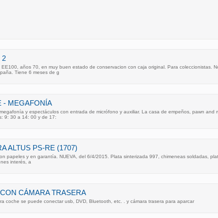
 2
EE100, años 70, en muy buen estado de conservacion con caja original. Para coleccionistas. No
spaña. Tiene 6 meses de g
 - MEGAFONÍA
 megafonía y espectáculos con entrada de micrófono y auxiliar. La casa de empeños, pawn a
s: 9: 30 a 14: 00 y de 17:
 ALTUS PS-RE (1707)
on papeles y en garantía. NUEVA, del 6/4/2015. Plata sinterizada 997, chimeneas soldadas, pla
enes interés, a
 CON CÁMARA TRASERA
a coche se puede conectar usb, DVD, Bluetooth, etc. . y cámara trasera para aparcar