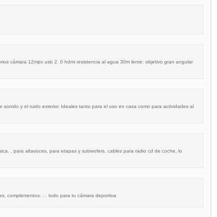
orios cámara 12mpx usb 2. 0 hdmi resistencia al agua 30m lente: objetivo gran angular
sonido y el ruido exterior. Ideales tanto para el uso en casa como para actividades al
ca. , para altavoces, para etapas y subwofers, cables para radio cd de coche, lo
res, complementos. . . todo para tu cámara deportiva