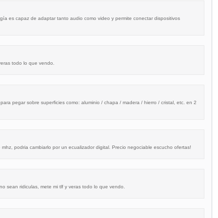
ogía es capaz de adaptar tanto audio como video y permite conectar dispositivos
veras todo lo que vendo.
ara pegar sobre superficies como: aluminio / chapa / madera / hierro / cristal, etc. en 2
hz, podria cambiarlo por un ecualizador digital. Precio negociable escucho ofertas!
o sean ridiculas, mete mi tlf y veras todo lo que vendo.