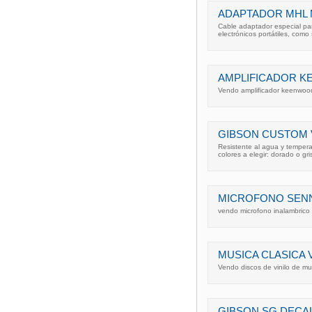
ADAPTADOR MHL 
Cable adaptador especial par
electrónicos portátiles, como
AMPLIFICADOR 
Vendo amplificador keenwood 
GIBSON CUSTOM 
Resistente al agua y temperat
colores a elegir: dorado o gri
MICROFONO SENN
vendo microfono inalambrico 
MUSICA CLASICA 
Vendo discos de vinilo de mus
GIBSON SG DECA