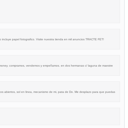
 incluye papel fotografico. Visite nuestra tienda en mil anuncios TRACTE FET!
nd money. compramos, vendemos y empeñamos. en dos hermanas c/ laguna de maestre
tos abiertos, sol en linea, mecanismo de mi, pata de Do. Me desplazo para que puedas