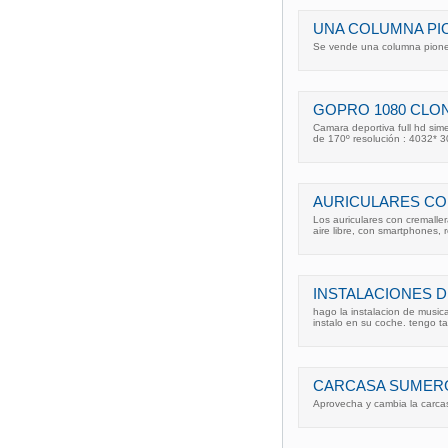
UNA COLUMNA PI
Se vende una columna pionee
GOPRO 1080 CLO
Camara deportiva full hd sim
de 170º resolución : 4032* 
AURICULARES CO
Los auriculares con cremalle
aire libre, con smartphones, 
INSTALACIONES D
hago la instalacion de music
instalo en su coche. tengo t
CARCASA SUMERG
Aprovecha y cambia la carcas