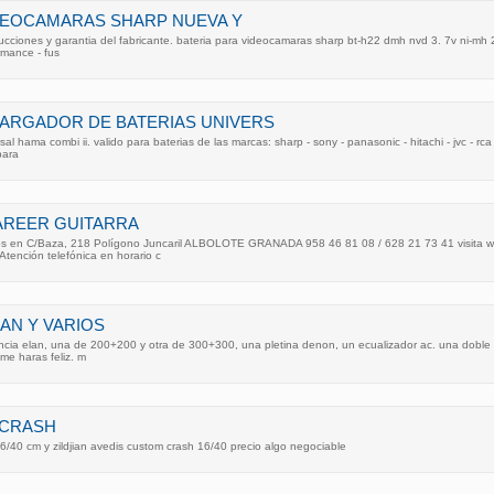
IDEOCAMARAS SHARP NUEVA Y
ucciones y garantia del fabricante. bateria para videocamaras sharp bt-h22 dmh nvd 3. 7v ni-mh 2
mance - fus
RGADOR DE BATERIAS UNIVERS
l hama combi ii. valido para baterias de las marcas: sharp - sony - panasonic - hitachi - jvc - rca
para
AREER GUITARRA
s en C/Baza, 218 Polígono Juncaril ALBOLOTE GRANADA 958 46 81 08 / 628 21 73 41 visita 
tención telefónica en horario c
AN Y VARIOS
cia elan, una de 200+200 y otra de 300+300, una pletina denon, un ecualizador ac. una doble pl
me haras feliz. m
Y CRASH
16/40 cm y zildjian avedis custom crash 16/40 precio algo negociable