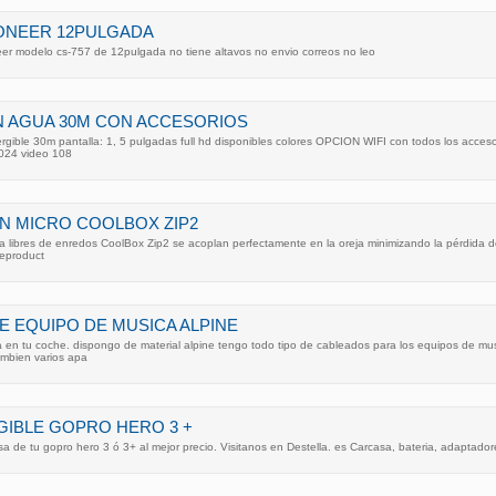
ONEER 12PULGADA
r modelo cs-757 de 12pulgada no tiene altavos no envio correos no leo
N AGUA 30M CON ACCESORIOS
ergible 30m pantalla: 1, 5 pulgadas full hd disponibles colores OPCION WIFI con todos los acces
3024 video 108
N MICRO COOLBOX ZIP2
ra libres de enredos CoolBox Zip2 se acoplan perfectamente en la oreja minimizando la pérdida de 
reproduct
E EQUIPO DE MUSICA ALPINE
a en tu coche. dispongo de material alpine tengo todo tipo de cableados para los equipos de musi
ambien varios apa
IBLE GOPRO HERO 3 +
a de tu gopro hero 3 ó 3+ al mejor precio. Visitanos en Destella. es Carcasa, bateria, adaptado