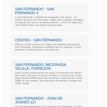
SAN FERNANDO - SAN
FERNANDO 4
Local reformado y totalmente equipado si se desea , en
primera linea de san fernando, valido para cualquier actividad,
consta de 11o mts en la primera planta , y 70 en la segunda,
renta 3000 euros. se requier aval bancario
CENTRO - SAN FERNANDO
Oficina o local centrico con vistas a la alameda principal de
San Fernando. Ideal para cualquier tipo de negocio o como
gabinete. Entrada grande con ascensor
SAN FERNANDO, MEJORADA,
VELILLA, TORREJON
busco terreno para huerto con agua. no importan los metros
que sean. solo que se pueda acceder en coche todo el año.
pago maximo 8000euros mas escrituras. mejorada del campo,
velilla de san antonio, san fernando de henares, torrejon de
ardoz, alcala
SAN FERNANDO - JOAN DE
JOANES 117
Se alquila apartamento en la zona de san fernando con tres