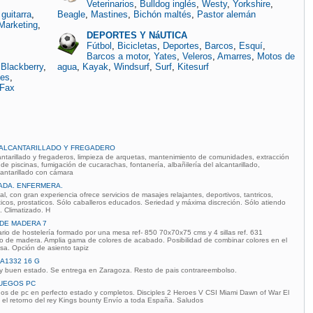
Veterinarios
,
Bulldog inglés
,
Westy
,
Yorkshire
,
guitarra
,
Beagle
,
Mastines
,
Bichón maltés
,
Pastor alemán
Marketing
,
DEPORTES Y NáUTICA
Fútbol
,
Bicicletas
,
Deportes
,
Barcos
,
Esquí
,
Barcos a motor
,
Yates
,
Veleros
,
Amarres
,
Motos de
,
Blackberry
,
agua
,
Kayak
,
Windsurf
,
Surf
,
Kitesurf
les
,
Fax
ALCANTARILLADO Y FREGADERO
ntarillado y fregaderos, limpieza de arquetas, mantenimiento de comunidades, extracción
de piscinas, fumigación de cucarachas, fontanería, albañilería del alcantarillado,
cantarillado con cámara
LADA. ENFERMERA.
al, con gran experiencia ofrece servicios de masajes relajantes, deportivos, tantricos,
ticos, prostaticos. Sólo caballeros educados. Seriedad y máxima discreción. Sólo atiendo
. Climatizado. H
 DE MADERA 7
ario de hostelería formado por una mesa ref- 850 70x70x75 cms y 4 sillas ref. 631
o de madera. Amplia gama de colores de acabado. Posibilidad de combinar colores en el
esa. Opción de asiento tapiz
A1332 16 G
buen estado. Se entrega en Zaragoza. Resto de pais contrareembolso.
JUEGOS PC
os de pc en perfecto estado y completos. Disciples 2 Heroes V CSI Miami Dawn of War El
os el retorno del rey Kings bounty Envío a toda España. Saludos