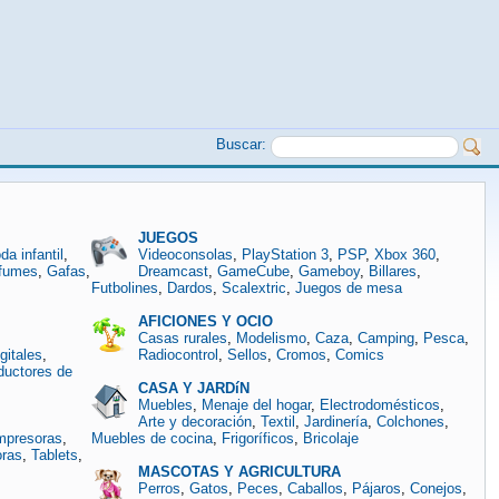
Buscar:
JUEGOS
da infantil
,
Videoconsolas
,
PlayStation 3
,
PSP
,
Xbox 360
,
fumes
,
Gafas
,
Dreamcast
,
GameCube
,
Gameboy
,
Billares
,
Futbolines
,
Dardos
,
Scalextric
,
Juegos de mesa
AFICIONES Y OCIO
Casas rurales
,
Modelismo
,
Caza
,
Camping
,
Pesca
,
gitales
,
Radiocontrol
,
Sellos
,
Cromos
,
Comics
ductores de
CASA Y JARDíN
Muebles
,
Menaje del hogar
,
Electrodomésticos
,
Arte y decoración
,
Textil
,
Jardinería
,
Colchones
,
mpresoras
,
Muebles de cocina
,
Frigoríficos
,
Bricolaje
oras
,
Tablets
,
MASCOTAS Y AGRICULTURA
Perros
,
Gatos
,
Peces
,
Caballos
,
Pájaros
,
Conejos
,