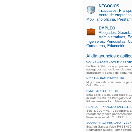
NEGOCIOS
Traspasos
,
Franqui
Venta de empresas
Mobiliario oficina
,
Prestam
EMPLEO
Abogados
,
Secreta
Administrativos
,
Ec
Ingenieros
,
Periodistas
,
Co
Camareros
,
Educación
Al día anuncios clasifi
VOLKSWAGEN - GOLF V SPORT
De Nov. 2004, unico propietario,
navegador, manos libres bluetooth,
distribucion y bomba de agua he
NISSAN - PATHFINDER 167
Muy buen estado un año de garan
Color Blanco
BMW - 325I COUPE 10
Bmw Serie 3 E36, 325I coupe, 19
delanteros M3, Kit Paragolpes M
Pilotos traseros Led, Matricula tr
RENAULT - KANGOO TALLER 9
Solo 3. 300 + iva. . . deducible,
estanterias y baca portaescaleras
llamar a javier, al 671 849 267. . . 
VOLVO FH 13 460 AUTO - VEB
Esta en Gandia Volvo FH 13 460 A
Neumaticos al 80%, Turbo embrag