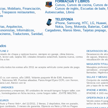
FORMACIóN Y LIBROS
Cursos
,
Cursos de cocina
,
Cursos de 
cias
,
Mobiliario
,
Financiación
,
Cursos de inglés
,
Escuelas de baile
,
,
Traspasos restaurantes
,
Autoescuelas
,
Libros
os
TELEFONíA
iPhone
,
Samsung
,
HTC
,
LG
,
Huawei
rias
,
Arquitectos
,
Nokia
,
Sony
,
Motorola
,
Baterías
,
Cab
onomistas
,
Informáticos
,
Cargadores
,
Manos libres
,
Tarjetas prepago
,
cineros
,
Traductores
,
Sanidad
,
cados
LINE 2
DESATASCOS DE 
 estado de chapa y opticas bueno, siempre en garaje, clima bizona,
Desatascos de alca
 lector usb, tarjeta SD, cristales tintados solarchek, bateria nueva, correa
de aguas, limpieza 
cha a los
visualización de al
MASAJISTA TITU
tía todos los extras año 2011 se acepta vehículo como parte de pago.
Masajista profesion
sensitivos , energé
llamadas. Higiénico
SILLAS Y MESAS
2 cv, con vanos, año 1993, Volante paquete M de E46, Asientos
3, Taloneras M3, Puertas alisadas, Faros Angel Eyes CCFL con Xenon,
Conjunto de mobili
asera Led, Aleron con te
Venecia con asient
pie y tapa de la m
0 UNIDADES
IPHONE 4 MODEL 
 autonomos y empresas, 90 unidades de renault kangoo furgon taller, con
, homologadas en ficha tecnica, como furgon taller. , EVITE MULTAS. . .
IPHONE 4 16G muy 
. .
OFERTA PACK 6 
+ EURO5
Vendo estos 6 jueg
uto y Freno Veb+, del 11/2011, 2 literas, 2 depósitos, Aire en parado,
señor de los anill
ue cambiado, 3 meses de garantia. Elprecio es Neto y IVA no Pagas