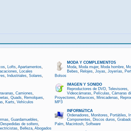
MODA Y COMPLEMENTOS
cos
,
Lofts
,
Apartamentos
,
Moda
,
Moda mujer
,
Moda hombre
,
Mo
vacaciones
,
Locales
Bebes
,
Relojes
,
Joyas
,
Joyerías
,
Per
ves
,
Industriales
,
Solares
,
Bolsos
IMAGEN Y SONIDO
Reproductores de DVD
,
Televisores
,
ravanas
,
Camiones
,
Videocámaras
,
Películas
,
Cámaras di
netas
,
Quads
,
Remolques
,
Proyectores
,
Altavoces
,
Minicadenas
,
Repro
as
,
Karts
,
Vehículos
MP3
INFORMáTICA
Ordenadores
,
Monitores
,
Portátiles
,
I
ormas
,
Guardamuebles
,
Componentes
,
Discos duros
,
Grabad
,
Despedidas de soltero
,
Palm
,
Macintosh
,
Software
ectricistas
,
Belleza
,
Abogados