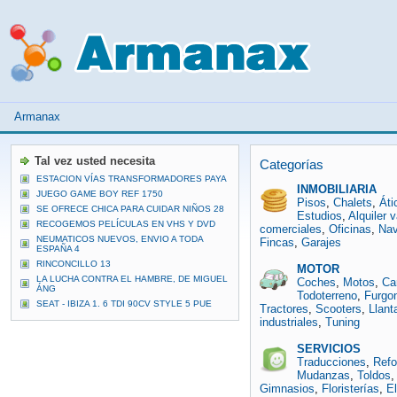
Armanax
Tal vez usted necesita
Categorías
ESTACION VÍAS TRANSFORMADORES PAYA
INMOBILIARIA
JUEGO GAME BOY REF 1750
Pisos
,
Chalets
,
Áti
SE OFRECE CHICA PARA CUIDAR NIÑOS 28
Estudios
,
Alquiler 
RECOGEMOS PELÍCULAS EN VHS Y DVD
comerciales
,
Oficinas
,
Na
NEUMATICOS NUEVOS, ENVIO A TODA
Fincas
,
Garajes
ESPAÑA 4
RINCONCILLO 13
MOTOR
LA LUCHA CONTRA EL HAMBRE, DE MIGUEL
Coches
,
Motos
,
Ca
ÁNG
Todoterreno
,
Furgo
SEAT - IBIZA 1. 6 TDI 90CV STYLE 5 PUE
Tractores
,
Scooters
,
Llant
industriales
,
Tuning
SERVICIOS
Traducciones
,
Ref
Mudanzas
,
Toldos
Gimnasios
,
Floristerías
,
El