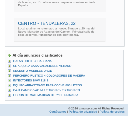
de lavado, etc. En ubicaciones propias o nuestras en toda
España
CENTRO - TENDALERAS, 22
Local totalmente reformado a nuevo. Situado a 20 mts del
Nuevo Mercado de Abastos del Carmen. Principal calle de
paso al centro. Funcionando con clientela fija.
Al día anuncios clasificados
GAFAS DOLCE & GABBANA
SE ALQUILA CASA VACACIONES VERANO
NECESITO MUEBLES URGE
PERCHERO RUSTICO 4 COLGADORES DE MADERA
INYECTORES BMW 318IS
EQUIPO ARRASTRADO PARA COCHE 800 LITROS
CAJA CAMBIO VAG MULTITRONIC - TIPTRONIC 3
LIBROS DE MATEMATICAS DE 5º DE PRIMARIA
© 2026 armanax.com. All Rights Reserved.
Contáctenos
|
Política de privacidad
|
Política de cookies