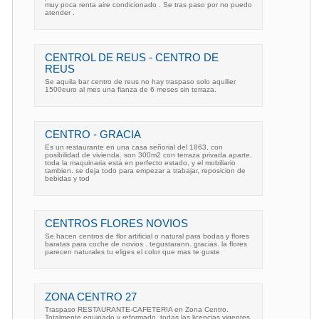
muy poca renta aire condicionado . Se tras paso por no puedo
atender .
CENTROL DE REUS - CENTRO DE
REUS
Se aquila bar centro de reus no hay traspaso solo aquilier
1500euro al mes una fianza de 6 meses sin terraza.
CENTRO - GRACIA
Es un restaurante en una casa señorial del 1863, con
posibilidad de vivienda. son 300m2 con terraza privada aparte,
toda la maquinaria está en perfecto estado, y el mobiliario
tambien. se deja todo para empezar a trabajar, reposicion de
bebidas y tod
CENTROS FLORES NOVIOS
Se hacen centros de flor artificial o natural para bodas y flores
baratas para coche de novios . tegustarann. gracias. la flores
parecen naturales tu eliges el color que mas te guste
ZONA CENTRO 27
Traspaso RESTAURANTE-CAFETERIA en Zona Centro.
Totalmente equipado y reformado, todas las licencias vigentes,