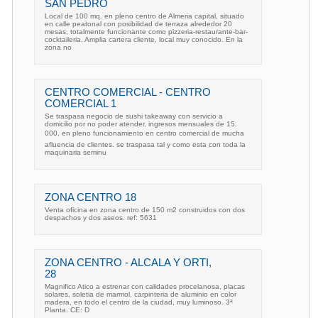
SAN PEDRO
Local de 100 mq. en pleno centro de Almeria capital, situado
en calle peatonal con posibilidad de terraza alrededor 20
mesas, totalmente funcionante como pizzeria-restaurante-bar-
cocktaileria. Amplia cartera cliente, local muy conocido. En la
zona no
CENTRO COMERCIAL - CENTRO
COMERCIAL 1
Se traspasa negocio de sushi takeaway con servicio a
domicilio por no poder atender, ingresos mensuales de 15.
000, en pleno funcionamiento en centro comercial de mucha
afluencia de clientes. se traspasa tal y como esta con toda la
maquinaria seminu
ZONA CENTRO 18
Venta oficina en zona centro de 150 m2 construidos con dos
despachos y dos aseos. ref: 5631
ZONA CENTRO - ALCALA Y ORTI,
28
Magnifico Atico a estrenar con calidades procelanosa, placas
solares, soletia de marmol, carpinteria de aluminio en color
madera, en todo el centro de la ciudad, muy luminoso. 3ª
Planta. CE: D