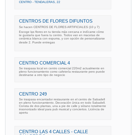
CENTRO - TENDALERAS, 22
CENTROS DE FLORES DIFUNTOS
Se hacen CENTROS DE FLORES ARTIFICIALES (10 y 7)
Escoge las flores en tu tienda más cercana e indícame cómo
te gustaría que fuera tu centro. Todos van en macetas de
cerámica blanca con espuma, y con opción de personalizarse
desde 2. Puede entregas
CENTRO COMERCIAL 4
Se traspasa local en centro comercial 220m2 actualmente en
pleno funcionamiento como cafetería restaurante pero puede
destinarse a otro tipo de negocio
CENTRO 249
Se traspasa encantador restaurante en el centro de Sabadell
en pleno funcionamiento. Decoración única en todo Sabadell.
Consta de dos plantas, una a pie de calle y sótano totalmente
insonorizado ideal para pub musical y conciertos. Licéncia de
apertu
CENTRO LAS 4 CALLES - CALLE