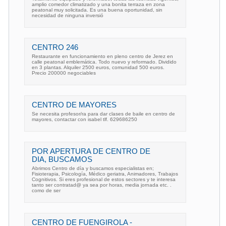
amplio comedor climatizado y una bonita terraza en zona
peatonal muy solicitada. Es una buena oportunidad, sin
necesidad de ninguna inversió
CENTRO 246
Restaurante en funcionamiento en pleno centro de Jerez en
calle peatonal emblemática. Todo nuevo y reformado. Dividido
en 3 plantas. Alquiler 2500 euros, comunidad 500 euros.
Precio 200000 negociables
CENTRO DE MAYORES
Se necesita profesor/ra para dar clases de baile en centro de
mayores, contactar con isabel tlf. 629686250
POR APERTURA DE CENTRO DE
DIA, BUSCAMOS
Abrimos Centro de día y buscamos especialistas en;
Fisioterapia, Psicología, Médico geriatra, Animadores, Trabajos
Cognitivos. Si eres profesional de estos sectores y te interesa
tanto ser contratad@ ya sea por horas, media jornada etc. .
como de ser
CENTRO DE FUENGIROLA -