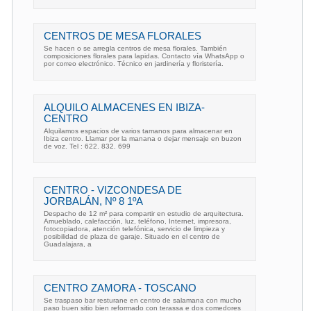
CENTROS DE MESA FLORALES
Se hacen o se arregla centros de mesa florales. También
composiciones florales para lapidas. Contacto vía WhatsApp o
por correo electrónico. Técnico en jardinería y floristería.
ALQUILO ALMACENES EN IBIZA-
CENTRO
Alquilamos espacios de varios tamanos para almacenar en
Ibiza centro. Llamar por la manana o dejar mensaje en buzon
de voz. Tel : 622. 832. 699
CENTRO - VIZCONDESA DE
JORBALÁN, Nº 8 1ºA
Despacho de 12 m² para compartir en estudio de arquitectura.
Amueblado, calefacción, luz, teléfono, Internet, impresora,
fotocopiadora, atención telefónica, servicio de limpieza y
posibilidad de plaza de garaje. Situado en el centro de
Guadalajara, a
CENTRO ZAMORA - TOSCANO
Se traspaso bar resturane en centro de salamana con mucho
paso buen sitio bien reformado con terassa e dos comedores