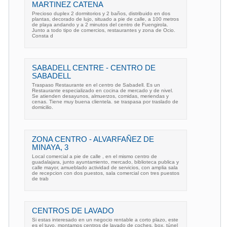
MARTINEZ CATENA
Precioso duplex 2 dormitorios y 2 baños, distribuido en dos
plantas, decorado de lujo, situado a pie de calle, a 100 metros
de playa andando y a 2 minutos del centro de Fuengirola.
Junto a todo tipo de comercios, restaurantes y zona de Ocio.
Consta d
SABADELL CENTRE - CENTRO DE
SABADELL
Traspaso Restaurante en el centro de Sabadell. Es un
Restaurante especializado en cocina de mercado y de nivel.
Se atienden desayunos, almuerzos, comidas, meriendas y
cenas. Tiene muy buena clientela. se traspasa por traslado de
domicilio.
ZONA CENTRO - ALVARFAÑEZ DE
MINAYA, 3
Local comercial a pie de calle , en el mismo centro de
guadalajara, junto ayuntamiento, mercado, biblioteca publica y
calle mayor, amueblado actividad de servicios, con amplia sala
de recepcion con dos puestos, sala comercial con tres puestos
de trab
CENTROS DE LAVADO
Si estas interesado en un negocio rentable a corto plazo, este
es el tuyo, montamos centros de lavado de coches, box, túnel