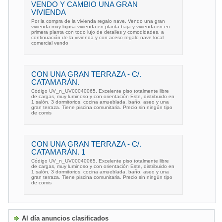
VENDO Y CAMBIO UNA GRAN
VIVIENDA
Por la compra de la vivienda regalo nave. Vendo una gran
vivienda muy lujosa vivienda en planta baja y vivienda en en
primera planta con todo lujo de detalles y comodidades, a
continuación de la vivienda y con aceso regalo nave local
comercial vendo
CON UNA GRAN TERRAZA - C/.
CATAMARÁN.
Código UV_n_UV00040065. Excelente piso totalmente libre
de cargas, muy luminoso y con orientación Este, distribuido en
1 salón, 3 dormitorios, cocina amueblada, baño, aseo y una
gran terraza. Tiene piscina comunitaria. Precio sin ningún tipo
de comis
CON UNA GRAN TERRAZA - C/.
CATAMARÁN. 1
Código UV_n_UV00040065. Excelente piso totalmente libre
de cargas, muy luminoso y con orientación Este, distribuido en
1 salón, 3 dormitorios, cocina amueblada, baño, aseo y una
gran terraza. Tiene piscina comunitaria. Precio sin ningún tipo
de comis
Al día anuncios clasificados