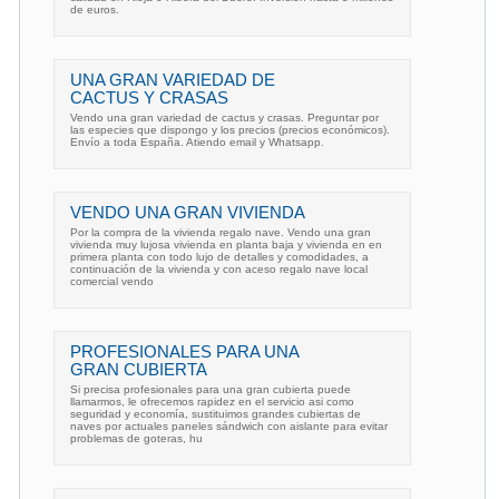
de euros.
UNA GRAN VARIEDAD DE
CACTUS Y CRASAS
Vendo una gran variedad de cactus y crasas. Preguntar por
las especies que dispongo y los precios (precios económicos).
Envío a toda España. Atiendo email y Whatsapp.
VENDO UNA GRAN VIVIENDA
Por la compra de la vivienda regalo nave. Vendo una gran
vivienda muy lujosa vivienda en planta baja y vivienda en en
primera planta con todo lujo de detalles y comodidades, a
continuación de la vivienda y con aceso regalo nave local
comercial vendo
PROFESIONALES PARA UNA
GRAN CUBIERTA
Si precisa profesionales para una gran cubierta puede
llamarmos, le ofrecemos rapidez en el servicio asi como
seguridad y economía, sustituimos grandes cubiertas de
naves por actuales paneles sándwich con aislante para evitar
problemas de goteras, hu