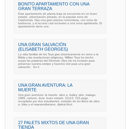
BONITO APARTAMENTO CON UNA
GRAN TERRAZA
Este apartamento de planta baja se encuentra en un buen
estado, urbanización privada, en la popular zona de
Calahonda. Hay una gran piscina comunitaria, con zona de
barbacoa, y el acceso casi exclusivo a una zona ajardinada. El
apartamento tiene una
UNA GRAN SALVACIÓN
(ELISABETH GEORGES)
La vida familiar de los Teys gira obsesivamente en torno a la
Biblia y las revelaciones religiosas. Willian Teys ha hecho
suyas las palabras del Génesis: Dios me ha enviado para
preservar vuestra estirpe y haceros vivir para una gran
salvación . Su h
UNA GRAN AVENTURA: LA
MUERTE
Una gran aventura: la muerte. alice a. bailey. sirio, malaga,
1989. cartone. dura. buen estado. 22x13. 210 pags.
recopilado por dos estudiantes. extraido de los libros de alice
a. biley y el maestrotibetano, djwhal khul.
27 PALETS MIXTOS DE UNA GRAN
TIENDA