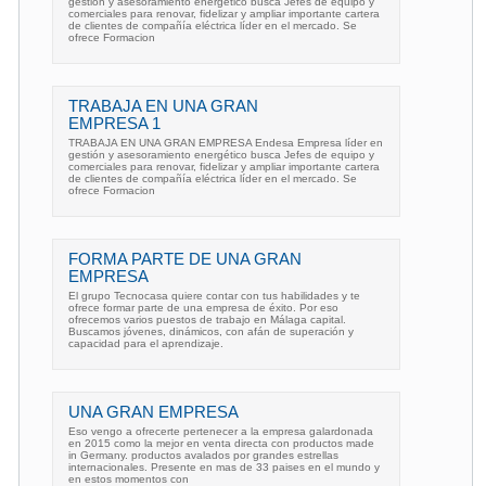
gestión y asesoramiento energético busca Jefes de equipo y
comerciales para renovar, fidelizar y ampliar importante cartera
de clientes de compañía eléctrica líder en el mercado. Se
ofrece Formacion
TRABAJA EN UNA GRAN
EMPRESA 1
TRABAJA EN UNA GRAN EMPRESA Endesa Empresa líder en
gestión y asesoramiento energético busca Jefes de equipo y
comerciales para renovar, fidelizar y ampliar importante cartera
de clientes de compañía eléctrica líder en el mercado. Se
ofrece Formacion
FORMA PARTE DE UNA GRAN
EMPRESA
El grupo Tecnocasa quiere contar con tus habilidades y te
ofrece formar parte de una empresa de éxito. Por eso
ofrecemos varios puestos de trabajo en Málaga capital.
Buscamos jóvenes, dinámicos, con afán de superación y
capacidad para el aprendizaje.
UNA GRAN EMPRESA
Eso vengo a ofrecerte pertenecer a la empresa galardonada
en 2015 como la mejor en venta directa con productos made
in Germany. productos avalados por grandes estrellas
internacionales. Presente en mas de 33 paises en el mundo y
en estos momentos con