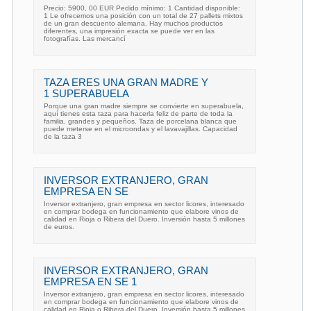
Precio: 5900, 00 EUR Pedido mínimo: 1 Cantidad disponible:
1 Le ofrecemos una posición con un total de 27 pallets mixtos
de un gran descuento alemana. Hay muchos productos
diferentes, una impresión exacta se puede ver en las
fotografías. Las mercancí
TAZA ERES UNA GRAN MADRE Y
1 SUPERABUELA
Porque una gran madre siempre se convierte en superabuela,
aquí tienes esta taza para hacerla feliz de parte de toda la
familia, grandes y pequeños. Taza de porcelana blanca que
puede meterse en el microondas y el lavavajillas. Capacidad
de la taza 3
INVERSOR EXTRANJERO, GRAN
EMPRESA EN SE
Inversor extranjero, gran empresa en sector licores, interesado
en comprar bodega en funcionamiento que elabore vinos de
calidad en Rioja o Ribera del Duero. Inversión hasta 5 millones
de euros.
INVERSOR EXTRANJERO, GRAN
EMPRESA EN SE 1
Inversor extranjero, gran empresa en sector licores, interesado
en comprar bodega en funcionamiento que elabore vinos de
calidad en Rioja o Ribera del Duero. Inversión hasta 5 millones