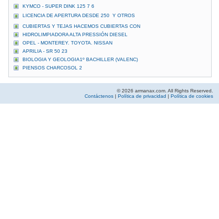
KYMCO - SUPER DINK 125 7 6
LICENCIA DE APERTURA DESDE 250  Y OTROS
CUBIERTAS Y TEJAS HACEMOS CUBIERTAS CON
HIDROLIMPIADORA ALTA PRESSIÓN DIESEL
OPEL - MONTEREY. TOYOTA. NISSAN
APRILIA - SR 50 23
BIOLOGIA Y GEOLOGIA1º BACHILLER (VALENC)
PIENSOS CHARCOSOL 2
© 2026 armanax.com. All Rights Reserved.
Contáctenos
|
Política de privacidad
|
Política de cookies