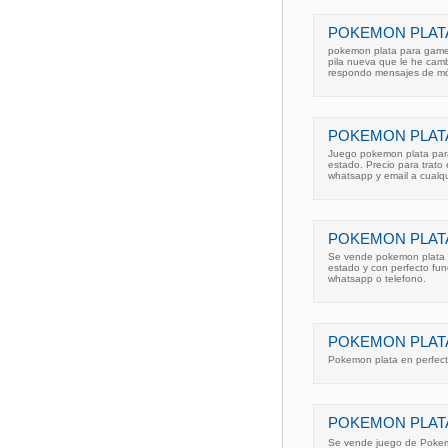
POKEMON PLAT
pokemon plata para gameb
pila nueva que le he cam
respondo mensajes de móv
POKEMON PLAT
Juego pokemon plata para
estado. Precio para trato
whatsapp y email a cualqu
POKEMON PLAT
Se vende pokemon plata e
estado y con perfecto fun
whatsapp o telefono.
POKEMON PLATA
Pokemon plata en perfect
POKEMON PLATA
Se vende juego de Pokem