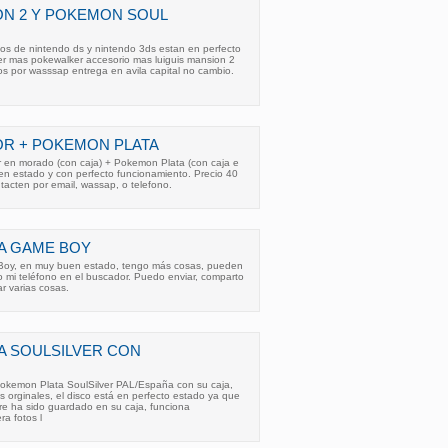
ON 2 Y POKEMON SOUL
os de nintendo ds y nintendo 3ds estan en perfecto
er mas pokewalker accesorio mas luiguis mansion 2
s por wasssap entrega en avila capital no cambio.
R + POKEMON PLATA
en morado (con caja) + Pokemon Plata (con caja e
en estado y con perfecto funcionamiento. Precio 40
tacten por email, wassap, o telefono.
A GAME BOY
oy, en muy buen estado, tengo más cosas, pueden
 mi teléfono en el buscador. Puedo enviar, comparto
r varias cosas.
A SOULSILVER CON
Pokemon Plata SoulSilver PAL/España con su caja,
s orginales, el disco está en perfecto estado ya que
e ha sido guardado en su caja, funciona
ra fotos l