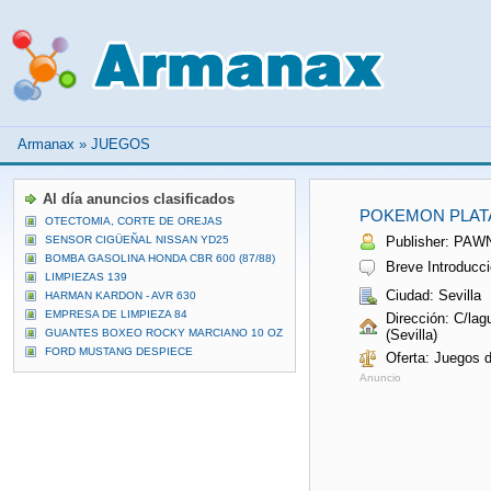
Armanax
»
JUEGOS
Al día anuncios clasificados
POKEMON PLATA
OTECTOMIA, CORTE DE OREJAS
SENSOR CIGÜEÑAL NISSAN YD25
Publisher: PA
BOMBA GASOLINA HONDA CBR 600 (87/88)
Breve Introducci
LIMPIEZAS 139
Ciudad: Sevilla
HARMAN KARDON - AVR 630
EMPRESA DE LIMPIEZA 84
Dirección: C/la
GUANTES BOXEO ROCKY MARCIANO 10 OZ
(Sevilla)
FORD MUSTANG DESPIECE
Oferta: Juegos 
Anuncio