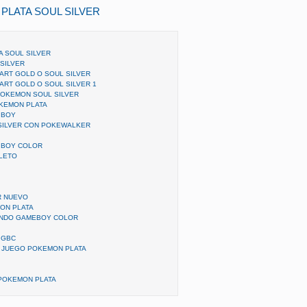
PLATA SOUL SILVER
 SOUL SILVER
SILVER
RT GOLD O SOUL SILVER
RT GOLD O SOUL SILVER 1
 POKEMON SOUL SILVER
KEMON PLATA
 BOY
SILVER CON POKEWALKER
 BOY COLOR
LETO
R NUEVO
ON PLATA
ENDO GAMEBOY COLOR
 GBC
 JUEGO POKEMON PLATA
POKEMON PLATA