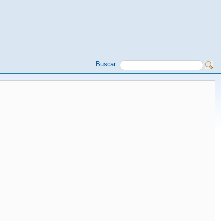
Buscar: