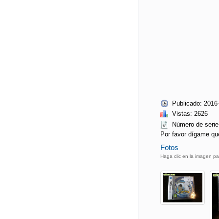
Publicado: 2016
Vistas: 2626
Número de se
Por favor dígame qu
Fotos
Haga clic en la imagen pa