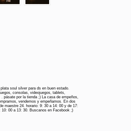
ata soul silver para ds en buen estado.
egos, consolas, videojuegos, tablets,
. . pásate por la tienda ;) La casa de empeños,
ompramos, vendemos y empeñamos. En dos
e maestre 24. horario: 9: 30 a 14: 00 y de 17:
: 10: 00 a 13: 30. Buscanos en Facebook ;)