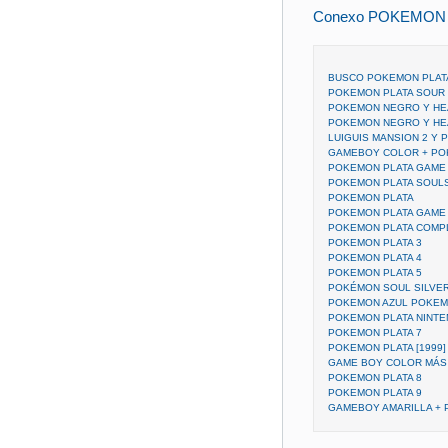
Conexo POKEMON 
BUSCO POKEMON PLATA
POKEMON PLATA SOUR 
POKEMON NEGRO Y HEA
POKEMON NEGRO Y HEA
LUIGUIS MANSION 2 Y
GAMEBOY COLOR + PO
POKEMON PLATA GAME
POKEMON PLATA SOUL
POKEMON PLATA
POKEMON PLATA GAME
POKEMON PLATA COMP
POKEMON PLATA 3
POKEMON PLATA 4
POKEMON PLATA 5
POKÉMON SOUL SILVE
POKEMON AZUL POKEM
POKEMON PLATA NINT
POKEMON PLATA 7
POKEMON PLATA [1999]
GAME BOY COLOR MÁS
POKEMON PLATA 8
POKEMON PLATA 9
GAMEBOY AMARILLA + 