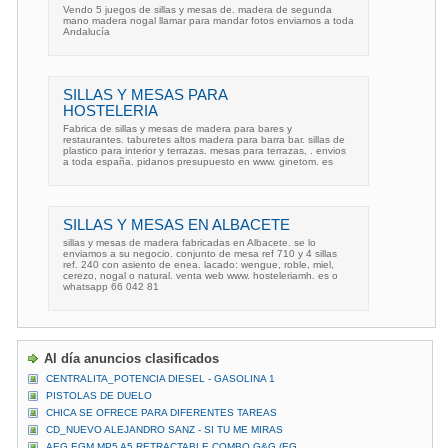
Vendo 5 juegos de sillas y mesas de. madera de segunda
mano madera nogal llamar para mandar fotos enviamos a toda
Andalucía
SILLAS Y MESAS PARA
HOSTELERIA
Fabrica de sillas y mesas de madera para bares y
restaurantes. taburetes altos madera para barra bar. sillas de
plastico para interior y terrazas. mesas para terrazas, . envios
a toda españa. pidanos presupuesto en www. ginetom. es
SILLAS Y MESAS EN ALBACETE
sillas y mesas de madera fabricadas en Albacete. se lo
enviamos a su negocio. conjunto de mesa ref 710 y 4 sillas
ref. 240 con asiento de enea. lacado: wengue, roble, miel,
cerezo, nogal o natural. venta web www. hosteleriamh. es o
whatsapp 66 042 81
Al día anuncios clasificados
CENTRALITA_POTENCIA DIESEL - GASOLINA 1
PISTOLAS DE DUELO
CHICA SE OFRECE PARA DIFERENTES TAREAS
CD_NUEVO ALEJANDRO SANZ - SI TU ME MIRAS
AEG EGM MP5 A5 RETRACTABLE COMBO G&G (EG