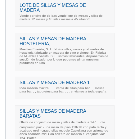
LOTE DE SILLAS Y MESAS DE
MADERA
Vende por cirre de de bas vende lote de mesas y sillas de
madera 12 mesas y 40 sillas mesas a 45 sillas 25
SILLAS Y MESAS DE MADERA.
HOSTELERIA,
Muebles Evaristo, S. L. fabrica sillas, mesas y taburetes de
hosteleria fabricado en madera de pino o chopo. En Fabrica
de Muebles Evaristo, S. L. somos fabricantes, disponemos de
sección de lacado, por lo que podemos pintar nuestros
productos en una
SILLAS Y MESAS DE MADERA 1
todo madera maciza. . . . venta de sillas para bar, , , mesas
para bar, , , taburetes para bar. . . . enviamos a toda españa
SILLAS Y MESAS DE MADERA
BARATAS
Oferta de conjunto de mesa y sillas de madera a 147 . Lote
compuesto por: - una mesa de pino 110x70 con pata recta y
acabado miel - cuatro sillas modelo Castellana con asiento de
anea acabado miel Con asiento de madera el conjunto vale
154  Portes