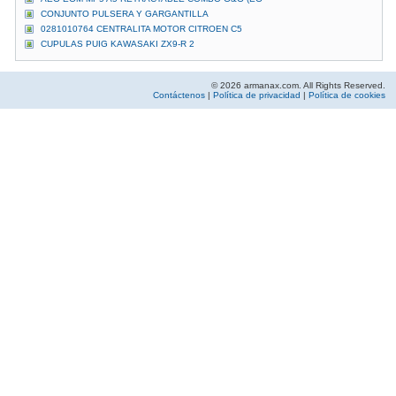
CONJUNTO PULSERA Y GARGANTILLA
0281010764 CENTRALITA MOTOR CITROEN C5
CUPULAS PUIG KAWASAKI ZX9-R 2
© 2026 armanax.com. All Rights Reserved.
Contáctenos
|
Política de privacidad
|
Política de cookies