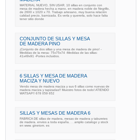
MATERIAL NUEVO, SIN USAR. 10 sillas en conjunto con
mesa de madera hecha a mano, en madera noble de Negrillo,
de 2600 x 1020 x 70. Trabajo artesano, muy buena relación
calidad precio, barnizada. Es verla y quererla, solo hace falta
tener sitio donde
CONJUNTO DE SILLAS Y MESA
DE MADERA PINO
¡Conjunto de dos sillas y una mesa de madera de pino! -
Medidas de la mesa: 75x75x74 -Medidas de las sillas:
41x49x91 -Portes incluidos.
6 SILLAS Y MESA DE MADERA
MACIZA Y NUEVO
Vendo mesa de madera maciza y sus 6 sillas como nuevas de
madera maciza y tapizadas!! Muestro fotos de todo! ATIENDO
WATSAP!! 678 059 652
SILLAS Y MESAS DE MADERA 6
FABRICA DE sillas de madera, mesas de madera y taburetes
de madera. envios a toda españa. . . amplio catalogo y stock
en www. ginetom. es