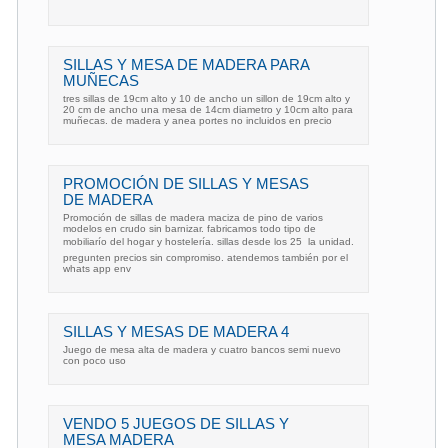
SILLAS Y MESA DE MADERA PARA
MUÑECAS
tres sillas de 19cm alto y 10 de ancho un sillon de 19cm alto y
20 cm de ancho una mesa de 14cm diametro y 10cm alto para
muñecas. de madera y anea portes no incluidos en precio
PROMOCIÓN DE SILLAS Y MESAS
DE MADERA
Promoción de sillas de madera maciza de pino de varios
modelos en crudo sin barnizar. fabricamos todo tipo de
mobiliarío del hogar y hostelería. sillas desde los 25  la unidad.
pregunten precios sin compromiso. atendemos también por el
whats app env
SILLAS Y MESAS DE MADERA 4
Juego de mesa alta de madera y cuatro bancos semi nuevo
con poco uso
VENDO 5 JUEGOS DE SILLAS Y
MESA MADERA