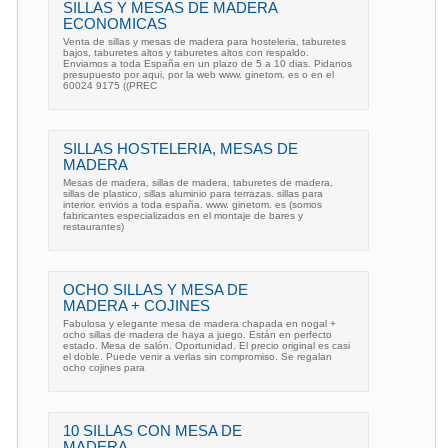
SILLAS Y MESAS DE MADERA
ECONOMICAS
Venta de sillas y mesas de madera para hosteleria, taburetes
bajos, taburetes altos y taburetes altos con respaldo.
Enviamos a toda España en un plazo de 5 a 10 dias. Pidanos
presupuesto por aqui, por la web www. ginetom. es o en el
60024 9175 ((PREC
SILLAS HOSTELERIA, MESAS DE
MADERA
Mesas de madera, sillas de madera, taburetes de madera,
sillas de plastico, sillas aluminio para terrazas. sillas para
interior. envios a toda españa. www. ginetom. es (somos
fabricantes especializados en el montaje de bares y
restaurantes)
OCHO SILLAS Y MESA DE
MADERA + COJINES
Fabulosa y elegante mesa de madera chapada en nogal +
ocho sillas de madera de haya a juego. Están en perfecto
estado. Mesa de salón. Oportunidad. El precio original es casi
el doble. Puede venir a verlas sin compromiso. Se regalan
ocho cojines para
10 SILLAS CON MESA DE
MADERA