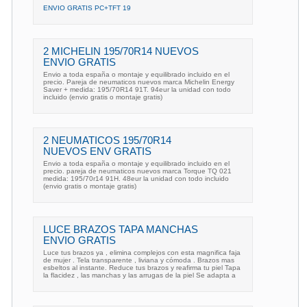
ENVIO GRATIS PC+TFT 19
2 MICHELIN 195/70R14 NUEVOS
ENVIO GRATIS
Envio a toda españa o montaje y equilibrado incluido en el
precio. Pareja de neumaticos nuevos marca Michelin Energy
Saver + medida: 195/70R14 91T. 94eur la unidad con todo
incluido (envio gratis o montaje gratis)
2 NEUMATICOS 195/70R14
NUEVOS ENV GRATIS
Envio a toda españa o montaje y equilibrado incluido en el
precio. pareja de neumaticos nuevos marca Torque TQ 021
medida: 195/70r14 91H. 48eur la unidad con todo incluido
(envio gratis o montaje gratis)
LUCE BRAZOS TAPA MANCHAS
ENVIO GRATIS
Luce tus brazos ya , elimina complejos con esta magnifica faja
de mujer . Tela transparente , liviana y cómoda . Brazos mas
esbeltos al instante. Reduce tus brazos y reafirma tu piel Tapa
la flacidez , las manchas y las arrugas de la piel Se adapta a