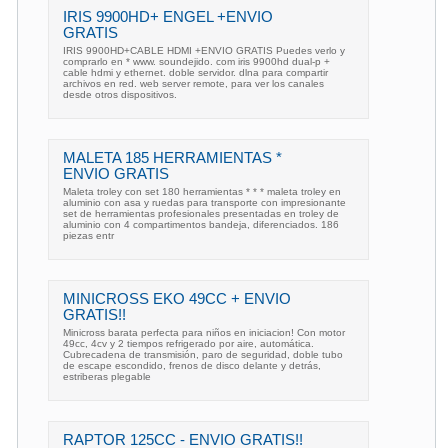
IRIS 9900HD+ ENGEL +ENVIO
GRATIS
IRIS 9900HD+CABLE HDMI +ENVIO GRATIS Puedes verlo y
comprarlo en * www. soundejido. com iris 9900hd dual-p +
cable hdmi y ethernet. doble servidor. dlna para compartir
archivos en red. web server remote, para ver los canales
desde otros dispositivos.
MALETA 185 HERRAMIENTAS *
ENVIO GRATIS
Maleta troley con set 180 herramientas * * * maleta troley en
aluminio con asa y ruedas para transporte con impresionante
set de herramientas profesionales presentadas en troley de
aluminio con 4 compartimentos bandeja, diferenciados. 186
piezas entr
MINICROSS EKO 49CC + ENVIO
GRATIS!!
Minicross barata perfecta para niños en iniciacion! Con motor
49cc, 4cv y 2 tiempos refrigerado por aire, automática.
Cubrecadena de transmisión, paro de seguridad, doble tubo
de escape escondido, frenos de disco delante y detrás,
estriberas plegable
RAPTOR 125CC - ENVIO GRATIS!!