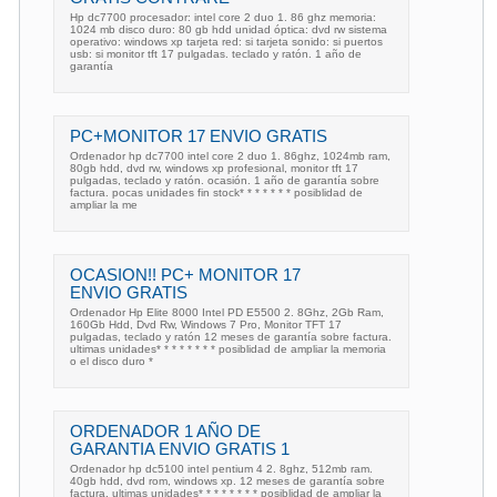
Hp dc7700 procesador: intel core 2 duo 1. 86 ghz memoria:
1024 mb disco duro: 80 gb hdd unidad óptica: dvd rw sistema
operativo: windows xp tarjeta red: si tarjeta sonido: si puertos
usb: si monitor tft 17 pulgadas. teclado y ratón. 1 año de
garantía
PC+MONITOR 17 ENVIO GRATIS
Ordenador hp dc7700 intel core 2 duo 1. 86ghz, 1024mb ram,
80gb hdd, dvd rw, windows xp profesional, monitor tft 17
pulgadas, teclado y ratón. ocasión. 1 año de garantía sobre
factura. pocas unidades fin stock* * * * * * * posiblidad de
ampliar la me
OCASION!! PC+ MONITOR 17
ENVIO GRATIS
Ordenador Hp Elite 8000 Intel PD E5500 2. 8Ghz, 2Gb Ram,
160Gb Hdd, Dvd Rw, Windows 7 Pro, Monitor TFT 17
pulgadas, teclado y ratón 12 meses de garantía sobre factura.
ultimas unidades* * * * * * * * posiblidad de ampliar la memoria
o el disco duro *
ORDENADOR 1 AÑO DE
GARANTIA ENVIO GRATIS 1
Ordenador hp dc5100 intel pentium 4 2. 8ghz, 512mb ram.
40gb hdd, dvd rom, windows xp. 12 meses de garantía sobre
factura. ultimas unidades* * * * * * * * posiblidad de ampliar la