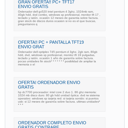
GRAN OFERTA!! PC+ TFT17
ENVIO GRATIS
Ordenador dell gx520 intel pentium 4 3ghz, 1024mb ram,
40gb hdd, dvd combo, windows xp profesional, monitor tft 17 ,
teclado y ratón. ocasión 12 meses de garantia sobre factura.
gran stock de discos duros ocasion si no es el que buscas,
preguntanos q
OFERTA!! PC + PANTALLA TFT19
ENVIO GRAT
Ordenador dell optiplex 745 pentium d 3ghz, 2gb ram, 80gb
hdd, dvd, windows xp profesional, monitor tft 19 pulgadas,
teclado y ratón. ocasión 1 año de garantía sobre factura.
pocas unidades fin stock* * * * * * * posiblidad de ampliar la
memoria o el
OFERTA! ORDENADOR ENVIO
GRATIS
hp dc7700 procesador: intel core 2 duo 1. 86 ghz memoria:
1024 mb disco duro: 80 gb hdd unidad óptica: dvd rw sistema
operativo: windows xp tarjeta red: si tarjeta sonido: si puertos
usb: si 12 meses de garantía sobre factura. ultimas unidades*
* * *
ORDENADOR COMPLETO ENVIO
GRATIS CONTRARE