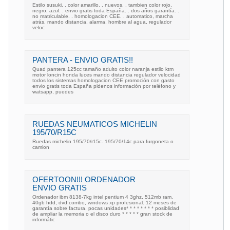
Estilo susuki. . color amarillo. . nuevos. . tambien color rojo,
negro, azul. . envio gratis toda España. . dos años garantía. .
no matriculable. . homologacion CEE. . automatico, marcha
atrás, mando distancia, alarma, hombre al agua, regulador
veloc
PANTERA - ENVIO GRATIS!!
Quad pantera 125cc tamaño adulto color naranja estilo ktm
motor loncin honda luces mando distancia regulador velocidad
todos los sistemas homologacion CEE promoción con gasto
envio gratis toda España pidenos información por teléfono y
watsapp, puedes
RUEDAS NEUMATICOS MICHELIN
195/70/R15C
Ruedas michelin 195/70/r15c. 195/70/14c para furgoneta o
camion
OFERTOON!!! ORDENADOR
ENVIO GRATIS
Ordenador ibm 8138-7kg intel pentium 4 3ghz, 512mb ram,
40gb hdd, dvd combo, windows xp profesional. 12 meses de
garantía sobre factura. pocas unidades* * * * * * * * posiblidad
de ampliar la memoria o el disco duro * * * * * gran stock de
informátic