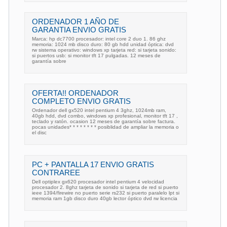
ORDENADOR 1 AÑO DE
GARANTIA ENVIO GRATIS
Marca: hp dc7700 procesador: intel core 2 duo 1. 86 ghz
memoria: 1024 mb disco duro: 80 gb hdd unidad óptica: dvd
rw sistema operativo: windows xp tarjeta red: si tarjeta sonido:
si puertos usb: si monitor tft 17 pulgadas. 12 meses de
garantía sobre
OFERTA!! ORDENADOR
COMPLETO ENVIO GRATIS
Ordenador dell gx520 intel pentium 4 3ghz, 1024mb ram,
40gb hdd, dvd combo, windows xp profesional, monitor tft 17 ,
teclado y ratón. ocasion 12 meses de garantía sobre factura.
pocas unidades* * * * * * * * posiblidad de ampliar la memoria o
el disc
PC + PANTALLA 17 ENVIO GRATIS
CONTRAREE
Dell optiplex gx620 procesador intel pentium 4 velocidad
procesador 2. 8ghz tarjeta de sonido si tarjeta de red si puerto
ieee 1394/firewire no puerto serie rs232 si puerto paralelo lpt si
memoria ram 1gb disco duro 40gb lector óptico dvd rw licencia