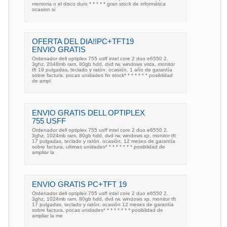
memoria o el disco duro * * * * * gran stock de informática
ocasion si
OFERTA DEL DIA!!PC+TFT19
ENVIO GRATIS
Ordenador dell optiplex 755 usff intel core 2 duo e6550 2.
3ghz, 2048mb ram, 80gb hdd, dvd rw, windows vista, monitor
tft 19 pulgadas, teclado y ratón. ocasión. 1 año de garantía
sobre factura. pocas unidades fin stock* * * * * * * posiblidad
de ampl
ENVIO GRATIS DELL OPTIPLEX
755 USFF
Ordenador dell optiplex 755 usff intel core 2 duo e6550 2.
3ghz, 1024mb ram, 80gb hdd, dvd rw, windows xp, monitor tft
17 pulgadas, teclado y ratón. ocasión. 12 meses de garantía
sobre factura. ultimas unidades* * * * * * * * posiblidad de
ampliar la
ENVIO GRATIS PC+TFT 19
Ordenador dell optiplex 755 usff intel core 2 duo e6550 2.
3ghz, 1024mb ram, 80gb hdd, dvd rw, windows xp, monitor tft
17 pulgadas, teclado y ratón. ocasión 12 meses de garantía
sobre factura. pocas unidades* * * * * * * * posiblidad de
ampliar la me