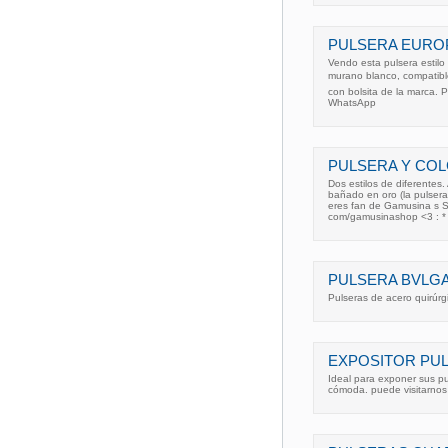
PULSERA EURO
Vendo esta pulsera estilo 
murano blanco, compatible
con bolsita de la marca. 
WhatsApp
PULSERA Y CO
Dos estilos de diferentes
bañado en oro (la pulsera
eres fan de Gamusina s 
com/gamusinashop <3 : * 
PULSERA BVLGAR. I
Pulseras de acero quirúrg
EXPOSITOR PU
Ideal para exponer sus pu
cómoda. puede visitarnos