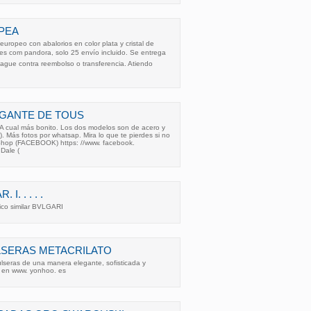
PEA
europeo con abalorios en color plata y cristal de
s com pandora, solo 25 envío incluido. Se entrega
Pague contra reembolso o transferencia. Atiendo
LGANTE DE TOUS
. A cual más bonito. Los dos modelos son de acero y
). Más fotos por whatsap. Mira lo que te pierdes si no
Shop (FACEBOOK) https: //www. facebook.
Dale (
. . . . .
ico similar BVLGARI
LSERAS METACRILATO
lseras de una manera elegante, sofisticada y
 en www. yonhoo. es