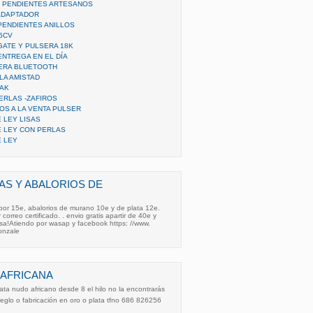
, PENDIENTES ARTESANOS
ADAPTADOR
ENDIENTES ANILLOS
5CV
ATE Y PULSERA 18K
ENTREGA EN EL DÍA
ERA BLUETOOTH
LA AMISTAD
ZAK
ERLAS -ZAFIROS
OS A LA VENTA PULSER
 LEY LISAS
E LEY CON PERLAS
E LEY
S Y ABALORIOS DE
or 15e, abalorios de murano 10e y de plata 12e.
orreo certificado. . envio gratis apartir de 40e y
esa!Atiendo por wasap y facebook https: //www.
onzale
 AFRICANA
ta nudo africano desde 8 el hilo no la encontrarás
reglo o fabricación en oro o plata tfno 686 826256