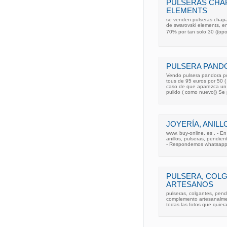
PULSERAS CHA
ELEMENTS
se venden pulseras chapa
de swarovski elements, env
70% por tan solo 30 ((op
PULSERA PAND
Vendo pulsera pandora po
tous de 95 euros por 50 ( 
caso de que aparezca un 
pulido ( como nuevo)) Se
JOYERÍA, ANILL
www. buy-online. es . - E
anillos, pulseras, pendient
- Respondemos whatsapp
PULSERA, COLG
ARTESANOS
pulseras, colgantes, pendie
complemento artesanalmen
todas las fotos que quier