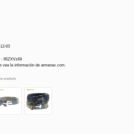
-12-03
ie：85ZXVz69
e vea la información de armanax.com.
ra ampliarla