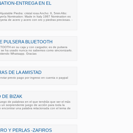
ATION-ENTREGA EN EL
 Ajustable Piedra: cristal rosa Ancho: 6, 5mm Alto:
oyería Nomination: Made in Italy 1987 Nomination es
joyeria de acero y acero con oro y piedras preciosas. -
DE PULSERA BLUETOOTH
TOOTH en su caja y con cargador, es de pulsera
 No se ha usado nunca no sabemos como sincronizarlo.
Atiendo Whatsapp. Gracias
AS DE LA AMISTAD
nviar previo pago por ingreso en cuenta o paypal
 DE BIZAK
 juego de palabras en el que tendrás que ser el más
es un sorprendente juego de acción para toda la
e encontrar una palabra relacionada con el tema de
RO Y PERLAS -ZAFIROS