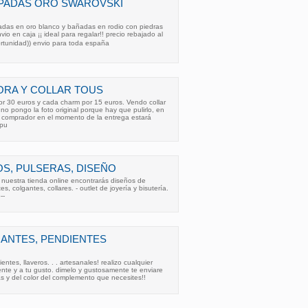
PADAS ORO SWAROVSKI
das en oro blanco y bañadas en rodio con piedras
io en caja ¡¡ ideal para regalar!! precio rebajado al
ortunidad)) envio para toda españa
ORA Y COLLAR TOUS
r 30 euros y cada charm por 15 euros. Vendo collar
no pongo la foto original porque hay que pulirlo, en
comprador en el momento de la entrega estará
 pu
OS, PULSERAS, DISEÑO
n nuestra tienda online encontrarás diseños de
es, colgantes, collares. - outlet de joyería y bisutería.
--
ANTES, PENDIENTES
ntes, llaveros. . . artesanales! realizo cualquier
te y a tu gusto. dimelo y gustosamente te enviare
as y del color del complemento que necesites!!