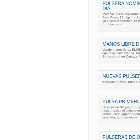
PULSERA NOMIN
DÍA
Material: acero inoxidable
7mm Peso: 13, 1gr. -. - J
ya el lider indiscutido en 
En nuestra ti
MANOS LIBRE 
Vendo manos libres BLUE
tipo reloj, color blanco.
Se recogerá en Cartaya. 
NUEVAS PULSER
pulseras nuevas. puedo e
PULSA PRIMERO
Descripcion del juego: El
rápido. pulsa el primero 
familia. cada jugador deb
la tarjeta, que comience
PULSERAS DE O