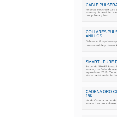
CABLE PULSER
tengo pulseras usb para i
samsung, huawei, bq, cas
una pulsera y listo
COLLARES PUL
ANILLOS
Collares anillos pulseras 
nuestra web http: //www. 
SMART - PURE 
Se vende SMART fortwo Pu
estado, con fecha de mat
reparado en 2010. Tiene 
aire acondicionado, techo
CADENA ORO C
18K
Vendo Cadena de oro de 1
estado. Los tres artícul