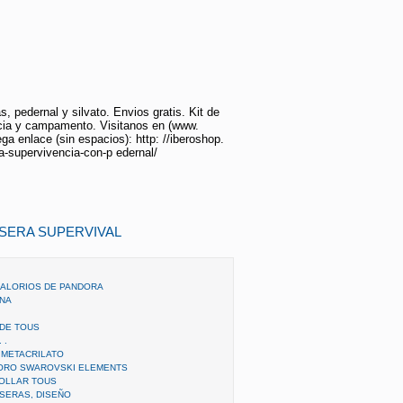
, pedernal y silvato. Envios gratis. Kit de
cia y campamento. Visitanos en (www.
ga enlace (sin espacios): http: //iberoshop.
a-supervivencia-con-p edernal/
LSERA SUPERVIVAL
BALORIOS DE PANDORA
ANA
DE TOUS
 .
 METACRILATO
ORO SWAROVSKI ELEMENTS
OLLAR TOUS
LSERAS, DISEÑO