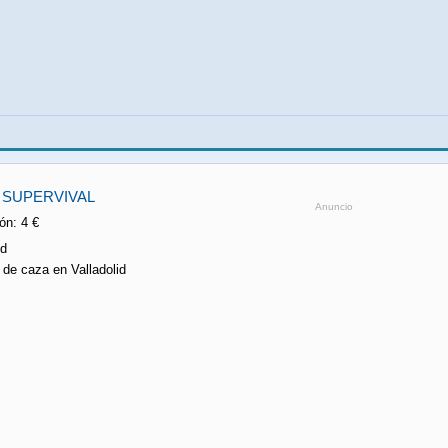
A SUPERVIVAL
Anuncio
n: 4 €
id
s de caza en Valladolid