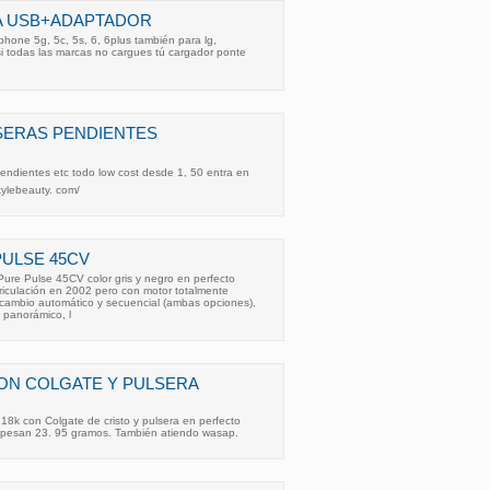
A USB+ADAPTADOR
phone 5g, 5c, 5s, 6, 6plus también para lg,
i todas las marcas no cargues tú cargador ponte
SERAS PENDIENTES
pendientes etc todo low cost desde 1, 50 entra en
kylebeauty. com/
PULSE 45CV
re Pulse 45CV color gris y negro en perfecto
riculación en 2002 pero con motor totalmente
cambio automático y secuencial (ambas opciones),
 panorámico, l
ON COLGATE Y PULSERA
8k con Colgate de cristo y pulsera en perfecto
os pesan 23. 95 gramos. También atiendo wasap.