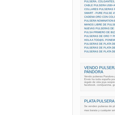
PULSERA, COLGANTES
CABLE PULSERA USB+
COLLARES PULSERAS P
SMART - PURE PULSE 4
CADENA ORO CON COLG
PULSERA NOMINATION-
MANOS LIBRE DE PULS
NUEVAS PULSERAS DE 
PULSA PRIMERO DE BI
PULSERAS DE ORO Y P
HOLA A TOD@S, PONEM
PULSERAS DE PLATA DE
PULSERAS DE PLATA D
PULSERAS DE PLATA D
VENDO PULSERA
PANDORA
Vendo pulseras Pandora p
Envio ha toda españa por c
regalo de otra joya sorpr
facebook. com/juanma. g
PLATA PULSERA
Se venden pulseras de pla
mas barata y cualquier ar