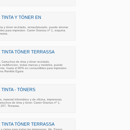
TINTA Y TÓNER EN
ta y tóner reciclado, remaufaturado, puede ahorrar
es para impresion. Carrer Granius nº 1, esquina
rassa.
 TINTA TÓNER TERRASSA
 Cartuchos de tinta y tóner reciclado,
s multifuncion, todas marcas y modelos, puede
ante, hasta el 80% en consumibles para impresion.
uina Rambla Egara
TINTA - TÓNERS
s, material informático y de oficina, impresoras.
rtuchos de tinta y tóner. Carrer Granius nº 1,
207, Terrassa.
 TINTA TÓNER TERRASSA
s y cintas para todas las impresoras. Hp, Epson,