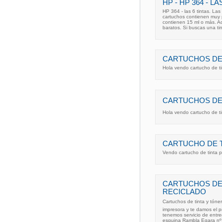
HP - HP 364 - LA
HP 364 - las 6 tintas. La
cartuchos contienen muy 
contienen 15 ml o más. A
baratos. Si buscas una ti
CARTUCHOS DE T
Hola vendo cartucho de tin
CARTUCHOS DE TIN
Hola vendo cartucho de tin
CARTUCHO DE 
Vendo cartucho de tinta p
CARTUCHOS DE 
RECICLADO
Cartuchos de tinta y tóner
impresora y te damos el 
tenemos servicio de entre
esquina Rambla Egara nº