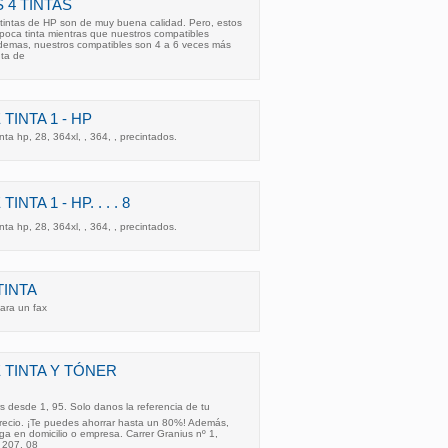
S 4 TINTAS
s tintas de HP son de muy buena calidad. Pero, estos
poca tinta mientras que nuestros compatibles
demas, nuestros compatibles son 4 a 6 veces más
nta de
INTA 1 - HP
ta hp, 28, 364xl, , 364, , precintados.
TA 1 - HP. . . . 8
ta hp, 28, 364xl, , 364, , precintados.
TINTA
ara un fax
TINTA Y TÓNER
s desde 1, 95. Solo danos la referencia de tu
precio. ¡Te puedes ahorrar hasta un 80%! Además,
ga en domicilio o empresa. Carrer Granius nº 1,
 207, 08