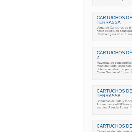
CARTUCHOS DE 
TERRASSA
Venta de Cartuchos de tin
hasta el 80% en consumibl
Rambla Egara nº 207, Ter
CARTUCHOS DE
2
Mayorista de consumibles,
remaufaturado, impresora
obtener un ahorro import
Carrer Granius nº 1, esq
CARTUCHOS DE 
TERRASSA
Cartuchos de tinta y tóner
Ahorre hasta el 80% en ca
esquina Rambla Egara nº 
CARTUCHOS DE
Cartuchos de tinta, toner