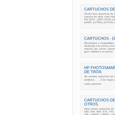
CARTUCHOS DE TI
Vendo dos cartuchos de ti
nuevos sin abrir, color ma
09/ 2015 - (AñO 2015) va
px660, px700w, px710w, 
CARTUCHOS - D
Reciclados y compatibles
dedicada a la venta y reci
marcas, hp, canon, epson,
gran calidad a un precio
HP FHOTOSMAR
DE TINTA
Se venden cartuchos de t
similares, . . . 2 de negro 
cada cartucho.
CARTUCHOS DE 
OTROS
Hola vendo cartuchos de t
460. 640. 660. 670. 740. 
c86. cx6400. cx6600. cx3