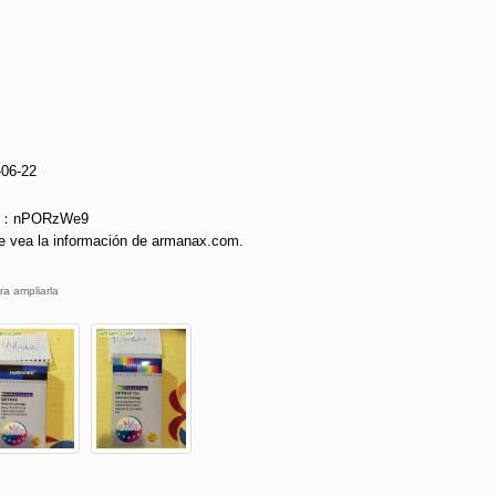
-06-22
ie：nPORzWe9
e vea la información de armanax.com.
ra ampliarla