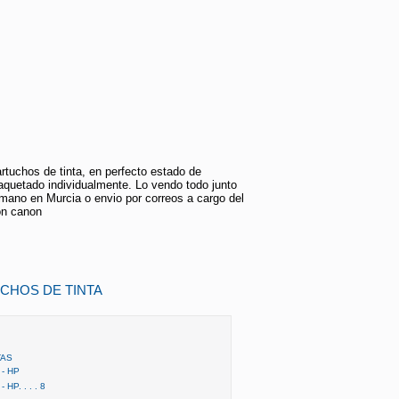
rtuchos de tinta, en perfecto estado de
quetado individualmente. Lo vendo todo junto
mano en Murcia o envio por correos a cargo del
on canon
UCHOS DE TINTA
TAS
- HP
P. . . . 8