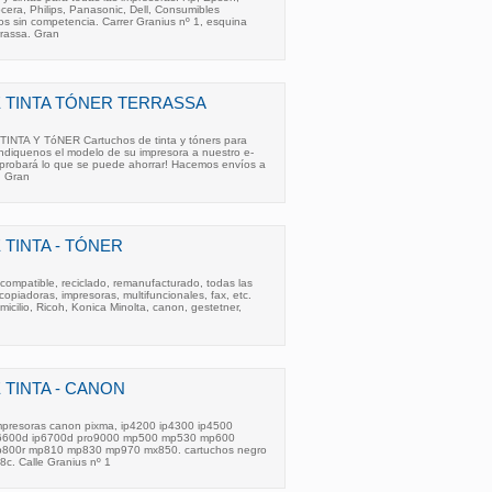
era, Philips, Panasonic, Dell, Consumibles
s sin competencia. Carrer Granius nº 1, esquina
rassa. Gran
 TINTA TÓNER TERRASSA
NTA Y TóNER Cartuchos de tinta y tóners para
Indiquenos el modelo de su impresora a nuestro e-
omprobará lo que se puede ahorrar! Hacemos envíos a
r, Gran
TINTA - TÓNER
 compatible, reciclado, remanufacturado, todas las
opiadoras, impresoras, multifuncionales, fax, etc.
cilio, Ricoh, Konica Minolta, canon, gestetner,
TINTA - CANON
impresoras canon pixma, ip4200 ip4300 ip4500
ip6600d ip6700d pro9000 mp500 mp530 mp600
800r mp810 mp830 mp970 mx850. cartuchos negro
-8c. Calle Granius nº 1