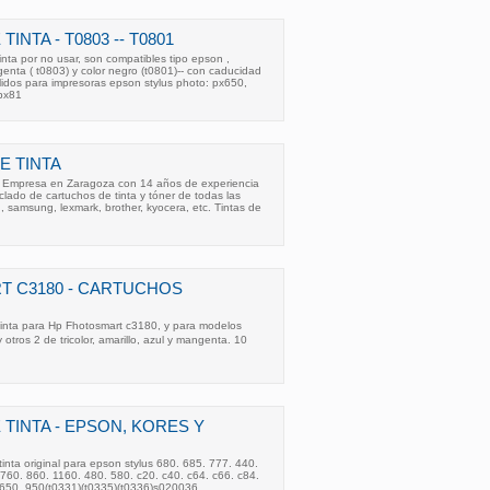
NTA - T0803 -- T0801
nta por no usar, son compatibles tipo epson ,
genta ( t0803) y color negro (t0801)-- con caducidad
lidos para impresoras epson stylus photo: px650,
px81
E TINTA
. Empresa en Zaragoza con 14 años de experiencia
clado de cartuchos de tinta y tóner de todas las
 samsung, lexmark, brother, kyocera, etc. Tintas de
T C3180 - CARTUCHOS
inta para Hp Fhotosmart c3180, y para modelos
y otros 2 de tricolor, amarillo, azul y mangenta. 10
TINTA - EPSON, KORES Y
inta original para epson stylus 680. 685. 777. 440.
760. 860. 1160. 480. 580. c20. c40. c64. c66. c84.
650. 950(t0331)(t0335)(t0336)s020036 ,