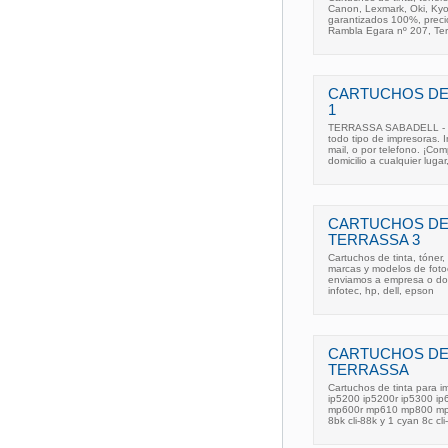
Canon, Lexmark, Oki, Kyoc
garantizados 100%, precio
Rambla Egara nº 207, Ter
CARTUCHOS DE
1
TERRASSA SABADELL - TI
todo tipo de impresoras. 
mail, o por telefono. ¡C
domicilio a cualquier luga
CARTUCHOS DE 
TERRASSA 3
Cartuchos de tinta, tóner,
marcas y modelos de fotoc
enviamos a empresa o domi
infotec, hp, dell, epson
CARTUCHOS DE 
TERRASSA
Cartuchos de tinta para 
ip5200 ip5200r ip5300 
mp600r mp610 mp800 mp
8bk cli-88k y 1 cyan 8c cli