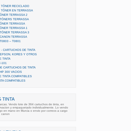
Y TÓNER RECICLADO
Y TÓNER EN TERRASSA
TÓNER TERRASSA 2
- TÓNERS TERRASSA
TÓNER TERRASSA
TÓNER TERRASSA 1
 TÓNER TERRASSA 3
- CANON TERRASSA
T0803 -- T0801
 - CARTUCHOS DE TINTA
 EPSON, KORES Y OTROS
 TINTA
C-101
DE CARTUCHOS DE TINTA
 HP 300 VACIOS
E TINTA COMPATIBLES
NTA COMPATIBLES
 TINTA
rcas. Vendo lote de 364 cartuchos de tinta, en
rvacion y empaquetado individualmente. Lo vendo
ego en mano en Murcia o envio por correos a cargo
n canon