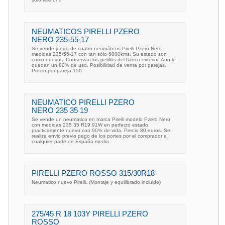
NEUMATICOS PIRELLI PZERO
NERO 235-55-17
Se vende juego de cuatro neumáticos Pirelli Pzero Nero
medidas 235/55-17 con tan sólo 6000kms. Su estado son
como nuevos. Conservan los pelillos del flanco exterior. Aun le
quedan un 80% de uso. Posibilidad de venta por parejas.
Precio por pareja 150
NEUMATICO PIRELLI PZERO
NERO 235 35 19
Se vende un neumatico en marca Pirelli modelo Pzero Nero
con medidas 235 35 R19 91W en perfecto estado
practicamente nuevo con 90% de vida. Precio 80 euros. Se
realiza envio previo pago de los portes por el comprador a
cualquier parte de España media
PIRELLI PZERO ROSSO 315/30R18
Neumatico nuevo Pirelli. (Montaje y equilibrado incluido)
275/45 R 18 103Y PIRELLI PZERO
ROSSO