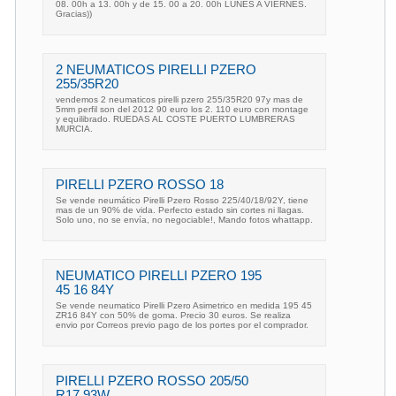
08. 00h a 13. 00h y de 15. 00 a 20. 00h LUNES A VIERNES.
Gracias))
2 NEUMATICOS PIRELLI PZERO
255/35R20
vendemos 2 neumaticos pirelli pzero 255/35R20 97y mas de
5mm perfil son del 2012 90 euro los 2. 110 euro con montage
y equilibrado. RUEDAS AL COSTE PUERTO LUMBRERAS
MURCIA.
PIRELLI PZERO ROSSO 18
Se vende neumático Pirelli Pzero Rosso 225/40/18/92Y, tiene
mas de un 90% de vida. Perfecto estado sin cortes ni llagas.
Solo uno, no se envía, no negociable!, Mando fotos whattapp.
NEUMATICO PIRELLI PZERO 195
45 16 84Y
Se vende neumatico Pirelli Pzero Asimetrico en medida 195 45
ZR16 84Y con 50% de goma. Precio 30 euros. Se realiza
envio por Correos previo pago de los portes por el comprador.
PIRELLI PZERO ROSSO 205/50
R17 93W