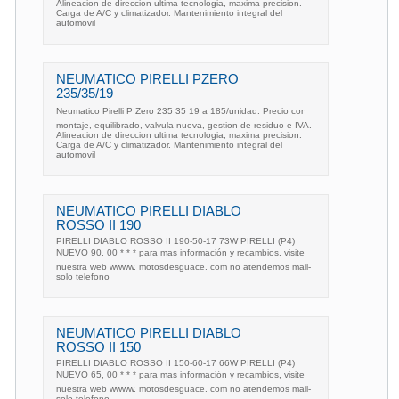
Alineacion de direccion ultima tecnologia, maxima precision.
Carga de A/C y climatizador. Mantenimiento integral del
automovil
NEUMATICO PIRELLI PZERO
235/35/19
Neumatico Pirelli P Zero 235 35 19 a 185/unidad. Precio con
montaje, equilibrado, valvula nueva, gestion de residuo e IVA.
Alineacion de direccion ultima tecnologia, maxima precision.
Carga de A/C y climatizador. Mantenimiento integral del
automovil
NEUMATICO PIRELLI DIABLO
ROSSO II 190
PIRELLI DIABLO ROSSO II 190-50-17 73W PIRELLI (P4)
NUEVO 90, 00 * * * para mas información y recambios, visite
nuestra web wwww. motosdesguace. com no atendemos mail-
solo telefono
NEUMATICO PIRELLI DIABLO
ROSSO II 150
PIRELLI DIABLO ROSSO II 150-60-17 66W PIRELLI (P4)
NUEVO 65, 00 * * * para mas información y recambios, visite
nuestra web wwww. motosdesguace. com no atendemos mail-
solo telefono