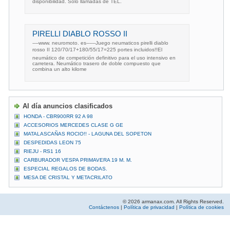
disponibilidad. Solo llamadas de TEL.
PIRELLI DIABLO ROSSO II
----www. neuromoto. es------Juego neumaticos pirelli diablo
rosso II 120/70/17+180/55/17=225 portes incluidos!!El
neumático de competición definitivo para el uso intensivo en
carretera. Neumático trasero de doble compuesto que
combina un alto kilome
Al día anuncios clasificados
HONDA - CBR900RR 92 A 98
ACCESORIOS MERCEDES CLASE G GE
MATALASCAÑAS ROCIO!! - LAGUNA DEL SOPETON
DESPEDIDAS LEON 75
RIEJU - RS1 16
CARBURADOR VESPA PRIMAVERA 19 M. M.
ESPECIAL REGALOS DE BODAS.
MESA DE CRISTAL Y METACRILATO
© 2026 armanax.com. All Rights Reserved.
Contáctenos
|
Política de privacidad
|
Política de cookies