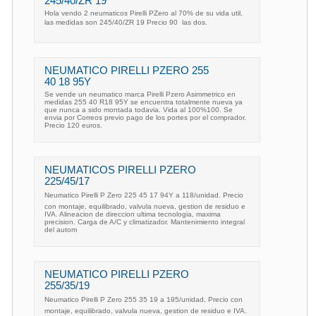
245/40/ZR 19
Hola vendo 2 neumaticos Pirelli PZero al 70% de su vida util,
las medidas son 245/40/ZR 19 Precio 90  las dos.
NEUMATICO PIRELLI PZERO 255
40 18 95Y
Se vende un neumatico marca Pirelli Pzero Asimmetrico en
medidas 255 40 R18 95Y se encuentra totalmente nueva ya
que nunca a sido montada todavia. Vida al 100%100. Se
envia por Correos previo pago de los portes por el comprador.
Precio 120 euros.
NEUMATICOS PIRELLI PZERO
225/45/17
Neumatico Pirelli P Zero 225 45 17 94Y a 118/unidad. Precio
con montaje, equilibrado, valvula nueva, gestion de residuo e
IVA. Alineacion de direccion ultima tecnologia, maxima
precision. Carga de A/C y climatizador. Mantenimiento integral
del autom
NEUMATICO PIRELLI PZERO
255/35/19
Neumatico Pirelli P Zero 255 35 19 a 195/unidad. Precio con
montaje, equilibrado, valvula nueva, gestion de residuo e IVA.