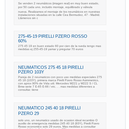
Se venden 2 neumáticos (imagen real) en muy buen estado,
por 50 cada uno, incluido montaje, equilibrado y válvula
nueva. Realizamos el montaje de los neumáticos en nuestras
instalaciones situadas en la calle Cea Bermudez, 47 - Madrid.
Llámenos sin c
275-45-19 PIRELLI PZERO ROSSO
60%
275 45 19 en buen estado 60 por cien de la rueda tengo mas
medidas ej 255-45-19 yamar y pregutar 70 euros
NEUMATICOS 275 45 18 PIRELLI
PZERO 103Y
Pareja de 2 neumaticos con poco uso medidas especiales 275
45 18 (103Y), primera marca Pirelli Pzero Rosso Asimmetrico,
con aprox 90% de Vida util. Mercedes W221 y W222 S / CL
Bmw serie 7 E-65 E-66 / etc. . . mas medidas diferentes a
consultar. tiene
NEUMATICO 245 40 18 PIRELLI
PZERO 29
solo uno, un neumatico usado de ocasion ideal recambio O
auxilio de emergencia medidas 245 40 18 (93Y), Pirelli Pzero
Rosso economico solo 29 euros, Mas medidas a consultar