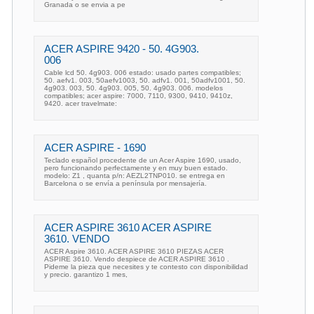
Granada o se envia a pe
ACER ASPIRE 9420 - 50. 4G903.
006
Cable lcd 50. 4g903. 006 estado: usado partes compatibles;
50. aefv1. 003, 50aefv1003, 50. adfv1. 001, 50adfv1001, 50.
4g903. 003, 50. 4g903. 005, 50. 4g903. 006. modelos
compatibles; acer aspire: 7000, 7110, 9300, 9410, 9410z,
9420. acer travelmate:
ACER ASPIRE - 1690
Teclado español procedente de un Acer Aspire 1690, usado,
pero funcionando perfectamente y en muy buen estado.
modelo: Z1 , quanta p/n: AEZL2TNP010. se entrega en
Barcelona o se envía a península por mensajería.
ACER ASPIRE 3610 ACER ASPIRE
3610. VENDO
ACER Aspire 3610. ACER ASPIRE 3610 PIEZAS ACER
ASPIRE 3610. Vendo despiece de ACER ASPIRE 3610 .
Pideme la pieza que necesites y te contesto con disponibilidad
y precio. garantizo 1 mes,