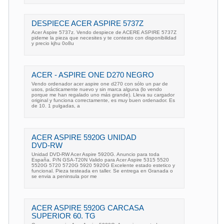
DESPIECE ACER ASPIRE 5737Z
Acer Aspire 5737z. Vendo despiece de ACERE ASPIRE 5737Z
pideme la pieza que necesites y te contesto con disponibilidad
y precio kjhu 0o8u
ACER - ASPIRE ONE D270 NEGRO
Vendo ordenador acer aspire one d270 con sólo un par de
usos, prácticamente nuevo y sin marca alguna (lo vendo
porque me han regalado uno más grande). Lleva su cargador
original y funciona correctamente, es muy buen ordenador. Es
de 10. 1 pulgadas, a
ACER ASPIRE 5920G UNIDAD
DVD-RW
Unidad DVD-RW Acer Aspire 5920G. Anuncio para toda
España. P/N GSA-T20N Valido para Acer Aspire 5315 5520
5520G 5720 5720G 5920 5920G Excelente estado estetico y
funcional. Pieza testeada en taller. Se entrega en Granada o
se envia a peninsula por me
ACER ASPIRE 5920G CARCASA
SUPERIOR 60. TG