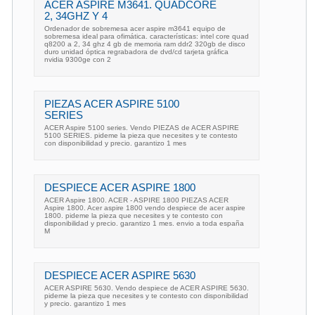
ACER ASPIRE M3641. QUADCORE
2, 34GHZ Y 4
Ordenador de sobremesa acer aspire m3641 equipo de
sobremesa ideal para ofimática. características: intel core quad
q8200 a 2, 34 ghz 4 gb de memoria ram ddr2 320gb de disco
duro unidad óptica regrabadora de dvd/cd tarjeta gráfica
nvidia 9300ge con 2
PIEZAS ACER ASPIRE 5100
SERIES
ACER Aspire 5100 series. Vendo PIEZAS de ACER ASPIRE
5100 SERIES. pideme la pieza que necesites y te contesto
con disponibilidad y precio. garantizo 1 mes
DESPIECE ACER ASPIRE 1800
ACER Aspire 1800. ACER - ASPIRE 1800 PIEZAS ACER
Aspire 1800. Acer aspire 1800 vendo despiece de acer aspire
1800. pideme la pieza que necesites y te contesto con
disponibilidad y precio. garantizo 1 mes. envio a toda españa
M
DESPIECE ACER ASPIRE 5630
ACER ASPIRE 5630. Vendo despiece de ACER ASPIRE 5630.
pideme la pieza que necesites y te contesto con disponibilidad
y precio. garantizo 1 mes