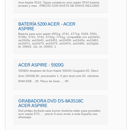
Acer Aspire 5510. Tapas complecto acer aspire 5510 bateria
teclado y mas . PRECIO CON GASTO DE ENVIO INCLUIDO
BATERÍA 5200 ACER - ACER
ASPIRE
Batería para acer aspire 4551g, 4741, 4771g, 5336, 5551,
5736z, 5741, 5742, 5742g, 7741g, compatible con as10d31,
as10d3e, as10d41, as10d51, as10d56, as10d5e, as10d61,
as10d71, as10d73, as10d75, as10d7e, as10d81, as10g3e,
bt. 00603. 111, bt. 00603. 1
ACER ASPIRE - 5920G
VENDO despises de Acer Aspire 5920G Cargador-20. Disco
duro 250GB-30. procesador 1, 6 ghz dual core-20. memoria
RAM 4GB. . 30, Placa de base. . . 90
GRABADORA DVD DS-8A3S18C
ACER ASPIRE
Dvd philips ds-8a3s sata burner dvd±r/rw writer para portatiles
acer aspire ETC. . . precio 9 euro envio a toda España uso
whatsapp