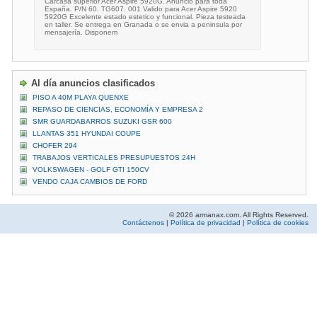
Carcasa superior Acer Aspire 5920G. Anuncio para toda
España. P/N 60. TG607. 001 Valido para Acer Aspire 5920
5920G Excelente estado estetico y funcional. Pieza testeada
en taller. Se entrega en Granada o se envia a peninsula por
mensajería. Disponem
Al día anuncios clasificados
PISO A 40M PLAYA QUENXE
REPASO DE CIENCIAS, ECONOMÍA Y EMPRESA 2
SMR GUARDABARROS SUZUKI GSR 600
LLANTAS 351 HYUNDAI COUPE
CHOFER 294
TRABAJOS VERTICALES PRESUPUESTOS 24H
VOLKSWAGEN - GOLF GTI 150CV
VENDO CAJA CAMBIOS DE FORD
© 2026 armanax.com. All Rights Reserved.
Contáctenos
|
Política de privacidad
|
Política de cookies