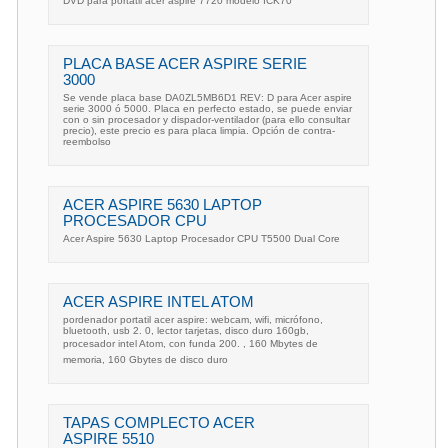
DVD para portátil acer aspire 7720 modelo ICK70
PLACA BASE ACER ASPIRE SERIE
3000
Se vende placa base DA0ZL5MB6D1 REV: D para Acer aspire
serie 3000 ó 5000. Placa en perfecto estado, se puede enviar
con o sin procesador y dispador-ventilador (para ello consultar
precio), este precio es para placa limpia. Opción de contra-
reembolso
ACER ASPIRE 5630 LAPTOP
PROCESADOR CPU
Acer Aspire 5630 Laptop Procesador CPU T5500 Dual Core
ACER ASPIRE INTEL ATOM
pordenador portatil acer aspire: webcam, wifi, micrófono,
bluetooth, usb 2. 0, lector tarjetas, disco duro 160gb,
procesador intel Atom, con funda 200. , 160 Mbytes de
memoria, 160 Gbytes de disco duro
TAPAS COMPLECTO ACER
ASPIRE 5510