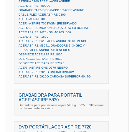
BATERÍA 5200 ACER - ACER ASPIRE
ACER ASPIRE - 5920G
GRABADORA DVD DS-8A3S18C ACER ASPIRE
CABLE FLEX ACER ASPIRE 9300
ACER - ASPIRE 3003
ACER - ASPIRE 7003WSMI [RESERVADO]
ACER ASPIRE 5536 UNIDAD DVD-RW C/FRONTAL
ACER ASPIRE 9420 - 50. 4G903. 006
ACER ASPIRE - 1690
ACER ASPIRE 3610 ACER ASPIRE 3610. VENDO
ACER ASPIRE M3641. QUADCORE 2, 34GHZ Y 4
PIEZAS ACER ASPIRE 5100 SERIES
DESPIECE ACER ASPIRE 1800
DESPIECE ACER ASPIRE 5630
DESPIECE ACER ASPIRE 5737Z
ACER - ASPIRE ONE D270 NEGRO
ACER ASPIRE 5920G UNIDAD DVD-RW
ACER ASPIRE 5920G CARCASA SUPERIOR 60. TG
GRABADORA PARA PORTÁTIL
ACER ASPIRE 5930
Grabadora para portátil acer aspire 5930g, 5925, 5730 lectora
dvd/rw en perfecto estado.
DVD PORTÁTIL ACER ASPIRE 7720