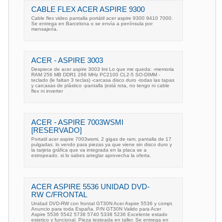
CABLE FLEX ACER ASPIRE 9300
Cable flex video pantalla portátil acer aspire 9300 9410 7000.
Se entrega en Barcelona o se envía a península por
mensajería.
ACER - ASPIRE 3003
Despiece de acer aspire 3003 lmi Lo que me queda: -memoria
RAM 256 MB DDR1 266 MHz PC2100 CL2-5 SO-DIMM -
teclado (le faltan 3 teclas) -carcasa disco duro -todas las tapas
y carcasas de plástico -pantalla (está rota, no tengo ni cable
flex ni inverter
ACER - ASPIRE 7003WSMI
[RESERVADO]
Portatil acer aspire 7003wsmi, 2 gigas de ram, pantalla de 17
pulgadas. lo vendo para piezas ya que viene sin disco duro y
la tarjeta gráfica que va integrada en la placa se a
estropeado. si lo sabes arreglar aprovecha la oferta.
ACER ASPIRE 5536 UNIDAD DVD-
RW C/FRONTAL
Unidad DVD-RW con frontal GT30N Acer Aspire 5536 y compt.
Anuncio para toda España. P/N GT30N Valido para Acer
Aspire 5536 5542 5738 5740 5338 5236 Excelente estado
estetico y funcional. Pieza testeada en taller. Se entrega en