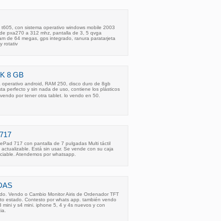
s t605, con sistema operativo windows mobile 2003
rde pxa270 a 312 mhz, pantalla de 3, 5 qvga
m de 64 megas, gps integrado, ranura paratarjeta
 rotativ
K 8 GB
ma operativo android, RAM 250, disco duro de 8gb
ta perfecto y sin nada de uso, contiene los plásticos
 vendo por tener otra tablet. lo vendo en 50.
717
Pad 717 con pantalla de 7 pulgadas Multi táctil
4 actualizable. Está sin usar. Se vende con su caja
gociable. Atendemos por whatsapp.
DAS
ado. Vendo o Cambio Monitor Airis de Ordenador TFT
to estado. Contesto por whats app. también vendo
 mini y s4 mini. iphone 5, 4 y 4s nuevos y con
ia.