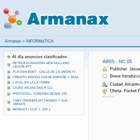
Armanax
»
INFORMáTICA
Al día anuncios clasificados
AIRIS - NC 05
RETROEXCAVADORA NEW HOLLAND
LB110B-4PT
Publisher: Jesus
PLA D'EN BOET - CALLE DE LA UNIÓN 70
Breve Introducci
CREDITO RÁPIDO COCHE EMPEÑE Y SIGA
LOCAL EN LA LA TORRE
Ciudad: Alicante
CAJAS VACIAS DAS R-112
Oferta: Pocket 
PHOTOCALL CORDOBA DESDE 195
Anuncio
TOBY (TAKE&PLAY) THOMAS Y SUS
AMIGOS
RENAULT - CLIO 1. 200 1