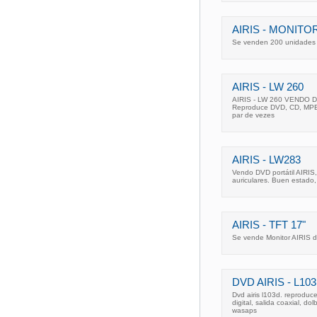
AIRIS - MONITO
Se venden 200 unidades d
AIRIS - LW 260
AIRIS - LW 260 VENDO Dvd
Reproduce DVD, CD, MPEG4
par de vezes
AIRIS - LW283
Vendo DVD portátil AIRIS,
auriculares. Buen estado
AIRIS - TFT 17"
Se vende Monitor AIRIS d
DVD AIRIS - L10
Dvd airis l103d. reproduc
digital, salida coaxial, do
wasaps