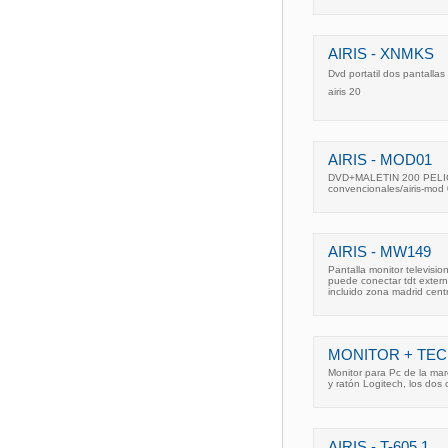
AIRIS - XNMKS
Dvd portatil dos pantalla
airis 20
AIRIS - MOD01
DVD+MALETIN 200 PELICUL
convencionales/airis-mod
AIRIS - MW149
Pantalla monitor televisi
puede conectar tdt exter
incluido zona madrid cent
MONITOR + TECL
Monitor para Pc de la ma
y ratón Logitech, los do
AIRIS - T-605 1