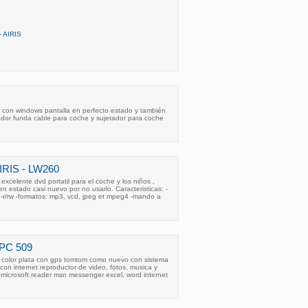
 AIRIS
9 con windows pantalla en perfecto estado y también
ador funda cable para coche y sujetador para coche
RIS - LW260
excelente dvd portatil para el coche y los niños ,
n estado casi nuevo por no usarlo. Caracteristicas: -
 cd-r/rw -formatos: mp3, vcd, jpeg et mpeg4 -mando a
PC 509
s color plata con gps tomtom como nuevo con sistema
con internet reproductor de video, fotos, musica y
a microsoft reader msn messenger excel, word internet