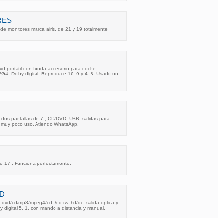
RES
e monitores marca airis, de 21 y 19 totalmente
 portatil con funda accesorio para coche.
. Dolby digital. Reproduce 16: 9 y 4: 3. Usado un
 dos pantallas de 7 , CD/DVD, USB, salidas para
, muy poco uso. Atiendo WhatsApp.
e 17 . Funciona perfectamente.
3D
e dvd/cd/mp3/mpeg4/cd-r/cd-rw. hd/dc. salida optica y
lby digital 5. 1. con mando a distancia y manual.