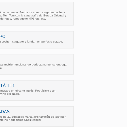
9 como nuevo. Funda de cuero, cargador coche y
e. Tom Tom con la cartografía de Europa Oriental y
 de fotos, reproductor MP3 etc, etc.
 PC
a coche , cargador y funda , en perfecto estado.
ws mobile, funcionando perfectamente, se entrega
la
TÁTIL 1
comprado en el corte inglés. Poquísimo uso.
y no originales.
GADAS
c de 21 pulgadas marca airis también es televisor
te no negociable Cádiz capital