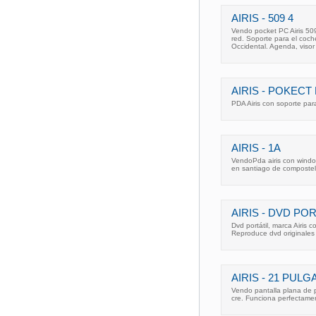
AIRIS - 509 4
Vendo pocket PC Airis 50
red. Soporte para el coch
Occidental. Agenda, visor
AIRIS - POKECT
PDA Airis con soporte par
AIRIS - 1A
VendoPda airis con windo
en santiago de composte
AIRIS - DVD POR
Dvd portátil, marca Airis 
Reproduce dvd originales 
AIRIS - 21 PUL
Vendo pantalla plana de p
cre. Funciona perfectamen