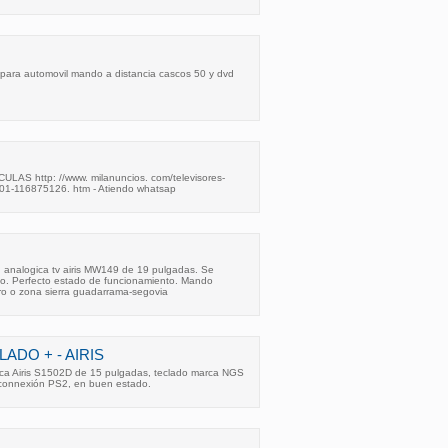
s para automovil mando a distancia cascos 50 y dvd
AS http: //www. milanuncios. com/televisores-
 01-116875126. htm - Atiendo whatsap
on analogica tv airis MW149 de 19 pulgadas. Se
no. Perfecto estado de funcionamiento. Mando
ro o zona sierra guadarrama-segovia
ADO + - AIRIS
rca Airis S1502D de 15 pulgadas, teclado marca NGS
s connexión PS2, en buen estado.