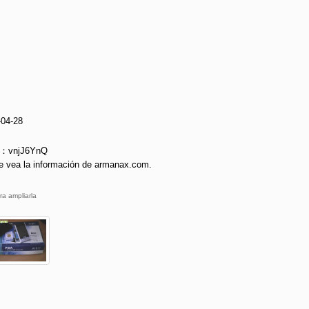
-04-28
ie：vnjJ6YnQ
e vea la información de armanax.com.
ra ampliarla