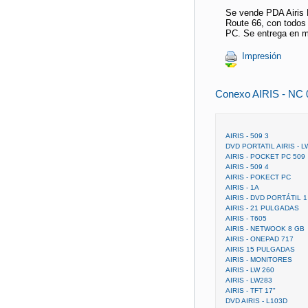
Se vende PDA Airis 
Route 66, con todos 
PC. Se entrega en m
Impresión
Conexo AIRIS - NC 
AIRIS - 509 3
DVD PORTATIL AIRIS - 
AIRIS - POCKET PC 509
AIRIS - 509 4
AIRIS - POKECT PC
AIRIS - 1A
AIRIS - DVD PORTÁTIL 1
AIRIS - 21 PULGADAS
AIRIS - T605
AIRIS - NETWOOK 8 GB
AIRIS - ONEPAD 717
AIRIS 15 PULGADAS
AIRIS - MONITORES
AIRIS - LW 260
AIRIS - LW283
AIRIS - TFT 17"
DVD AIRIS - L103D