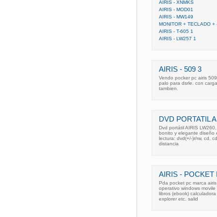
AIRIS - XNMKS
AIRIS - MOD01
AIRIS - MW149
MONITOR + TECLADO + -
AIRIS - T-605 1
AIRIS - LW257 1
AIRIS - 509 3
Vendo pocker pc airis 50
palo para dsrle. con carg
tambien.
DVD PORTATIL AI
Dvd portátil AIRIS LW260, 
bonito y elegante diseño e
lectura: dvd(+/-)r/rw, cd,
distancia
AIRIS - POCKET 
Pda pocket pc marca airi
operativo windows movile 
libros (ebook) calculador
explorer etc. salid