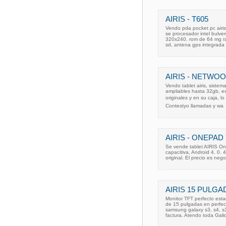
AIRIS - T605
Vendo pda pocket pc airi
se procesador intel bulve
320x240. rom de 64 mg ra
sd, antena gps integrada y
AIRIS - NETWOO
Vendo tablet airis, siste
ampliables hasta 32gb, es
originales y en su caja, lo
Contestyo llamadas y wa
AIRIS - ONEPAD 
Se vende tablet AIRIS One
capacitiva, Android 4. 0. 
original. El precio es ne
AIRIS 15 PULGA
Monitor TFT perfecto est
de 15 pulgadas en perfec
samsung galaxy s3, s4, s3
factura. Atendo toda Galic