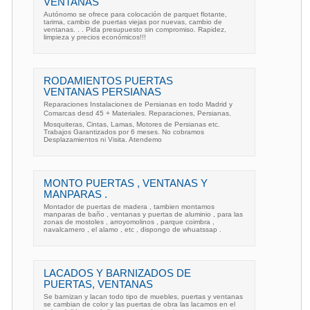
VENTANAS
Autónomo se ofrece para colocación de parquet flotante,
tarima, cambio de puertas viejas por nuevas, cambio de
ventanas. . . Pida presupuesto sin compromiso. Rapidez,
limpieza y precios económicos!!!
RODAMIENTOS PUERTAS
VENTANAS PERSIANAS
Reparaciones Instalaciones de Persianas en todo Madrid y
Comarcas desd 45 + Materiales. Reparaciones, Persianas,
Mosquiteras, Cintas, Lamas, Motores de Persianas etc.
Trabajos Garantizados por 6 meses. No cobramos
Desplazamientos ni Visita. Atendemo
MONTO PUERTAS , VENTANAS Y
MANPARAS .
Montador de puertas de madera , tambien montamos
manparas de baño , ventanas y puertas de aluminio , para las
zonas de mostoles , arroyomolinos , parque coimbra ,
navalcarnero , el alamo , etc , dispongo de whuatssap .
LACADOS Y BARNIZADOS DE
PUERTAS, VENTANAS
Se barnizan y lacan todo tipo de muebles, puertas y ventanas
se cambian de color y las puertas de obra las lacamos en el