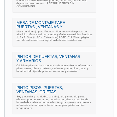
interior - exterior. Pintamos puertas, ventanas, persianas-lo
dejamos como nuevas. . PRESUPUESROS SIN
COMPROMISO
MESA DE MONTAJE PARA
PUERTAS , VENTANAS Y
Mesa de Montaje para Puertas , Ventanas y Mamparas de
aluminio . Mesa movil con ruedas y Guias extensibles. Medidas
1, 2 x 2, 3 m. (4, 00 m Extendidas) LOTE: 312 Visitar página
web de subastas: www. oportunidadesindustriales. com
PINTOR DE PUERTAS, VENTANAS
Y ARMARIOS
Oficial en pintura con experiencia demonstrable se ofrece para
pintar casas, pisos, chaletes y ademas puedo pintar, lacar y
barnizar todo tipo de puertas, ventanas y armarios.
PINTO PISOS, PUERTAS,
VENTANAS, GRIETAS
Soy particular y me dedico al trabajo de pintura de pisos,
oficinas, puertas ventanas, curacion de grietas, curacion de
humedades, alisado de paredes, tengo experiencia y buenas
referencias de trabajo, si tiene dudas para pintar su piso,
tengo una ca