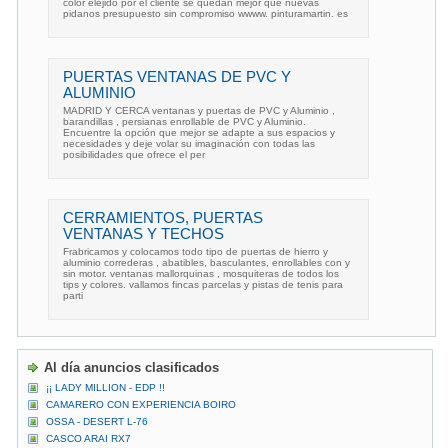
color elejido por el cliente se quedan mejor que nuevas
pidanos presupuesto sin compromiso wwww. pinturamartin. es
PUERTAS VENTANAS DE PVC Y
ALUMINIO
MADRID Y CERCA ventanas y puertas de PVC y Aluminio ,
barandillas , persianas enrollable de PVC y Aluminio.
Encuentre la opción que mejor se adapte a sus espacios y
necesidades y deje volar su imaginación con todas las
posibilidades que ofrece el per
CERRAMIENTOS, PUERTAS
VENTANAS Y TECHOS
Frabricamos y colocamos todo tipo de puertas de hierro y
aluminio correderas , abatibles, basculantes, enrollables con y
sin motor. ventanas mallorquinas , mosquiteras de todos los
tips y colores. vallamos fincas parcelas y pistas de tenis para
parti
Al día anuncios clasificados
¡¡ LADY MILLION - EDP !!
CAMARERO CON EXPERIENCIA BOIRO
OSSA - DESERT L-76
CASCO ARAI RX7