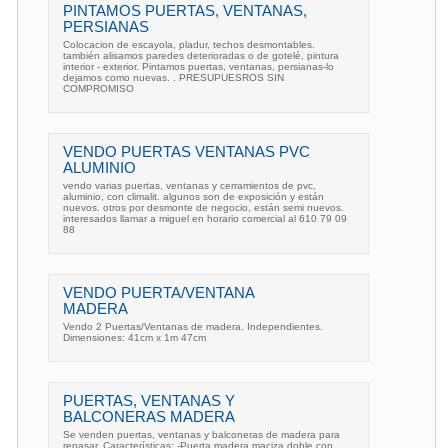
PINTAMOS PUERTAS, VENTANAS,
PERSIANAS
Colocacion de escayola, pladur, techos desmontables.
también alisamos paredes deterioradas o de gotelé, pintura
interior - exterior. Pintamos puertas, ventanas, persianas-lo
dejamos como nuevas. . PRESUPUESROS SIN
COMPROMISO
VENDO PUERTAS VENTANAS PVC
ALUMINIO
vendo varias puertas, ventanas y cerramientos de pvc,
aluminio, con climalit. algunos son de exposición y están
nuevos. otros por desmonte de negocio, están semi nuevos.
interesados llamar a miguel en horario comercial al 610 79 09
88
VENDO PUERTA/VENTANA
MADERA
Vendo 2 Puertas/Ventanas de madera. Independientes.
Dimensiones: 41cm x 1m 47cm
PUERTAS, VENTANAS Y
BALCONERAS MADERA
Se venden puertas, ventanas y balconeras de madera para
repasar. Características: -Puerta madera maciza doble con