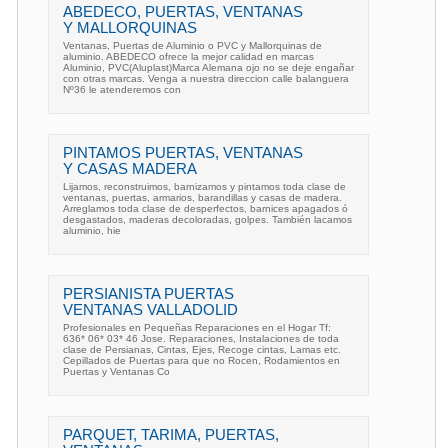
ABEDECO, PUERTAS, VENTANAS
Y MALLORQUINAS
Ventanas, Puertas de Aluminio o PVC y Mallorquinas de
aluminio. ABEDECO ofrece la mejor calidad en marcas
Aluminio, PVC(Aluplast)Marca Alemana ojo no se deje engañar
con otras marcas. Venga a nuestra direccion calle balanguera
Nº36 le atenderemos con
PINTAMOS PUERTAS, VENTANAS
Y CASAS MADERA
Lijamos, reconstruimos, barnizamos y pintamos toda clase de
ventanas, puertas, armarios, barandillas y casas de madera.
Arreglamos toda clase de desperfectos, barnices apagados ó
desgastados, maderas decoloradas, golpes. También lacamos
aluminio, hie
PERSIANISTA PUERTAS
VENTANAS VALLADOLID
Profesionales en Pequeñas Reparaciones en el Hogar Tf:
636* 06* 03* 46 Jose. Reparaciones, Instalaciones de toda
clase de Persianas, Cintas, Ejes, Recoge cintas, Lamas etc.
Cepillados de Puertas para que no Rocen, Rodamientos en
Puertas y Ventanas Co
PARQUET, TARIMA, PUERTAS,