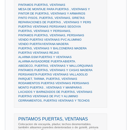
PINTAMOS PUERTAS, VENTANAS
MESA DE MONTAJE PARA PUERTAS , VENTANAS Y
PINTOR DE PUERTAS, VENTANAS Y ARMARIOS
PINTO PISOS, PUERTAS, VENTANAS, GRIETAS
REPARACIONES DE PUERTAS , VENTANAS Y PERS
PUERTAS VENTANAS PERSIANAS SEGOVIA
PUERTAS, VENTANAS Y PERSIANAS,
PINTAMOS PUERTAS, VENTANAS, PERSIANAS
VENDO PUERTAS VENTANAS PVC ALUMINIO
VENDO PUERTA/VENTANA MADERA
PUERTAS, VENTANAS Y BALCONERAS MADERA
PUERTAS VENTANAS REJAS
ALARMA GSM PUERTAS Y VENTANAS
ALARMA AVISADORDE PUERTA ABIERTA.
ABEDECO, PUERTAS, VENTANAS Y MALLORQUINAS
PINTAMOS PUERTAS, VENTANAS Y CASAS MADERA
PERSIANISTA PUERTAS VENTANAS VALLADOLID
PARQUET, TARIMA, PUERTAS, VENTANAS
RODAMIENTOS PUERTAS VENTANAS PERSIANAS
MONTO PUERTAS , VENTANAS Y MANPARAS .
LACADOS Y BARNIZADOS DE PUERTAS, VENTANAS
PUERTAS VENTANAS DE PVC Y ALUMINIO
CERRAMIENTOS, PUERTAS VENTANAS Y TECHOS
PINTAMOS PUERTAS, VENTANAS
Colocacion de escayola, pladur, techos desmontables.
también alisamos paredes deterioradas o de gotelé, pintura