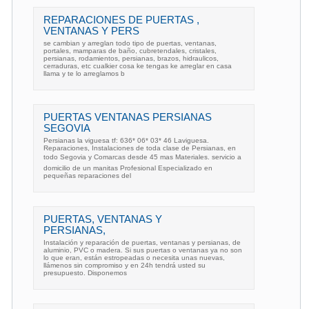
REPARACIONES DE PUERTAS ,
VENTANAS Y PERS
se cambian y arreglan todo tipo de puertas, ventanas,
portales, mamparas de baño, cubretendales, cristales,
persianas, rodamientos, persianas, brazos, hidraulicos,
cerraduras, etc cualkier cosa ke tengas ke arreglar en casa
llama y te lo arreglamos b
PUERTAS VENTANAS PERSIANAS
SEGOVIA
Persianas la viguesa tf: 636* 06* 03* 46 Laviguesa.
Reparaciones, Instalaciones de toda clase de Persianas, en
todo Segovia y Comarcas desde 45 mas Materiales. servicio a
domicilio de un manitas Profesional Especializado en
pequeñas reparaciones del
PUERTAS, VENTANAS Y
PERSIANAS,
Instalación y reparación de puertas, ventanas y persianas, de
aluminio, PVC o madera. Si sus puertas o ventanas ya no son
lo que eran, están estropeadas o necesita unas nuevas,
llámenos sin compromiso y en 24h tendrá usted su
presupuesto. Disponemos