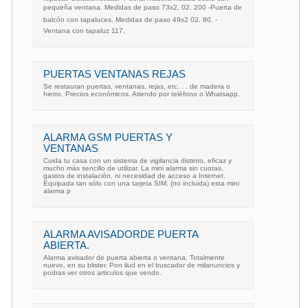
pequeña ventana. Medidas de paso 73x2, 02. 200 -Puerta de
balcón con tapaluces. Medidas de paso 49x2 02. 80. -
Ventana con tapaluz 117,
PUERTAS VENTANAS REJAS
Se restauran puertas, ventanas, rejas, etc. . . de madera o
hierro. Precios económicos. Atiendo por teléfono o Whatsapp.
ALARMA GSM PUERTAS Y
VENTANAS
Cuida tu casa con un sistema de vigilancia distinto, eficaz y
mucho más sencillo de utilizar. La mini alarma sin cuotas,
gastos de instalación, ni necesidad de acceso a Internet.
Equipada tan sólo con una tarjeta SIM, (no incluida) esta mini
alarma p
ALARMA AVISADORDE PUERTA
ABIERTA.
Alarma avisador de puerta abierta o ventana. Totalmente
nuevo, en su blister. Pon ilud en el buscador de milanuncios y
podras ver otros articulos que vendo.