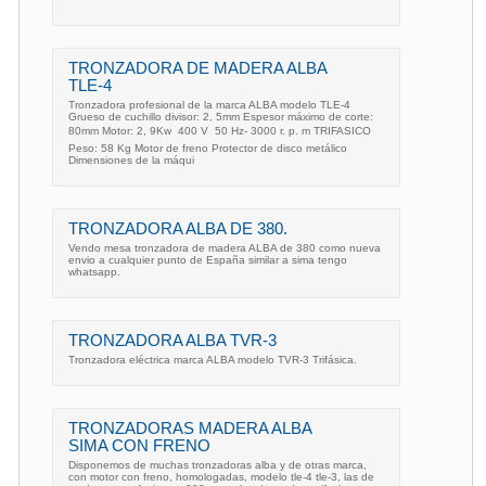
TRONZADORA DE MADERA ALBA
TLE-4
Tronzadora profesional de la marca ALBA modelo TLE-4
Grueso de cuchillo divisor: 2, 5mm Espesor máximo de corte:
80mm Motor: 2, 9Kw  400 V  50 Hz- 3000 r. p. m TRIFASICO
Peso: 58 Kg Motor de freno Protector de disco metálico
Dimensiones de la máqui
TRONZADORA ALBA DE 380.
Vendo mesa tronzadora de madera ALBA de 380 como nueva
envio a cualquier punto de España similar a sima tengo
whatsapp.
TRONZADORA ALBA TVR-3
Tronzadora eléctrica marca ALBA modelo TVR-3 Trifásica.
TRONZADORAS MADERA ALBA
SIMA CON FRENO
Disponemos de muchas tronzadoras alba y de otras marca,
con motor con freno, homologadas, modelo tle-4 tle-3, las de