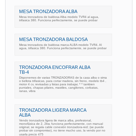
MESA TRONZADORA ALBA
Mesa tronzadora de baldosa Alba modelo TVR4 al agua,
trifasica 380. Funciona perfectamente, se puede probar
MESA TRONZADORA BALDOSA
Mesa tronzadora de baldosa marca ALBA modelo TVR4. Al
agua, trifasica 380. Funciona perfectamente, se puede probar
TRONZADORA ENCOFRAR ALBA
TB-4
Disponemos de varias TRONZADORAS de la casa alba o sima
o bellota trifasicas, para cortar madera, sin freno, modelo tb4 ,
motor 4 cv, revisadas y listas para trabajar, * * tambien
puntales, chapas pilares, mastiles, cangilones, corbatas,
ranas, vibra
TRONZADORA LIGERA MARCA
ALBA
Vendo tronzadora ligera tle marca alba, profesional,
monofásica de 2, 2kw, funciona perfectamente, con manual
original, se regala cable conexión tronzadora-red; (se puede
probar sin compromiso), no tiene mucho uso, la vendo por no
usarla precio 475