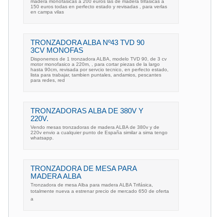
madera monofasicas a 200 euros las de madera trifasicas a
150 euros todas en perfecto estado y revisadas , para verlas
en campa vilas
TRONZADORA ALBA Nº43 TVD 90
3CV MONOFAS
Disponemos de 1 tronzadora ALBA, modelo TVD 90, de 3 cv
motor monofasico a 220m, , para cortar piezas de la largo
hasta 90cm, revisada por servcio tecnico, en perfecto estado,
lista para trabajar, tambien puntales, andamios, pescantes
para redes, red
TRONZADORAS ALBA DE 380V Y
220V.
Vendo mesas tronzadoras de madera ALBA de 380v y de
220v envio a cualquier punto de España similar a sima tengo
whatsapp.
TRONZADORA DE MESA PARA
MADERA ALBA
Tronzadora de mesa Alba para madera ALBA Trifásica,
totalmente nueva a estrenar precio de mercado 650 de oferta
a