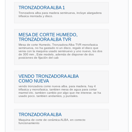
TRONZADORA ALBA 1
Tronzadora alba para madera seminueva, incluye alargadera
trifasica montada y disco.
MESA DE CORTE HUMEDO,
TRONZADORA ALBA TVR
Mesa de corte Humedo, Tronzadora Alba TVR monofasica
seminueva, no ha gastado ni un disco, regalo el disco que
venia con la maquina usado seminuevo y uno nuevo, los dos
de 300 mm , Este modelo, además de disponer de dos
posiciones de fijación del cab
VENDO TRONZADORA ALBA
COMO NUEVA
vendo tronzadora como nueva alba. para madera. hay 4
trifasica y monofasica. tambien mesa de agua para cortar
marmol etc. tambien cambio por algo que me interese. se ha
usado poco. tambien andamios, y puntales.
TRONZADORA ALBA
Maquina de corte de cerámica ALBA, en correcto
funcionamiento