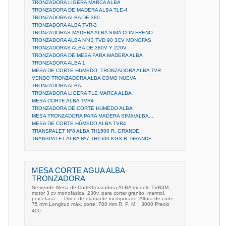
TRONZADORA LIGERA MARCA ALBA
TRONZADORA DE MADERA ALBA TLE-4
TRONZADORA ALBA DE 380.
TRONZADORA ALBA TVR-3
TRONZADORAS MADERA ALBA SIMA CON FRENO
TRONZADORA ALBA Nº43 TVD 90 3CV MONOFAS
TRONZADORAS ALBA DE 380V Y 220V.
TRONZADORA DE MESA PARA MADERA ALBA
TRONZADORA ALBA 1
MESA DE CORTE HUMEDO, TRONZADORA ALBA TVR
VENDO TRONZADORA ALBA COMO NUEVA
TRONZADORA ALBA
TRONZADORA LIGERA TLE MARCA ALBA
MESA CORTE ALBA TVR4
TRONZADORA DE CORTE HUMEDO ALBA
MESA TRONZADORA PARA MADERA SIMA/ALBA. .
MESA DE CORTE HÚMEDO ALBA TVR4
TRANSPALET Nº8 ALBA TH1500 R. GRANDE
TRANSPALET ALBA Nº7 TH1500 KGS R. GRANDE
MESA CORTE AGUA ALBA
TRONZADORA
Se vende Mesa de Corte/tronzadora ALBA modelo TVR3M,
motor 3 cv monofàsica, 230v, para cortar granito, marmol,
porcelana. . . Disco de diamante incorporado. Altura de corte:
75 mm Longitud máx. corte: 700 mm R. P. M. : 3000 Precio
400