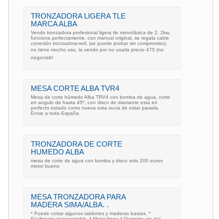
TRONZADORA LIGERA TLE
MARCA ALBA
Vendo tronzadora profesional ligera tle monofásica de 2, 2kw,
funciona perfectamente, con manual original, se regala cable
conexión tronzadora-red; (se puede probar sin compromiso),
no tiene mucho uso, la vendo por no usarla precio 475 (no
negociabl
MESA CORTE ALBA TVR4
Mesa de corte húmedo Alba TRV4 con bomba de agua, corte
en angulo de hasta 45º, con disco de diamante esta en
perfecto estado como nueva esta sucia de estar parada.
Envio a toda España.
TRONZADORA DE CORTE
HUMEDO ALBA
mesa de corte de agua con bomba y disco solo 200 euros
motor bueno
MESA TRONZADORA PARA
MADERA SIMA/ALBA. .
* Puede cortar algunos tablones y maderas bastas. *
Fácilmente transportable. * Motor freno * Diametro eje del