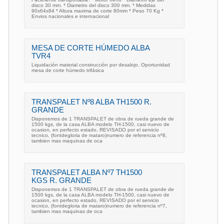
disco 30 mm. * Diametro del disco 300 mm. * Medidas
90x64x84 * Altura maxima de corte 80mm * Peso 70 Kg *
Envios nacionales e internacional
MESA DE CORTE HÚMEDO ALBA
TVR4
Liquidación material construcción por desalojo. Oportunidad
mesa de corte húmedo trifásica
TRANSPALET Nº8 ALBA TH1500 R.
GRANDE
Disponemos de 1 TRANSPALET de obra de rueda grande de
1500 kgs, de la casa ALBA modelo TH-1500, casi nuevo de
ocasion, en perfecto estado, REVISADO por el servicio
tecnico, (fontdegloria de mataro)numero de referencia nº8,
tambien mas maquinas de oca
TRANSPALET ALBA Nº7 TH1500
KGS R. GRANDE
Disponemos de 1 TRANSPALET de obra de rueda grande de
1500 kgs, de la casa ALBA modelo TH-1500, casi nuevo de
ocasion, en perfecto estado, REVISADO por el servicio
tecnico, (fontdegloria de mataro)numero de referencia nº7,
tambien mas maquinas de oca