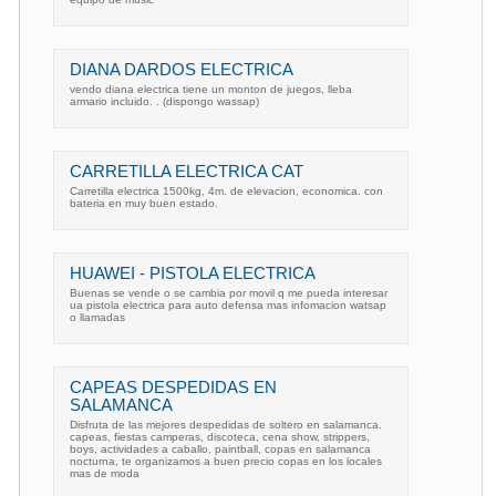
DIANA DARDOS ELECTRICA
vendo diana electrica tiene un monton de juegos, lleba
armario incluido. . (dispongo wassap)
CARRETILLA ELECTRICA CAT
Carretilla electrica 1500kg, 4m. de elevacion, economica. con
bateria en muy buen estado.
HUAWEI - PISTOLA ELECTRICA
Buenas se vende o se cambia por movil q me pueda interesar
ua pistola electrica para auto defensa mas infomacion watsap
o llamadas
CAPEAS DESPEDIDAS EN
SALAMANCA
Disfruta de las mejores despedidas de soltero en salamanca.
capeas, fiestas camperas, discoteca, cena show, strippers,
boys, actividades a caballo, paintball, copas en salamanca
nocturna, te organizamos a buen precio copas en los locales
mas de moda