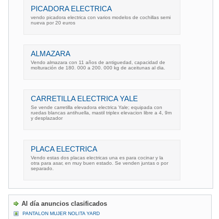
PICADORA ELECTRICA
vendo picadora electrica con varios modelos de cochillas semi
nueva por 20 euros
ALMAZARA
Vendo almazara con 11 años de antiguedad, capacidad de
molturación de 180. 000 a 200. 000 kg de aceitunas al dia.
CARRETILLA ELECTRICA YALE
Se vende carretilla elevadora electrica Yale; equipada con
ruedas blancas antihuella, mastil triplex elevacion libre a 4, 9m
y desplazador
PLACA ELECTRICA
Vendo estas dos placas electricas una es para cocinar y la
otra para asar, en muy buen estado. Se venden juntas o por
separado.
Al día anuncios clasificados
PANTALON MUJER NOLITA YARD