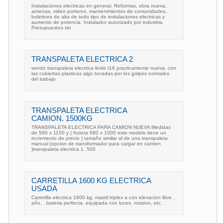
Instalaciones electricas en general. Reformas, obra nueva,
antenas, video porteros, mantenimientos de comunidades,
boletines de alta de todo tipo de instalaciones electricas y
aumento de potencia. Instalador autorizado por industria.
Presupuestos sin
TRANSPALETA ELECTRICA 2
vendo transpaleta electrica linde t16 practicamente nueva, con
las cubiertas plasticas algo tocadas por los golpes normales
del trabajo
TRANSPALETA ELECTRICA
CAMION. 1500KG
TRANSPALETA ELECTRICA PARA CAMION NUEVA Medidas
de 560 x 1150 y ( frutera 680 x 1000 este modelo tiene un
incremento de precio ) tamaño similar al de una transpaleta
manual (opcion de transformador para cargar en camion
)transpaleta electrica 1. 500
CARRETILLA 1600 KG ELECTRICA
USADA
Carretilla electrica 1600 kg, mastil triplex a con elevacion libre ,
año, , bateria perfecta, equipada con luces, rotativo, etc. .