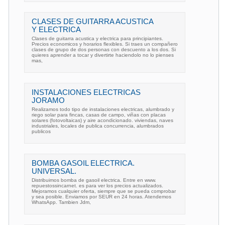
CLASES DE GUITARRA ACUSTICA
Y ELECTRICA
Clases de guitarra acustica y electrica para principiantes.
Precios economicos y horarios flexibles. Si traes un compañero
clases de grupo de dos personas con descuento a los dos. Si
quieres aprender a tocar y divertirte haciendolo no lo pienses
mas,
INSTALACIONES ELECTRICAS
JORAMO
Realizamos todo tipo de instalaciones electricas, alumbrado y
riego solar para fincas, casas de campo, viñas con placas
solares (fotovoltaicas) y aire acondicionado. viviendas, naves
industriales, locales de publica concurrencia, alumbrados
publicos
BOMBA GASOIL ELECTRICA.
UNIVERSAL.
Distribuimos bomba de gasoil electrica. Entre en www.
repuestossincarnet. es para ver los precios actualizados.
Mejoramos cualquier oferta, siempre que se pueda comprobar
y sea posible. Enviamos por SEUR en 24 horas. Atendemos
WhatsApp. Tambien Jdm,