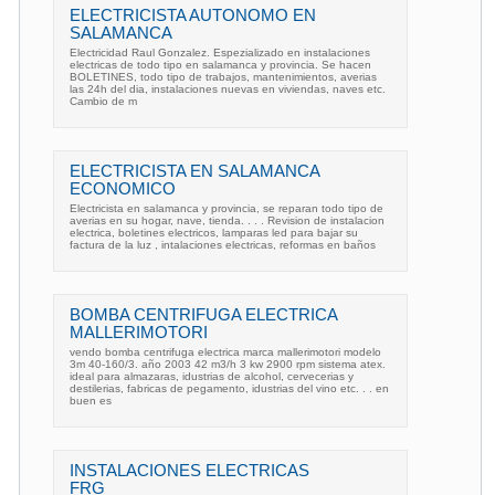
ELECTRICISTA AUTONOMO EN
SALAMANCA
Electricidad Raul Gonzalez. Espezializado en instalaciones
electricas de todo tipo en salamanca y provincia. Se hacen
BOLETINES, todo tipo de trabajos, mantenimientos, averias
las 24h del dia, instalaciones nuevas en viviendas, naves etc.
Cambio de m
ELECTRICISTA EN SALAMANCA
ECONOMICO
Electricista en salamanca y provincia, se reparan todo tipo de
averias en su hogar, nave, tienda. . . . Revision de instalacion
electrica, boletines electricos, lamparas led para bajar su
factura de la luz , intalaciones electricas, reformas en baños
BOMBA CENTRIFUGA ELECTRICA
MALLERIMOTORI
vendo bomba centrifuga electrica marca mallerimotori modelo
3m 40-160/3. año 2003 42 m3/h 3 kw 2900 rpm sistema atex.
ideal para almazaras, idustrias de alcohol, cervecerias y
destilerias, fabricas de pegamento, idustrias del vino etc. . . en
buen es
INSTALACIONES ELECTRICAS
FRG