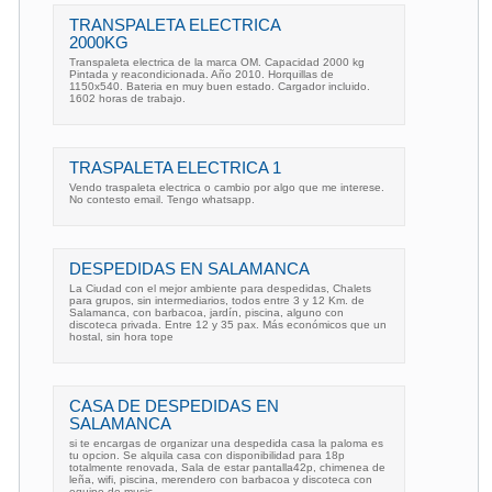
TRANSPALETA ELECTRICA
2000KG
Transpaleta electrica de la marca OM. Capacidad 2000 kg
Pintada y reacondicionada. Año 2010. Horquillas de
1150x540. Bateria en muy buen estado. Cargador incluido.
1602 horas de trabajo.
TRASPALETA ELECTRICA 1
Vendo traspaleta electrica o cambio por algo que me interese.
No contesto email. Tengo whatsapp.
DESPEDIDAS EN SALAMANCA
La Ciudad con el mejor ambiente para despedidas, Chalets
para grupos, sin intermediarios, todos entre 3 y 12 Km. de
Salamanca, con barbacoa, jardín, piscina, alguno con
discoteca privada. Entre 12 y 35 pax. Más económicos que un
hostal, sin hora tope
CASA DE DESPEDIDAS EN
SALAMANCA
si te encargas de organizar una despedida casa la paloma es
tu opcion. Se alquila casa con disponibilidad para 18p
totalmente renovada, Sala de estar pantalla42p, chimenea de
leña, wifi, piscina, merendero con barbacoa y discoteca con
equipo de music