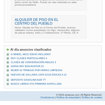
pleno centro de Hellín. Puede ver más viviendas en www.
promocionesdelene
ALQUILER DE PISO EN EL
CENTRO DEL PUEBLO
Horno. Alquiler de Piso en el Centro del Pueblo, buenas
calidades cocina amueblada con frigo, microondas, dispone
de placas solares, baño y 3 habitaciones. 1ª Planta. CE: A
Al día anuncios clasificados
G WHEEL 49CC! ENVIO INCLUIDO!!
DOY CLASES PARTICULARES 4
CLASES DE CONVERSACIÓN INGLES 3
GAFAS RAY BAN AVIATOR 22
MUJER 43 TRABAJO POR HORAS LIMPIEZAS
HUEVOS DE GALLINAS 100% ECOLÓGICAS A 12
DEPOSITO GASOLINA AUDI TT
BUSCO LIBROS 5TO PRIMARIA SANTILLANA
© 2026 armanax.com. All Rights Reserved.
Contáctenos
|
Política de privacidad
|
Política de cookies