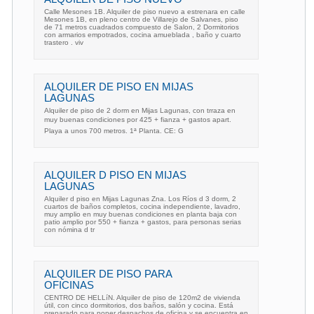
Calle Mesones 1B. Alquiler de piso nuevo a estrenara en calle
Mesones 1B, en pleno centro de Villarejo de Salvanes, piso
de 71 metros cuadrados compuesto de Salon, 2 Dormitorios
con armarios empotrados, cocina amueblada , baño y cuarto
trastero . viv
ALQUILER DE PISO EN MIJAS
LAGUNAS
Alquiler de piso de 2 dorm en Mijas Lagunas, con trraza en
muy buenas condiciones por 425 + fianza + gastos apart.
Playa a unos 700 metros. 1ª Planta. CE: G
ALQUILER D PISO EN MIJAS
LAGUNAS
Alquiler d piso en Mijas Lagunas Zna. Los Ríos d 3 dorm, 2
cuartos de baños completos, cocina independiente, lavadro,
muy amplio en muy buenas condiciones en planta baja con
patio amplio por 550 + fianza + gastos, para personas serias
con nómina d tr
ALQUILER DE PISO PARA
OFICINAS
CENTRO DE HELLíN. Alquiler de piso de 120m2 de vivienda
útil, con cinco dormitorios, dos baños, salón y cocina. Está
preparado para poner despachos de oficina y se encuentra en