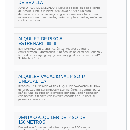
DE SEVILLA
JUNTO PZA. EL SALVADOR. Alquiler de piso en pleno centro
de Sevilla, junto a la plaza del Salvador, tiene un gran
dormitorio con dos camas y un gran ropero empotrado, otro
ropero empotrado en pasillo, baño con placa ducha, salón con
cocina americana,
ALQUILER DE PISO A
ESTRENAR!!!!!!!!!!!!
EXPLANADA DE LA ESTACIóN 15. Alquiler de piso a
estrenar!!!con 3 dormitorios, 2 baños, salón-comedor, terraza y
tendedero. incluye garaje y trastero y gastos de comunidad!!!!.
3ª Planta. CE: G
ALQUILER VACACIONAL PISO 1ª
LÍNEA, ALTEA
PISO EN 1ª LíNEA DE ALTEA ALQUILER VACACIONAL Piso
de unos 120 m2 construidos y 110 m2 útiles. 3 dormitorios, 2
baños (uno en suite en dormitorio principal), salón-comedor
con acceso a terraza con excelentes vistas de 1ª línea al
paseo y al mar, coci
VENTA O ALQUILER DE PISO DE
160 METROS
Empedrada 3. venta o alquiler de piso de 160 metros