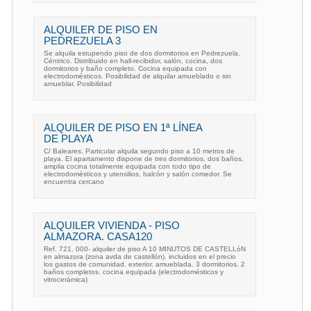
ALQUILER DE PISO EN
PEDREZUELA 3
Se alquila estupendo piso de dos dormitorios en Pedrezuela.
Céntrico. Distribuido en hall-recibidor, salón, cocina, dos
dormitorios y baño completo. Cocina equipada con
electrodomésticos. Posibilidad de alquilar amueblado o sin
amueblar. Posibilidad
ALQUILER DE PISO EN 1ª LÍNEA
DE PLAYA
C/ Baleares. Particular alquila segundo piso a 10 metros de
playa. El apartamento dispone de tres dormitorios, dos baños,
amplia cocina totalmente equipada con todo tipo de
electrodomésticos y utensilios, balcón y salón comedor. Se
encuentra cercano
ALQUILER VIVIENDA - PISO
ALMAZORA. CASA120
Ref. 721. 000- alquiler de piso A 10 MINUTOS DE CASTELLóN
en almazora (zona avda de castellón). incluidos en el precio
los gastos de comunidad. exterior. amueblada. 3 dormitorios. 2
baños completos. cocina equipada (electrodomésticos y
vitrocerámica)