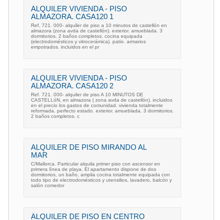
ALQUILER VIVIENDA - PISO
ALMAZORA. CASA120 1
Ref. 721. 000- alquiler de piso a 10 minutos de castellón en
almazora (zona avda de castellón). exterior. amueblada. 3
dormitorios. 2 baños completos. cocina equipada
(electrodomésticos y vitrocerámica). patio. armarios
empotrados. incluidos en el pr
ALQUILER VIVIENDA - PISO
ALMAZORA. CASA120 2
Ref. 721. 000- alquiler de piso A 10 MINUTOS DE
CASTELLóN, en almazora ( zona avda de castellón). incluidos
en el precio los gastos de comunidad. vivienda totalmente
reformada. perfecto estado. exterior. amueblada. 3 dormitorios.
2 baños completos. c
ALQUILER DE PISO MIRANDO AL
MAR
C/Mallorca. Particular alquila primer piso con ascensor en
primera línea de playa. El apartamento dispone de dos
dormitorios, un baño, amplia cocina totalmente equipada con
todo tipo de electrodomésticos y utensilios, lavadero, balcón y
salón comedor
ALQUILER DE PISO EN CENTRO