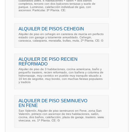
cuadrados útiles. 4 habitaciones + salón + dos baños
completos, tercero con dos balcones terrazas y suelo de
parque. Luminoso, calefacción individual de gas, con
ascensor. Particular. 3ª Planta. CE:
ALQUILER DE PISOS CEHEGIN
Alquiler de piso en cehegin en carretera de murcia en perfecto
estado con garage y totamente amueblado. Cehegin,
caravaca, calasparra, moratalla, bullas, mula. 2ª Planta. CE: G
ALQUILER DE PISO RECIEN
REFORMADO
Alquiler de piso de 3 habitaciones, cocina americana, baño y
pequeño trastero, recien reformado, con bañera y columna de
hidromasaje, muy centrico en pueblo muy tranquilo situado a
10 km de segorbe, muy bonito, con muchas fiestas populares
y tradicio
ALQUILER DE PISO SEMINUEVO
EN FENE
San Valentín. Alquiler de piso seminuevo en Fene, zona San
Valentín, primero con ascensor de tres habitaciones, salón,
cocina, dos baños, calefacción, plaza de garaje, trastero. www.
vivecasa. es. 1ª Planta. CE: G