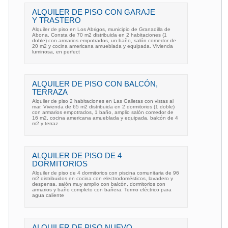
ALQUILER DE PISO CON GARAJE
Y TRASTERO
Alquiler de piso en Los Abrigos, municipio de Granadilla de
Abona. Consta de 70 m2 distribuida en 2 habitaciones (1
doble) con armarios empotrados, un baño, salón comedor de
20 m2 y cocina americana amueblada y equipada. Vivienda
luminosa, en perfect
ALQUILER DE PISO CON BALCÓN,
TERRAZA
Alquiler de piso 2 habitaciones en Las Galletas con vistas al
mar. Vivienda de 65 m2 distribuida en 2 dormitorios (1 doble)
con armarios empotrados, 1 baño, amplio salón comedor de
16 m2, cocina americana amueblada y equipada, balcón de 4
m2 y terraz
ALQUILER DE PISO DE 4
DORMITORIOS
Alquiler de piso de 4 dormitorios con piscina comunitaria de 96
m2 distribuidos en cocina con electrodomésticos, lavadero y
despensa, salón muy amplio con balcón, dormitorios con
armarios y baño completo con bañera. Termo eléctrico para
agua caliente
ALQUILER DE PISO NUEVO