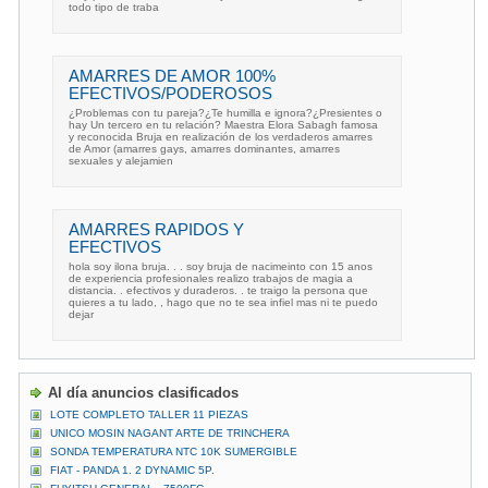
todo tipo de traba
AMARRES DE AMOR 100%
EFECTIVOS/PODEROSOS
¿Problemas con tu pareja?¿Te humilla e ignora?¿Presientes o
hay Un tercero en tu relación? Maestra Elora Sabagh famosa
y reconocida Bruja en realización de los verdaderos amarres
de Amor (amarres gays, amarres dominantes, amarres
sexuales y alejamien
AMARRES RAPIDOS Y
EFECTIVOS
hola soy ilona bruja. . . soy bruja de nacimeinto con 15 anos
de experiencia profesionales realizo trabajos de magia a
distancia. . efectivos y duraderos. . te traigo la persona que
quieres a tu lado, , hago que no te sea infiel mas ni te puedo
dejar
Al día anuncios clasificados
LOTE COMPLETO TALLER 11 PIEZAS
UNICO MOSIN NAGANT ARTE DE TRINCHERA
SONDA TEMPERATURA NTC 10K SUMERGIBLE
FIAT - PANDA 1. 2 DYNAMIC 5P.