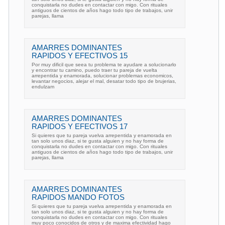
conquistarla no dudes en contactar con migo. Con rituales
antiguos de cientos de años hago todo tipo de trabajos, unir
parejas, llama
AMARRES DOMINANTES
RAPIDOS Y EFECTIVOS 15
Por muy dificil que seea tu problema te ayudare a solucionarlo
y encontrar tu camino, puedo traer tu pareja de vuelta
arrepentida y enamorada, solucionar problemas economicos,
levantar negocios, alejar el mal, desatar todo tipo de brujerias,
endulzam
AMARRES DOMINANTES
RAPIDOS Y EFECTIVOS 17
Si quieres que tu pareja vuelva arrepentida y enamorada en
tan solo unos diaz, si te gusta alguien y no hay forma de
conquistarla no dudes en contactar con migo. Con rituales
antiguos de cientos de años hago todo tipo de trabajos, unir
parejas, llama
AMARRES DOMINANTES
RAPIDOS MANDO FOTOS
Si quieres que tu pareja vuelva arrepentida y enamorada en
tan solo unos diaz, si te gusta alguien y no hay forma de
conquistarla no dudes en contactar con migo. Con rituales
muy poco conocidos de otros y de maxima efectividad hago