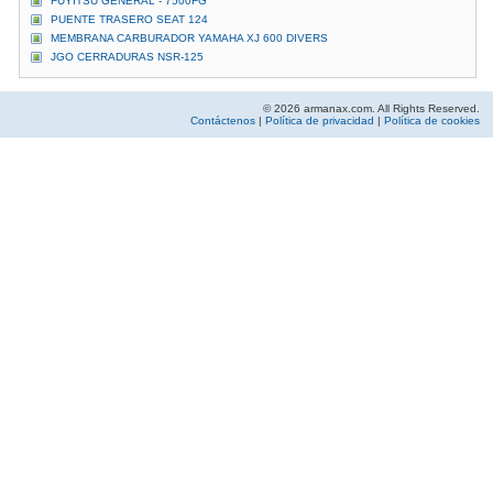
FUYITSU GENERAL - 7500FG
PUENTE TRASERO SEAT 124
MEMBRANA CARBURADOR YAMAHA XJ 600 DIVERS
JGO CERRADURAS NSR-125
© 2026 armanax.com. All Rights Reserved.
Contáctenos
|
Política de privacidad
|
Política de cookies