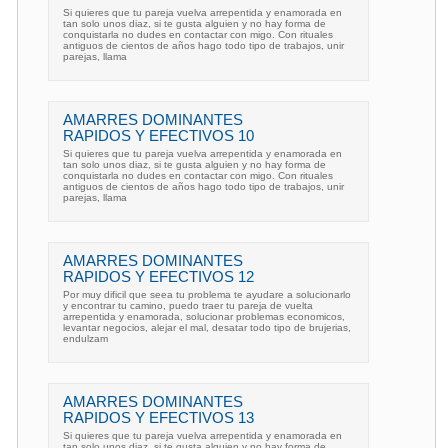
Si quieres que tu pareja vuelva arrepentida y enamorada en
tan solo unos diaz, si te gusta alguien y no hay forma de
conquistarla no dudes en contactar con migo. Con rituales
antiguos de cientos de años hago todo tipo de trabajos, unir
parejas, llama
AMARRES DOMINANTES
RAPIDOS Y EFECTIVOS 10
Si quieres que tu pareja vuelva arrepentida y enamorada en
tan solo unos diaz, si te gusta alguien y no hay forma de
conquistarla no dudes en contactar con migo. Con rituales
antiguos de cientos de años hago todo tipo de trabajos, unir
parejas, llama
AMARRES DOMINANTES
RAPIDOS Y EFECTIVOS 12
Por muy dificil que seea tu problema te ayudare a solucionarlo
y encontrar tu camino, puedo traer tu pareja de vuelta
arrepentida y enamorada, solucionar problemas economicos,
levantar negocios, alejar el mal, desatar todo tipo de brujerias,
endulzam
AMARRES DOMINANTES
RAPIDOS Y EFECTIVOS 13
Si quieres que tu pareja vuelva arrepentida y enamorada en
tan solo unos diaz, si te gusta alguien y no hay forma de