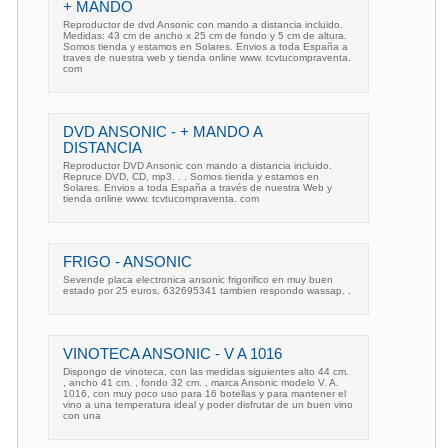
+ MANDO
Reproductor de dvd Ansonic con mando a distancia incluido.
Medidas: 43 cm de ancho x 25 cm de fondo y 5 cm de altura.
Somos tienda y estamos en Solares. Envios a toda España a
traves de nuestra web y tienda online www. tcvtucompraventa.
com
DVD ANSONIC - + MANDO A
DISTANCIA
Reproductor DVD Ansonic con mando a distancia incluido.
Repruce DVD, CD, mp3. . . Somos tienda y estamos en
Solares. Envios a toda España a través de nuestra Web y
tienda online www. tcvtucompraventa. com
FRIGO - ANSONIC
Sevende placa electronica ansonic frigorifico en muy buen
estado por 25 euros, 632695341 tambien respondo wassap. .
VINOTECA ANSONIC - V A 1016
Dispongo de vinoteca, con las medidas siguientes alto 44 cm.
, ancho 41 cm. , fondo 32 cm. , marca Ansonic modelo V. A.
1016, con muy poco uso para 16 botellas y para mantener el
vino a una temperatura ideal y poder disfrutar de un buen vino
con una