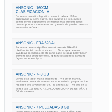
ANSONIC - 160CM
CLASIFICACION -A
Se vende macnifico frigorifico. ansonic. altura. 160cm.
clasificacion a. semi. nuevo. con garantia de tres. meses .
somos tienda disponemos de muchos mas articulos todos
nuestro pr oductos revisados con garantia de prueba . estmos
en nuestra señora d
ANSONIC - FRA 628 A++
Se vende nevera frigorífico ansonic modelo FRA-628
clasificación A++ no-frost etc etc . . . Se acepta neveras
lavadoras secadoras etc etc como parte de pago balay bosch
siemens teka obergozo fujitsu lg zanussi aeg beko samsung
fagor cata edesa lynx c
ANSONIC - 7- 8 GB
Vendo esta tablet marca ansonic de 7 y 8 gb en blanco,
totalmente nueva sin estrenar en su envoltorio, ya que me han
regalado dos la vendo por 95. - te ahorras 20. -  ya que en la
tienda vale 115 ENVIO A CUALQUIER LUGAR DE ESPAñA. 8
GB de memoria
ANSONIC - 7 PULGADAS 8 GB
Vendo tablet Ansonic de 7 pulgadas. Tiene 3 años, pero