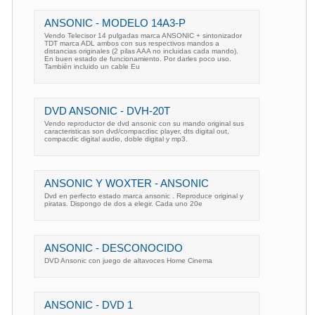
ANSONIC - MODELO 14A3-P
Vendo Telecisor 14 pulgadas marca ANSONIC + sintonizador
TDT marca ADL ambos con sus respectivos mandos a
distancias originales (2 pilas AAA no incluidas cada mando).
En buen estado de funcionamiento. Por darles poco uso.
También incluido un cable Eu
DVD ANSONIC - DVH-20T
Vendo reproductor de dvd ansonic con su mando original sus
caracteristicas son dvd/compacdisc player, dts digital out,
compacdic digital audio, doble digital y mp3.
ANSONIC Y WOXTER - ANSONIC
Dvd en perfecto estado marca ansonic . Reproduce original y
piratas. Dispongo de dos a elegir. Cada uno 20e
ANSONIC - DESCONOCIDO
DVD Ansonic con juego de altavoces Home Cinema
ANSONIC - DVD 1