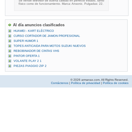
Se vende televisor de buena calidad en perfecto estado, tanto
físico como de funcionamiento. Marca: Ansonic. Pulgadas: 22.
Al día anuncios clasificados
HUAWEI - KART ELÉCTRICO
CURSO CORTADOR DE JAMON PROFESIONAL
SUPER HUMOR 1
TOPES ANTICAIDA PARA MOTOS SUZUKI NUEVOS
REBOBINADOR DE CINTAS VHS
PINTOR OFERTA 1
VOLANTE PLAY 2 1
PIEZAS PIAGGIO ZIP 2
© 2026 armanax.com. All Rights Reserved.
Contáctenos
|
Política de privacidad
|
Política de cookies