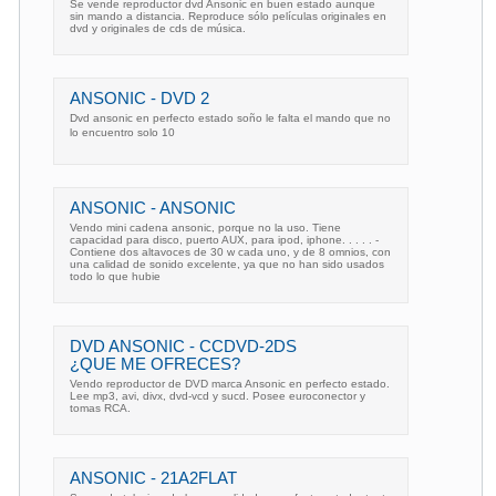
Se vende reproductor dvd Ansonic en buen estado aunque
sin mando a distancia. Reproduce sólo películas originales en
dvd y originales de cds de música.
ANSONIC - DVD 2
Dvd ansonic en perfecto estado soño le falta el mando que no
lo encuentro solo 10
ANSONIC - ANSONIC
Vendo mini cadena ansonic, porque no la uso. Tiene
capacidad para disco, puerto AUX, para ipod, iphone. . . . . -
Contiene dos altavoces de 30 w cada uno, y de 8 omnios, con
una calidad de sonido excelente, ya que no han sido usados
todo lo que hubie
DVD ANSONIC - CCDVD-2DS
¿QUE ME OFRECES?
Vendo reproductor de DVD marca Ansonic en perfecto estado.
Lee mp3, avi, divx, dvd-vcd y sucd. Posee euroconector y
tomas RCA.
ANSONIC - 21A2FLAT