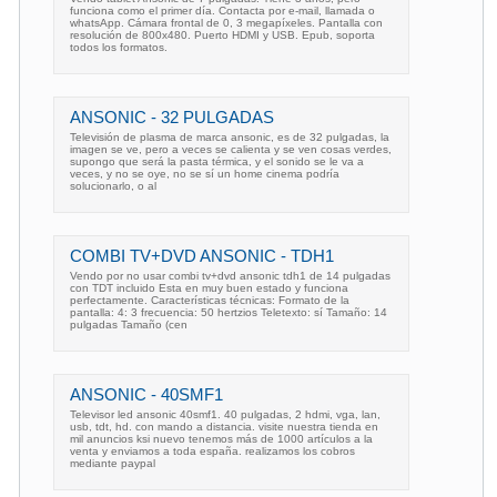
funciona como el primer día. Contacta por e-mail, llamada o
whatsApp. Cámara frontal de 0, 3 megapíxeles. Pantalla con
resolución de 800x480. Puerto HDMI y USB. Epub, soporta
todos los formatos.
ANSONIC - 32 PULGADAS
Televisión de plasma de marca ansonic, es de 32 pulgadas, la
imagen se ve, pero a veces se calienta y se ven cosas verdes,
supongo que será la pasta térmica, y el sonido se le va a
veces, y no se oye, no se sí un home cinema podría
solucionarlo, o al
COMBI TV+DVD ANSONIC - TDH1
Vendo por no usar combi tv+dvd ansonic tdh1 de 14 pulgadas
con TDT incluido Esta en muy buen estado y funciona
perfectamente. Características técnicas: Formato de la
pantalla: 4: 3 frecuencia: 50 hertzios Teletexto: sí Tamaño: 14
pulgadas Tamaño (cen
ANSONIC - 40SMF1
Televisor led ansonic 40smf1. 40 pulgadas, 2 hdmi, vga, lan,
usb, tdt, hd. con mando a distancia. visite nuestra tienda en
mil anuncios ksi nuevo tenemos más de 1000 artículos a la
venta y enviamos a toda españa. realizamos los cobros
mediante paypal