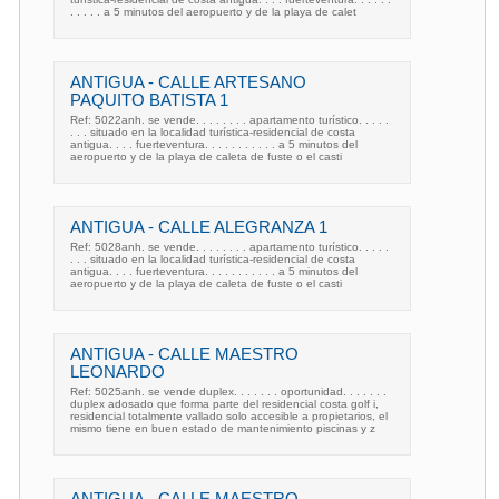
. . . . . a 5 minutos del aeropuerto y de la playa de calet
ANTIGUA - CALLE ARTESANO
PAQUITO BATISTA 1
Ref: 5022anh. se vende. . . . . . . . apartamento turístico. . . . .
. . . situado en la localidad turística-residencial de costa
antigua. . . . fuerteventura. . . . . . . . . . . a 5 minutos del
aeropuerto y de la playa de caleta de fuste o el casti
ANTIGUA - CALLE ALEGRANZA 1
Ref: 5028anh. se vende. . . . . . . . apartamento turístico. . . . .
. . . situado en la localidad turística-residencial de costa
antigua. . . . fuerteventura. . . . . . . . . . . a 5 minutos del
aeropuerto y de la playa de caleta de fuste o el casti
ANTIGUA - CALLE MAESTRO
LEONARDO
Ref: 5025anh. se vende duplex. . . . . . . oportunidad. . . . . . .
duplex adosado que forma parte del residencial costa golf i,
residencial totalmente vallado solo accesible a propietarios, el
mismo tiene en buen estado de mantenimiento piscinas y z
ANTIGUA - CALLE MAESTRO