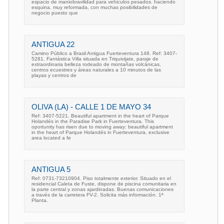
espacio de maniobravilidad para vehiculos pesados. haciendo
esquina. muy reformada, con muchas posibilidades de
negocio puesto que
ANTIGUA 22
Camino Público a Brasil Antigua Fuerteventura 148. Ref: 3407-
5281. Fantástica Villa situada en Triquivijate, paraje de
extraordinaria belleza rodeado de montañas volcánicas,
centros ecuestres y áreas naturales a 10 minutos de las
playas y centros de
OLIVA (LA) - CALLE 1 DE MAYO 34
Ref: 3407-5221. Beautiful apartment in the heart of Parque
Holandés in the Paradise Park in Fuerteventura. This
oportunity has risen due to moving away: beautiful apartment
in the heart of Parque Holandés in Fuerteventura, exclusive
area located a fe
ANTIGUA 5
Ref: 0731-73210904. Piso totalmente exterior. Situado en el
residencial Caleta de Fuste, dispone de piscina comunitaria en
la parte central y zonas ajardinadas. Buenas comunicaciones
a través de la carretera FV-2. Solicita más información. 1ª
Planta.