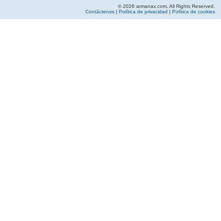
© 2026 armanax.com. All Rights Reserved.
Contáctenos
|
Política de privacidad
|
Política de cookies