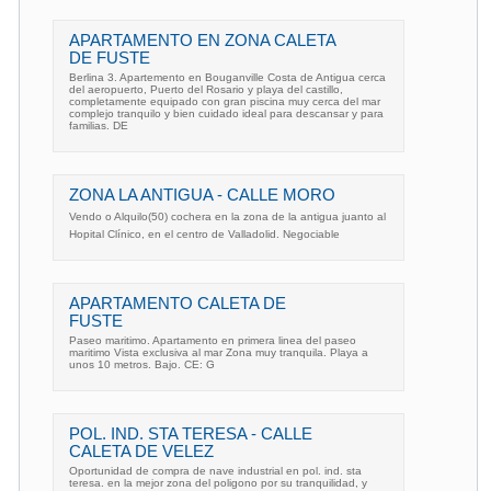
APARTAMENTO EN ZONA CALETA
DE FUSTE
Berlina 3. Apartemento en Bouganville Costa de Antigua cerca
del aeropuerto, Puerto del Rosario y playa del castillo,
completamente equipado con gran piscina muy cerca del mar
complejo tranquilo y bien cuidado ideal para descansar y para
familias. DE
ZONA LA ANTIGUA - CALLE MORO
Vendo o Alquilo(50) cochera en la zona de la antigua juanto al
Hopital Clínico, en el centro de Valladolid. Negociable
APARTAMENTO CALETA DE
FUSTE
Paseo maritimo. Apartamento en primera linea del paseo
maritimo Vista exclusiva al mar Zona muy tranquila. Playa a
unos 10 metros. Bajo. CE: G
POL. IND. STA TERESA - CALLE
CALETA DE VELEZ
Oportunidad de compra de nave industrial en pol. ind. sta
teresa. en la mejor zona del poligono por su tranquilidad, y