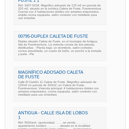
FUSTE 1 1
Ref: 3407-5229. Magnifico adosado de 125 m2 en parcela de
320 m2, situado en la turística Caleta de Fuste, Fuerteventura.
Cuenta con 4 habitaciones dobles con armarios empotrados,
amplia cocina equipada, salón comedor con mobiliario para
uso inmediat
00795-DUPLEX CALETA DE FUSTE
Dúplex situado Caleta de Fuste, en el municipio de Antigua,
Isla de Fuerteventura. La vivienda consta de dos plantas,
distribuidas: - Planta baja: un dormitorio, salón-comedor,
cocina amueblada, un cuarto de baño, un porche a la entrada
y patio. -Pla
MAGNÍFICO ADOSADO CALETA
DE FUSTE
Calle El Cardón 11 Caleta de Fuste. Magnifico adosado de
125m2 en parcela de 320m2, en Caleta de Fuste,
Fuerteventura. Vivienda principal: 4 habitaciones dobles con
armarios empotrados, cocina equipada, salón comedor con
mobiliario para uso inmediato
ANTIGUA - CALLE ISLA DE LOBOS
1
Ref: 5020anh. oportunidad. . . . . se vende. . . . . . . .
apartamento turístico. . . . . . . . situado en la localidad
turística-residencial de costa antigua. . . . fuerteventura. . . . . .