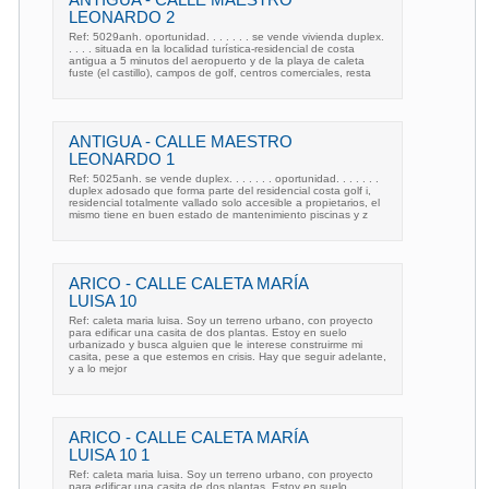
LEONARDO 2
Ref: 5029anh. oportunidad. . . . . . . se vende vivienda duplex.
. . . . situada en la localidad turística-residencial de costa
antigua a 5 minutos del aeropuerto y de la playa de caleta
fuste (el castillo), campos de golf, centros comerciales, resta
ANTIGUA - CALLE MAESTRO
LEONARDO 1
Ref: 5025anh. se vende duplex. . . . . . . oportunidad. . . . . . .
duplex adosado que forma parte del residencial costa golf i,
residencial totalmente vallado solo accesible a propietarios, el
mismo tiene en buen estado de mantenimiento piscinas y z
ARICO - CALLE CALETA MARÍA
LUISA 10
Ref: caleta maria luisa. Soy un terreno urbano, con proyecto
para edificar una casita de dos plantas. Estoy en suelo
urbanizado y busca alguien que le interese construirme mi
casita, pese a que estemos en crisis. Hay que seguir adelante,
y a lo mejor
ARICO - CALLE CALETA MARÍA
LUISA 10 1
Ref: caleta maria luisa. Soy un terreno urbano, con proyecto
para edificar una casita de dos plantas. Estoy en suelo