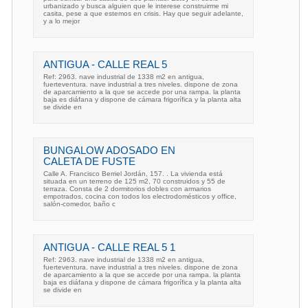
urbanizado y busca alguien que le interese construirme mi
casita, pese a que estemos en crisis. Hay que seguir adelante,
y a lo mejor
ANTIGUA - CALLE REAL 5
Ref: 2963. nave industrial de 1338 m2 en antigua,
fuerteventura. nave industrial a tres niveles. dispone de zona
de aparcamiento a la que se accede por una rampa. la planta
baja es diáfana y dispone de cámara frigorífica y la planta alta
se divide en
BUNGALOW ADOSADO EN
CALETA DE FUSTE
Calle A. Francisco Berriel Jordán, 157. . La vivienda está
situada en un terreno de 125 m2, 70 construidos y 55 de
terraza. Consta de 2 dormitorios dobles con armarios
empotrados, cocina con todos los electrodomésticos y office,
salón-comedor, baño c
ANTIGUA - CALLE REAL 5 1
Ref: 2963. nave industrial de 1338 m2 en antigua,
fuerteventura. nave industrial a tres niveles. dispone de zona
de aparcamiento a la que se accede por una rampa. la planta
baja es diáfana y dispone de cámara frigorífica y la planta alta
se divide en