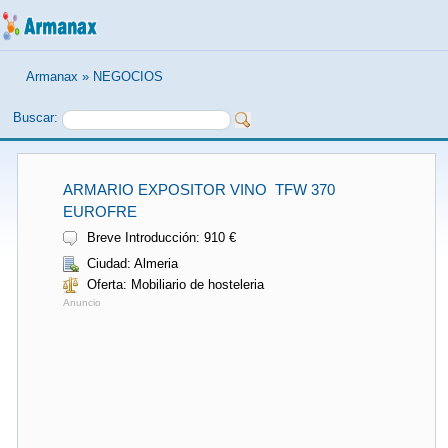
Armanax
»
NEGOCIOS
Buscar:
ARMARIO EXPOSITOR VINO  TFW 370
EUROFRE
Breve Introducción: 910 €
Ciudad: Almeria
Oferta: Mobiliario de hosteleria
Anuncio