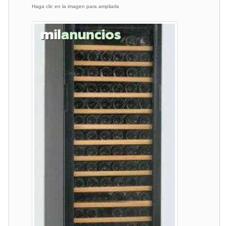
Haga clic en la imagen para ampliarla