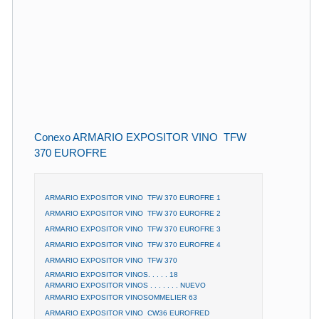
Conexo ARMARIO EXPOSITOR VINO  TFW
370 EUROFRE
ARMARIO EXPOSITOR VINO  TFW 370 EUROFRE 1
ARMARIO EXPOSITOR VINO  TFW 370 EUROFRE 2
ARMARIO EXPOSITOR VINO  TFW 370 EUROFRE 3
ARMARIO EXPOSITOR VINO  TFW 370 EUROFRE 4
ARMARIO EXPOSITOR VINO  TFW 370
ARMARIO EXPOSITOR VINOS. . . . . 18
ARMARIO EXPOSITOR VINOS . . . . . . . NUEVO
ARMARIO EXPOSITOR VINOSOMMELIER 63
ARMARIO EXPOSITOR VINO  CW36 EUROFRED