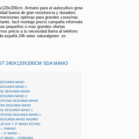
x120x200cm. Armario para el autocultivo grow
dad buena de gran resistencia y duradero,
Dimensiones optimas para grandes cosechas.
tante, facil montaje precio campaña informate
mas pequeños o mas grandes ofertas
mos precio a tu necesidad llama al telefono
oda españa 24h www. naturalgreen. es
GT 240X120X200CM SDA MANO
 SEGUNDA MANO
 SEGUNDA MANO 1
 DE SEGUNDA MANO
 SEGUNDA MANO 2
OFICINA SEGUNDA MANO
ERA SEGUNDA MANO
DE SEGUNDA MANO 1
OFICINA SEGUNDA MANO 1
 SEGUNDA MANO MADRID
UEVOS Y 2º MANO ECONO
-- 2ªMANO
- 2ª MANO --
 2ª MANO -- CORDOBA