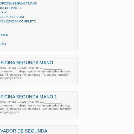
OFICINA SEGUNDA MANO
RIO RODANTE)
 XIX
DERA Y CRISTAL
240X120X200 COMPLETO
LORES
SEÑO
OFICINA SEGUNDA MANO
CION TOTAL de ARTICULOS ----__________
da mano. . . . dispongo de varias unidades de este
as: 78 cm largo, 48 cm fondo, 71 cm alto. también
r a juego con e
FICINA SEGUNDA MANO 1
CION TOTAL de ARTICULOS ----__________
da mano. . . . dispongo de varias unidades de este
as: 78 cm largo, 48 cm fondo, 105 cm alto. también
r a juego con
IVADOR DE SEGUNDA