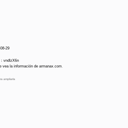
-08-29
e：vndlzX6n
e vea la información de armanax.com.
ra ampliarla