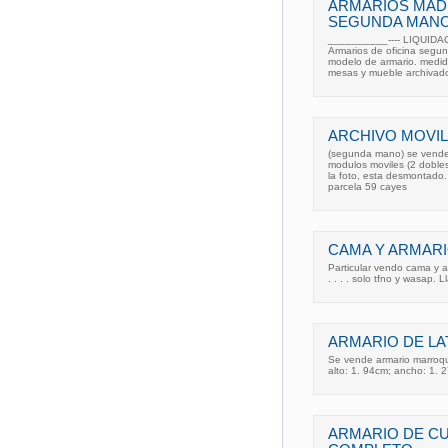
ARMARIOS MADE
SEGUNDA MAN
__________---- LIQUIDA
Armarios de oficina segun
modelo de armario. medid
mesas y mueble archivado
ARCHIVO MOVIL
(segunda mano) se vende
modulos moviles (2 dobles 
la foto, esta desmontado. 
parcela 59 cayes
CAMA Y ARMARI
Particular vendo cama y a
. . . . solo tfno y wasap.
ARMARIO DE LA
Se vende armario marroqu
alto: 1. 94cm; ancho: 1. 
ARMARIO DE CU