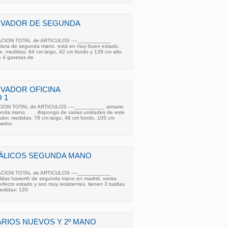
IVADOR DE SEGUNDA
ACION TOTAL de ARTICULOS ----___________
adera de segunda mano. está en muy buen estado.
e. medidas: 84 cm largo, 42 cm fondo y 139 cm alto.
e 4 gavetas de
VADOR OFICINA
 1
CION TOTAL de ARTICULOS ----__________ armario
unda mano. . . . dispongo de varias unidades de este
ador. medidas: 78 cm largo, 48 cm fondo, 105 cm
arios
ÁLICOS SEGUNDA MANO
ACION TOTAL de ARTICULOS ----___________
aldas haworth de segunda mano en madrid. varias
rfecto estado y son muy resistentes. tienen 3 baldas
medidas: 120
RIOS NUEVOS Y 2º MANO