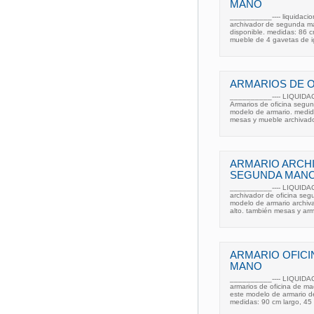
MANO
__________---- liquidacio
archivador de segunda m
disponible. medidas: 86 c
mueble de 4 gavetas de ig
ARMARIOS DE O
__________---- LIQUIDA
Armarios de oficina segun
modelo de armario. medid
mesas y mueble archivado
ARMARIO ARCHI
SEGUNDA MAN
__________---- LIQUIDA
archivador de oficina seg
modelo de armario archiv
alto. también mesas y arm
ARMARIO OFIC
MANO
__________---- LIQUIDA
armarios de oficina de m
este modelo de armario de 
medidas: 90 cm largo, 45