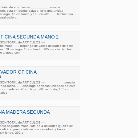
n total de articulos ----__________ armario
ano. está en bueno estado. solo una unidad
m largo, 45 cm fondo y 168 cm alto. . . . también un
ual estilo a
FICINA SEGUNDA MANO 2
CION TOTAL de ARTICULOS ----__________
da mano. . . . dispongo de varias unidades de este
as: 78 cm largo, 48 cm fondo, 105 cm alto. también
r a juego con
VADOR OFICINA
O
CION TOTAL de ARTICULOS ----__________ armario
unda mano. . . . dispongo de varias unidades de este
ador. medidas: 78 cm largo, 48 cm fondo, 105 cm
arios
INA MADERA SEGUNDA
CION TOTAL de ARTICULOS ----__________
adera segunda mano. lote de 4 unidades iguales de
oficina. puerta inferior con cerradura y llaves.
 cm fondo, 202 c