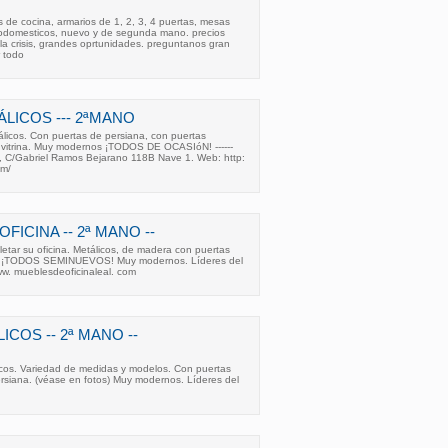
de cocina, armarios de 1, 2, 3, 4 puertas, mesas
ctrodomesticos, nuevo y de segunda mano. precios
a crisis, grandes oprtunidades. preguntanos gran
 todo
LICOS --- 2ªMANO
licos. Con puertas de persiana, con puertas
y vitrina. Muy modernos ¡TODOS DE OCASIóN! ------
 C/Gabriel Ramos Bejarano 118B Nave 1. Web: http:
om/
FICINA -- 2ª MANO --
etar su oficina. Metálicos, de madera con puertas
 . . ¡TODOS SEMINUEVOS! Muy modernos. Líderes del
 www. mueblesdeoficinaleal. com
COS -- 2ª MANO --
licos. Variedad de medidas y modelos. Con puertas
rsiana. (véase en fotos) Muy modernos. Líderes del