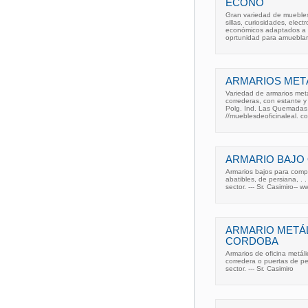
ECONO
Gran variedad de muebles 
sillas, curiosidades, ele
económicos adaptados a l
oprtunidad para amueblar
ARMARIOS METÁ
Variedad de armarios metá
correderas, con estante 
Polg. Ind. Las Quemadas,
//mueblesdeoficinaleal. c
ARMARIO BAJO O
Armarios bajos para compl
abatibles, de persiana,
sector. --- Sr. Casimiro--
ARMARIO METÁLI
CORDOBA
Armarios de oficina metá
corredera o puertas de pe
sector. --- Sr. Casimiro