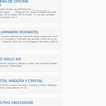
RA DE OFICINA
O
CION TOTAL de ARTICULOS ----__________
da mano. . . . dispongo de varias unidades de este
as: 78 cm largo, 48 cm fondo, 71 cm alto. también
r a juego con e
 (ARMARIO RODANTE)
 armario rodante de segunda mano compuesto de 3
y 1 sencillo) y 1 modulo fijo sencillo, como se ve en
- contacto: jose luis, en el poligono de asipo, calle-b-
O SIGLO XIX
rmario antiguos, tallado a mano. No contesto emails.
 Llama sin compromiso.
TÓN, MADERA Y CRISTAL
í hecho a mano de latón, madera y cristal. Medidas
27cm; profundidad: 42 cm
LTIVO 240X120X200