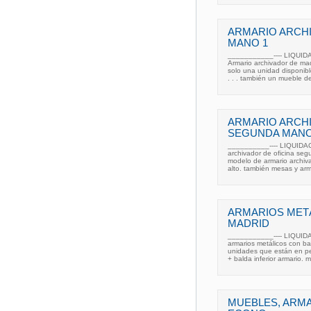
ARMARIO ARCH
MANO 1
___________---- LIQUID
Armario archivador de m
solo una unidad disponibl
. . . también un mueble d
ARMARIO ARCHI
SEGUNDA MANO
__________---- LIQUIDA
archivador de oficina seg
modelo de armario archiv
alto. también mesas y arm
ARMARIOS MET
MADRID
___________---- LIQUID
armarios metálicos con b
unidades que están en pe
+ balda inferior armario. 
MUEBLES, ARMA