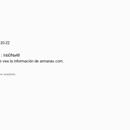
-10-22
e：lnbDNa48
e vea la información de armanax.com.
ra ampliarla