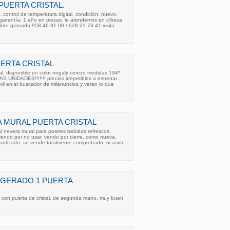
PUERTA CRISTAL.
l. control de temperatura digital. condición: nuevo.
 garantía: 1 año en piezas. le atendemos en c/baza,
olote granada 958 46 81 08 / 628 21 73 41 visita
UERTA CRISTAL
tal. disponible en color nogaly cerezo medidas 194*
S UNIDADES!!!!!!! precios irrepetibles a estrenar
l en el buscador de milanuncios y veran lo que
A MURAL PUERTA CRISTAL
tal nevera mural para postres bebidas refrescos.
vendo por no usar. vendo por cierre, como nueva.
rantizado. se vende totalmente comprobado, ocasion
IGERADO 1 PUERTA
o con puerta de cristal, de segunda mano, muy buen