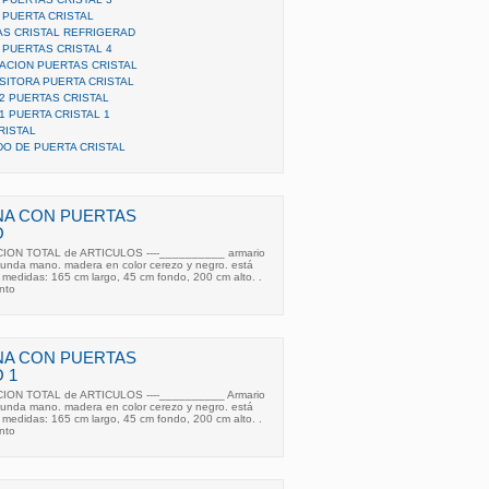
 PUERTA CRISTAL
AS CRISTAL REFRIGERAD
 PUERTAS CRISTAL 4
ACION PUERTAS CRISTAL
SITORA PUERTA CRISTAL
2 PUERTAS CRISTAL
1 PUERTA CRISTAL 1
RISTAL
O DE PUERTA CRISTAL
NA CON PUERTAS
O
CION TOTAL de ARTICULOS ----__________ armario
egunda mano. madera en color cerezo y negro. está
 medidas: 165 cm largo, 45 cm fondo, 200 cm alto. .
unto
NA CON PUERTAS
 1
CION TOTAL de ARTICULOS ----__________ Armario
egunda mano. madera en color cerezo y negro. está
 medidas: 165 cm largo, 45 cm fondo, 200 cm alto. .
unto