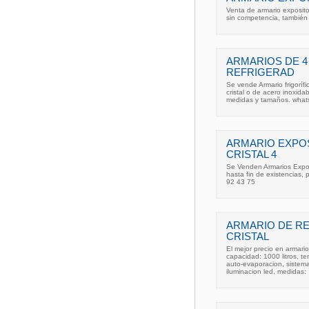
Venta de armario exposito
sin competencia, también
ARMARIOS DE 4
REFRIGERAD
Se vende Armario frigoríf
cristal o de acero inoxid
medidas y tamaños. what
ARMARIO EXPOS
CRISTAL 4
Se Venden Armarios Exposi
hasta fin de existencias, 
92 43 75
ARMARIO DE R
CRISTAL
El mejor precio en armario
capacidad: 1000 litros, t
auto-evaporacion, sistema
iluminacion led, medidas: