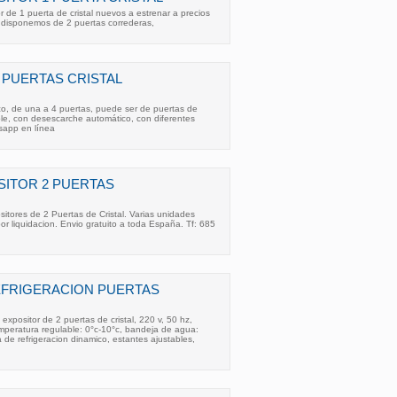
r de 1 puerta de cristal nuevos a estrenar a precios
 disponemos de 2 puertas correderas,
 PUERTAS CRISTAL
ico, de una a 4 puertas, puede ser de puertas de
able, con desescarche automático, con diferentes
sapp en línea
ITOR 2 PUERTAS
tores de 2 Puertas de Cristal. Varias unidades
por liquidacion. Envio gratuito a toda España. Tf: 685
EFRIGERACION PUERTAS
 expositor de 2 puertas de cristal, 220 v, 50 hz,
emperatura regulable: 0°c-10°c, bandeja de agua:
 de refrigeracion dinamico, estantes ajustables,