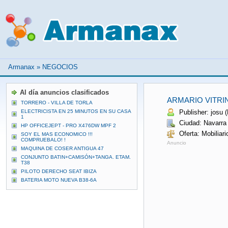
Armanax
»
NEGOCIOS
Al día anuncios clasificados
ARMARIO VITRIN
TORRERO - VILLA DE TORLA
ELECTRICISTA EN 25 MINUTOS EN SU CASA
Publisher: josu (
1
Ciudad: Navarra
HP OFFICEJEPT - PRO X476DW MPF 2
Oferta: Mobiliari
SOY EL MAS ECONOMICO !!!
COMPRUEBALO! !
Anuncio
MAQUINA DE COSER ANTIGUA 47
CONJUNTO BATIN+CAMISÓN+TANGA. ETAM.
T38
PILOTO DERECHO SEAT IBIZA
BATERIA MOTO NUEVA B38-6A