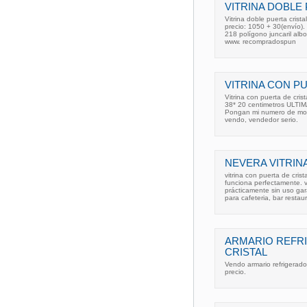
VITRINA DOBLE 
Vitrina doble puerta crista
precio: 1050 + 30(envío).
218 polígono juncaril alb
www. recompradospun
VITRINA CON P
Vitrina con puerta de cris
38* 20 centimetros ULTIMA
Pongan mi numero de movi
vendo, vendedor serio.
NEVERA VITRIN
vitrina con puerta de cris
funciona perfectamente. 
prácticamente sin uso ga
para cafeteria, bar restaur
ARMARIO REFR
CRISTAL
Vendo armario refrigerad
precio.