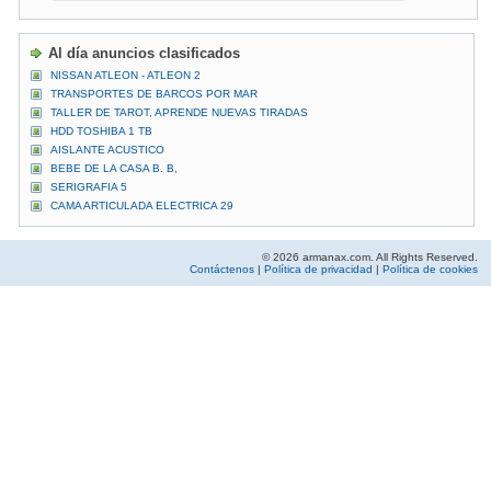
Al día anuncios clasificados
NISSAN ATLEON - ATLEON 2
TRANSPORTES DE BARCOS POR MAR
TALLER DE TAROT, APRENDE NUEVAS TIRADAS
HDD TOSHIBA 1 TB
AISLANTE ACUSTICO
BEBE DE LA CASA B. B,
SERIGRAFIA 5
CAMA ARTICULADA ELECTRICA 29
© 2026 armanax.com. All Rights Reserved.
Contáctenos
|
Política de privacidad
|
Política de cookies