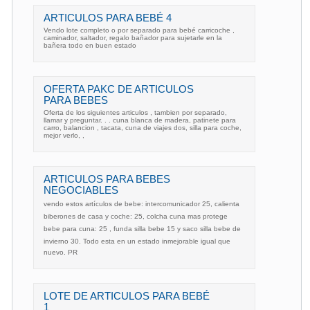
ARTICULOS PARA BEBÉ 4
Vendo lote completo o por separado para bebé carricoche ,
caminador, saltador, regalo bañador para sujetarle en la
bañera todo en buen estado
OFERTA PAKC DE ARTICULOS
PARA BEBES
Oferta de los siguientes articulos , tambien por separado,
llamar y preguntar. . . cuna blanca de madera, patinete para
carro, balancion , tacata, cuna de viajes dos, silla para coche,
mejor verlo, ,
ARTICULOS PARA BEBES
NEGOCIABLES
vendo estos artículos de bebe: intercomunicador 25, calienta
biberones de casa y coche: 25, colcha cuna mas protege
bebe para cuna: 25 , funda silla bebe 15 y saco silla bebe de
invierno 30. Todo esta en un estado inmejorable igual que
nuevo. PR
LOTE DE ARTICULOS PARA BEBÉ
1