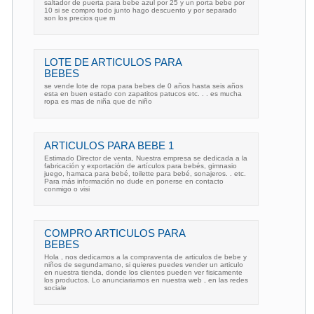
saltador de puerta para bebe azul por 25 y un porta bebe por
10 si se compro todo junto hago descuento y por separado
son los precios que m
LOTE DE ARTICULOS PARA
BEBES
se vende lote de ropa para bebes de 0 años hasta seis años
esta en buen estado con zapatitos patucos etc. . . es mucha
ropa es mas de niña que de niño
ARTICULOS PARA BEBE 1
Estimado Director de venta, Nuestra empresa se dedicada a la
fabricación y exportación de artículos para bebés, gimnasio
juego, hamaca para bebé, toilette para bebé, sonajeros. . etc.
Para más información no dude en ponerse en contacto
conmigo o visi
COMPRO ARTICULOS PARA
BEBES
Hola , nos dedicamos a la compraventa de articulos de bebe y
niños de segundamano, si quieres puedes vender un articulo
en nuestra tienda, donde los clientes pueden ver fisicamente
los productos. Lo anunciariamos en nuestra web , en las redes
sociale