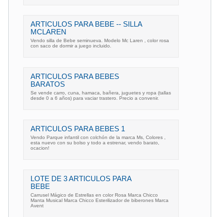
ARTICULOS PARA BEBE -- SILLA
MCLAREN
Vendo silla de Bebe seminueva. Modelo Mc Laren , color rosa
con saco de dormir a juego incluido.
ARTICULOS PARA BEBES
BARATOS
Se vende carro, cuna, hamaca, bañera, juguetes y ropa (tallas
desde 0 a 6 años) para vaciar trastero. Precio a convenir.
ARTICULOS PARA BEBES 1
Vendo Parque infantil con colchón de la marca Ms, Colores ,
esta nuevo con su bolso y todo a estrenar, vendo barato,
ocacion!
LOTE DE 3 ARTICULOS PARA
BEBE
Carrusel Mágico de Estrellas en color Rosa Marca Chicco
Manta Musical Marca Chicco Esterilizador de biberones Marca
Avent