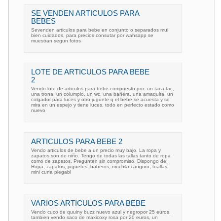
SE VENDEN ARTICULOS PARA
BEBES
Sevenden articulos para bebe en conjunto o separados mui
bien cuidados, para precios consutar por wahsapp se
muestran segun fotos
LOTE DE ARTICULOS PARA BEBE
2
Vendo lote de articulos para bebe compuesto por: un taca-tac,
una trona, un columpio, un wc, una bañera, una amaquita, un
colgador para luces y otro juguete q el bebe se acuesta y se
mira en un espejo y tiene luces, todo en perfecto estado como
nuevo
ARTICULOS PARA BEBE 2
Vendo articulos de bebe a un precio muy bajo. La ropa y
zapatos son de niño. Tengo de todas las tallas tanto de ropa
como de zapatos. Pregunten sin compromiso. Dispongo de:
Ropa, zapatos, juguetes, baberos, mochila canguro, toallas,
mini cuna plegabl
VARIOS ARTICULOS PARA BEBE
Vendo cuco de quuiny buzz nuevo azul y negropor 25 euros,
tambien vendo saco de maxicoxy rosa por 20 euros, un