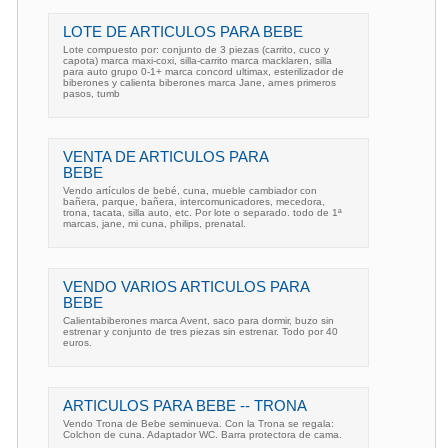
LOTE DE ARTICULOS PARA BEBE
Lote compuesto por: conjunto de 3 piezas (carrito, cuco y
capota) marca maxi-coxi, silla-carrito marca macklaren, silla
para auto grupo 0-1+ marca concord ultimax, esterilizador de
biberones y calienta biberones marca Jane, arnes primeros
pasos, tumb
VENTA DE ARTICULOS PARA
BEBE
Vendo artículos de bebé, cuna, mueble cambiador con
bañera, parque, bañera, intercomunicadores, mecedora,
trona, tacata, silla auto, etc. Por lote o separado. todo de 1ª
marcas, jane, mi cuna, philips, prenatal.
VENDO VARIOS ARTICULOS PARA
BEBE
Calientabiberones marca Avent, saco para dormir, buzo sin
estrenar y conjunto de tres piezas sin estrenar. Todo por 40
euros.
ARTICULOS PARA BEBE -- TRONA
Vendo Trona de Bebe seminueva. Con la Trona se regala:
Colchon de cuna. Adaptador WC. Barra protectora de cama.