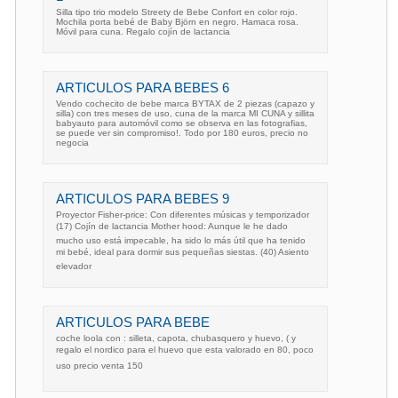
Silla tipo trio modelo Streety de Bebe Confort en color rojo.
Mochila porta bebé de Baby Björn en negro. Hamaca rosa.
Móvil para cuna. Regalo cojín de lactancia
ARTICULOS PARA BEBES 6
Vendo cochecito de bebe marca BYTAX de 2 piezas (capazo y
silla) con tres meses de uso, cuna de la marca MI CUNA y sillita
babyauto para automóvil como se observa en las fotografias,
se puede ver sin compromiso!. Todo por 180 euros, precio no
negocia
ARTICULOS PARA BEBES 9
Proyector Fisher-price: Con diferentes músicas y temporizador
(17) Cojín de lactancia Mother hood: Aunque le he dado
mucho uso está impecable, ha sido lo más útil que ha tenido
mi bebé, ideal para dormir sus pequeñas siestas. (40) Asiento
elevador
ARTICULOS PARA BEBE
coche loola con : silleta, capota, chubasquero y huevo, ( y
regalo el nordico para el huevo que esta valorado en 80, poco
uso precio venta 150