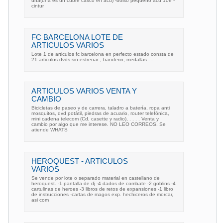
una(una es un cubre casco en acu) -bolso pequeño acu 10e -
cintur
FC BARCELONA LOTE DE
ARTICULOS VARIOS
Lote 1 de articulos fc barcelona en perfecto estado consta de
21 articulos dvds sin estrenar , banderin, medallas . .
ARTICULOS VARIOS VENTA Y
CAMBIO
Bicicletas de paseo y de carrera, taladro a batería, ropa anti
mosquitos, dvd potátil, piedras de acuario, router telefónica,
mini cadena telecom (Cd, casette y radio), . . . . Venta y
cambio por algo que me interese. NO LEO CORREOS. Se
atiende WHATS
HEROQUEST - ARTICULOS
VARIOS
Se vende por lote o separado material en castellano de
heroquest. -1 pantalla de dj -4 dados de combate -2 goblins -4
cartulinas de heroes -3 libros de retos de expansiones -1 libro
de instrucciones -cartas de magos exp. hechiceros de morcar,
asi com