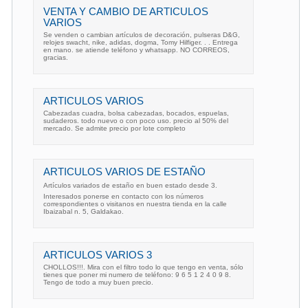
VENTA Y CAMBIO DE ARTICULOS
VARIOS
Se venden o cambian artículos de decoración, pulseras D&G,
relojes swacht, nike, adidas, dogma, Tomy Hilfiger. . . Entrega
en mano. se atiende teléfono y whatsapp. NO CORREOS,
gracias.
ARTICULOS VARIOS
Cabezadas cuadra, bolsa cabezadas, bocados, espuelas,
sudaderos. todo nuevo o con poco uso. precio al 50% del
mercado. Se admite precio por lote completo
ARTICULOS VARIOS DE ESTAÑO
Artículos variados de estaño en buen estado desde 3.
Interesados ponerse en contacto con los números
correspondientes o visitanos en nuestra tienda en la calle
Ibaizabal n. 5, Galdakao.
ARTICULOS VARIOS 3
CHOLLOS!!!. Mira con el filtro todo lo que tengo en venta, sólo
tienes que poner mi numero de teléfono: 9 6 5 1 2 4 0 9 8.
Tengo de todo a muy buen precio.