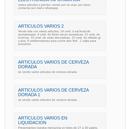
varios articulos y precios; vendo por no usar; por favor,
contactar por mail o whatsapp
ARTICULOS VARIOS 2
Vendo lote con varios articulos. 24 unid. d sal frutal de
aromaterapia, 6 unid. de flores secas aromaticas, 21 unid. de
incienso. 10 unid. de velas decorativas, 15 unid. de mikado gr
y peq. 8 ambientadores para coche dee 8ml , 1 cajita para
acesorios
ARTICULOS VARIOS DE CERVEZA
DORADA
se vende varios articulos de cerveza dorada
ARTICULOS VARIOS DE CERVEZA
DORADA 1
se vende varios articulos de cerveza dorada
ARTICULOS VARIOS EN
LIQUIDACION
Presentamos nuestra mercancia en lotes de 27 a 30 palets,