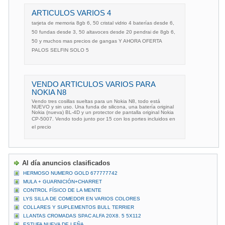
ARTICULOS VARIOS 4
tarjeta de memoria 8gb 6, 50 cristal vidrio 4 baterías desde 6,
50 fundas desde 3, 50 altavoces desde 20 pendrai de 8gb 6,
50 y muchos mas precios de gangas Y AHORA OFERTA
PALOS SELFIN SOLO 5
VENDO ARTICULOS VARIOS PARA
NOKIA N8
Vendo tres cosillas sueltas para un Nokia N8, todo está
NUEVO y sin uso. Una funda de silicona, una batería original
Nokia (nueva) BL-4D y un protector de pantalla original Nokia
CP-5007. Vendo todo junto por 15 con los portes incluidos en
el precio
Al día anuncios clasificados
HERMOSO NUMERO GOLD 677777742
MULA + GUARNICIÓN+CHARRET
CONTROL FÍSICO DE LA MENTE
LYS SILLA DE COMEDOR EN VARIOS COLORES
COLLARES Y SUPLEMENTOS BULL TERRIER
LLANTAS CROMADAS SPAC ALFA 20X8. 5 5X112
ESTUFA NUEVA DE LEÑA