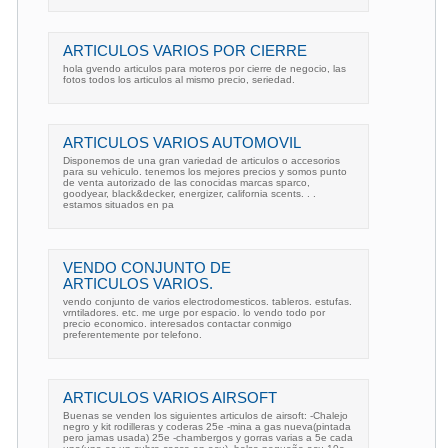
ARTICULOS VARIOS POR CIERRE
hola gvendo articulos para moteros por cierre de negocio, las
fotos todos los articulos al mismo precio, seriedad.
ARTICULOS VARIOS AUTOMOVIL
Disponemos de una gran variedad de articulos o accesorios
para su vehiculo. tenemos los mejores precios y somos punto
de venta autorizado de las conocidas marcas sparco,
goodyear, black&decker, energizer, california scents. . .
estamos situados en pa
VENDO CONJUNTO DE
ARTICULOS VARIOS.
vendo conjunto de varios electrodomesticos. tableros. estufas.
vrntiladores. etc. me urge por espacio. lo vendo todo por
precio economico. interesados contactar conmigo
preferentemente por telefono.
ARTICULOS VARIOS AIRSOFT
Buenas se venden los siguientes articulos de airsoft: -Chalejo
negro y kit rodilleras y coderas 25e -mina a gas nueva(pintada
pero jamas usada) 25e -chambergos y gorras varias a 5e cada