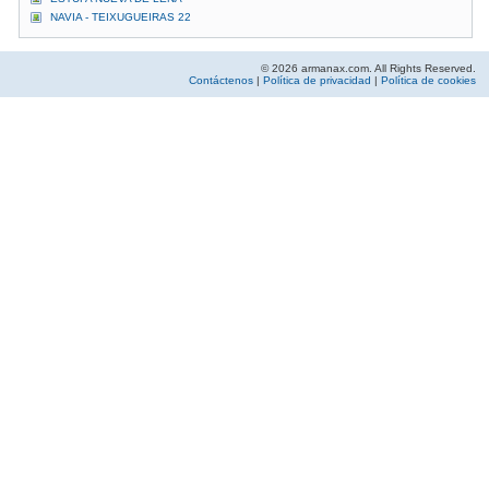
NAVIA - TEIXUGUEIRAS 22
© 2026 armanax.com. All Rights Reserved.
Contáctenos
|
Política de privacidad
|
Política de cookies