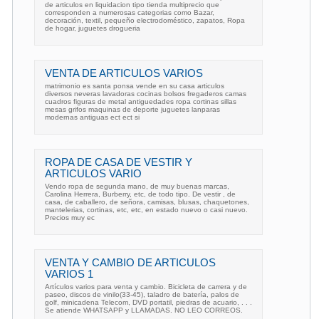
de articulos en liquidacion tipo tienda multiprecio que
corresponden a numerosas categorias como Bazar,
decoración, textil, pequeño electrodoméstico, zapatos, Ropa
de hogar, juguetes drogueria
VENTA DE ARTICULOS VARIOS
matrimonio es santa ponsa vende en su casa articulos
diversos neveras lavadoras cocinas bolsos fregaderos camas
cuadros figuras de metal antiguedades ropa cortinas sillas
mesas grifos maquinas de deporte juguetes lanparas
modernas antiguas ect ect si
ROPA DE CASA DE VESTIR Y
ARTICULOS VARIO
Vendo ropa de segunda mano, de muy buenas marcas,
Carolina Herrera, Burberry, etc, de todo tipo. De vestir , de
casa, de caballero, de señora, camisas, blusas, chaquetones,
mantelerias, cortinas, etc, etc, en estado nuevo o casi nuevo.
Precios muy ec
VENTA Y CAMBIO DE ARTICULOS
VARIOS 1
Artículos varios para venta y cambio. Bicicleta de carrera y de
paseo, discos de vinilo(33-45), taladro de batería, palos de
golf, minicadena Telecom, DVD portatil, piedras de acuario, . . .
Se atiende WHATSAPP y LLAMADAS. NO LEO CORREOS.