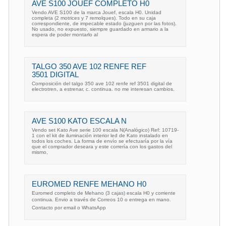
AVE S100 JOUEF COMPLETO H0
Vendo AVE S100 de la marca Jouef, escala H0. Unidad
completa (2 motrices y 7 remolques). Todo en su caja
correspondiente, de impecable estado (juzguen por las fotos).
No usado, no expuesto, siempre guardado en armario a la
espera de poder montarlo al
TALGO 350 AVE 102 RENFE REF
3501 DIGITAL
Composición del talgo 350 ave 102 renfe ref 3501 digital de
electrotren, a estrenar, c. continua. no me interesan cambios.
AVE S100 KATO ESCALA N
Vendo set Kato Ave serie 100 escala N(Analógico) Ref: 10719-
1 con el kit de iluminación interior led de Kato instalado en
todos los coches. La forma de envío se efectuaría por la vía
que el comprador deseara y este correría con los gastos del
mismo,
EUROMED RENFE MEHANO H0
Euromed completo de Mehano (3 cajas) escala H0 y corriente
continua. Envio a través de Correos 10 o entrega en mano.
Contacto por email o WhatsApp