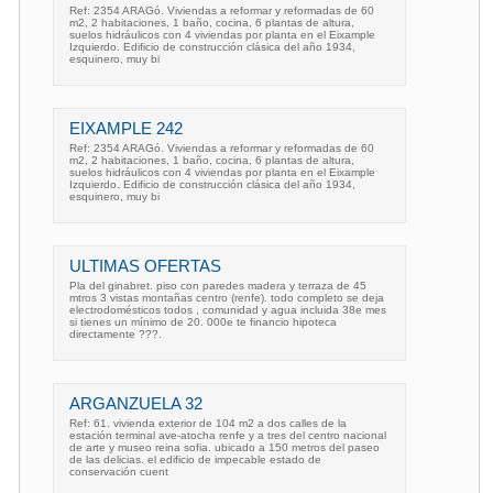
Ref: 2354 ARAGó. Viviendas a reformar y reformadas de 60
m2, 2 habitaciones, 1 baño, cocina, 6 plantas de altura,
suelos hidráulicos con 4 viviendas por planta en el Eixample
Izquierdo. Edificio de construcción clásica del año 1934,
esquinero, muy bi
EIXAMPLE 242
Ref: 2354 ARAGó. Viviendas a reformar y reformadas de 60
m2, 2 habitaciones, 1 baño, cocina, 6 plantas de altura,
suelos hidráulicos con 4 viviendas por planta en el Eixample
Izquierdo. Edificio de construcción clásica del año 1934,
esquinero, muy bi
ULTIMAS OFERTAS
Pla del ginabret. piso con paredes madera y terraza de 45
mtros 3 vistas montañas centro (renfe). todo completo se deja
electrodomésticos todos , comunidad y agua incluida 38e mes
si tienes un mínimo de 20. 000e te financio hipoteca
directamente ???.
ARGANZUELA 32
Ref: 61. vivienda exterior de 104 m2 a dos calles de la
estación terminal ave-atocha renfe y a tres del centro nacional
de arte y museo reina sofia. ubicado a 150 metros del paseo
de las delicias. el edificio de impecable estado de
conservación cuent