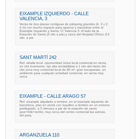
EIXAMPLE IZQUIERDO - CALLE
VALENCIA, 3
Venta de dos plazas contiguas de párquing grandes (4. 3 x 2.
4 m) con mucho espacio para aparcar y maniobrar entre el
Eixample Izquierdo y Sants: C/ Valencia 5. Al lado de la
Estación de Sants (3 min a pie) y cerca del Hospital Clínico (13
min. a pie
SANT MARTÍ 242
Ref: whalla local. oportunidad única local comercial en venta
en clot inversores: ojo alta rentabilidad a 1 min del metro del
clot zona muy comercial local de 80 m², gran escaparate, un
ambiente para cualquier actividad comercial, en venta muy
cerca
EIXAMPLE - CALLE ARAGO 57
Ref: eixample alquilado a termino. en el eixample izquierdo de
barcelona, piso en venta con inquilino a término en un entorno
privilegiado, a 5 minutos a pie de la estación de sants
(ave+tmb+renfe), muy cerca del centro comercial las arenas,
del parq
ARGANZUELA 110