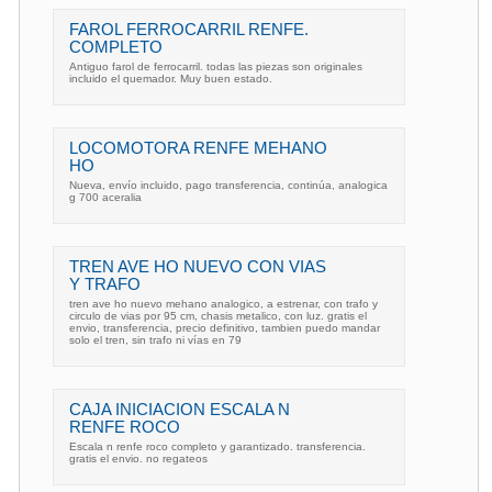
FAROL FERROCARRIL RENFE.
COMPLETO
Antiguo farol de ferrocarril. todas las piezas son originales
incluido el quemador. Muy buen estado.
LOCOMOTORA RENFE MEHANO
HO
Nueva, envío incluido, pago transferencia, continúa, analogica
g 700 aceralia
TREN AVE HO NUEVO CON VIAS
Y TRAFO
tren ave ho nuevo mehano analogico, a estrenar, con trafo y
circulo de vias por 95 cm, chasis metalico, con luz. gratis el
envio, transferencia, precio definitivo, tambien puedo mandar
solo el tren, sin trafo ni vías en 79
CAJA INICIACION ESCALA N
RENFE ROCO
Escala n renfe roco completo y garantizado. transferencia.
gratis el envio. no regateos