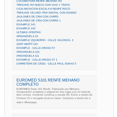
LOCOMOTORA RENFE MEHANO HO
TREN AVE HO NUEVO CON VIAS Y TRAFO
CAJA INICIACION ESCALA N RENFE ROCO
TREN AVE VELARO TRIX DIGITAL CON SONIDO
JAULONES DE CRIA CON CARRO
JAULONES DE CRIA CON CARRO 1
EIXAMPLE 241
EIXAMPLE 242
ULTIMAS OFERTAS
ARGANZUELA 32
EIXAMPLE IZQUIERDO - CALLE VALENCIA, 3
SANT MARTÍ 242
EIXAMPLE - CALLE ARAGO 57
ARGANZUELA 110
ARGANZUELA 111
EIXAMPLE - CALLE ARAGO 57 1
CARRETERA DE CÁDIZ - CALLE PAUL DUKAS 5
EUROMED S101 RENFE MEHANO
COMPLETO
EUROMED Serie 101 Renfe. Fabricado por Mehano.
Composición completa y original en tres cajas con un total de
diez coches. Corriente continua y escala H0. Envío a través de
Correos 15 o recogida local en mano. Contacto a través de e-
mail o Whatsapp.