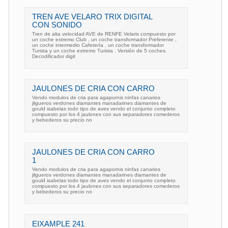
TREN AVE VELARO TRIX DIGITAL
CON SONIDO
Tren de alta velocidad AVE de RENFE Velaris compuesto por
un coche extremo Club , un coche transformador Preferente ,
un coche intermedio Cafetería , un coche transformador
Turista y un coche extremo Turista . Versión de 5 coches.
Decodificador digit
JAULONES DE CRIA CON CARRO
Vendo modulos de cria para agapornis ninfas canarios
jilgueros verdones diamantes manadarines diamantes de
gould isabelas todo tipo de aves vendo el conjunto completo
compuesto por los 4 jaulones con sus separadores comederos
y bebederos su precio no
JAULONES DE CRIA CON CARRO
1
Vendo modulos de cria para agapornis ninfas canarios
jilgueros verdones diamantes manadarines diamantes de
gould isabelas todo tipo de aves vendo el conjunto completo
compuesto por los 4 jaulones con sus separadores comederos
y bebederos su precio no
EIXAMPLE 241