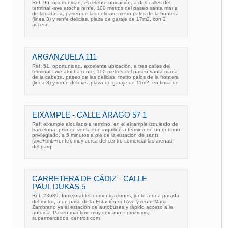
Ref: 96. oportunidad, excelente ubicación, a dos calles del
terminal -ave atocha renfe, 100 metros del paseo santa maría
de la cabeza, paseo de las delicias, metro palos de la frontera
(linea 3) y renfe delicias. plaza de garaje de 17m2, con 2
acceso
ARGANZUELA 111
Ref: 51. oportunidad, excelente ubicación, a tres calles del
terminal -ave atocha renfe, 100 metros del paseo santa maría
de la cabeza, paseo de las delicias, metro palos de la frontera
(linea 3) y renfe delicias. plaza de garaje de 11m2, en finca de
EIXAMPLE - CALLE ARAGO 57 1
Ref: eixample alquilado a termino. en el eixample izquierdo de
barcelona, piso en venta con inquilino a término en un entorno
privilegiado, a 5 minutos a pie de la estación de sants
(ave+tmb+renfe), muy cerca del centro comercial las arenas,
del parq
CARRETERA DE CÁDIZ - CALLE
PAUL DUKAS 5
Ref: 23689. Inmejorables comunicaciones, junto a una parada
del metro, a un paso de la Estación del Ave y renfe Maria
Zambrano ya al estación de autobuses y rápido acceso a la
autovía. Paseo marítimo muy cercano, comercios,
supermercados, centros com