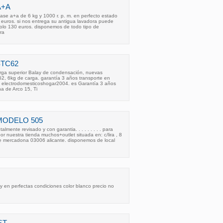
A+A
clase a+a de 6 kg y 1000 r. p. m. en perfecto estado
0 euros. si nos entrega su antigua lavadora puede
 solo 130 euros. disponemos de todo tipo de
ra
STC62
rga superior Balay de condensación, nuevas
2, 6kg de carga. garantía 3 años transporte en
 electrodomesticoshogar2004. es Garantía 3 años
a de Arco 15, Ti
MODELO 505
lmente revisado y con garantia. . . . . . . . . para
r nuestra tienda muchos+outlet situada en: c/lira , 8
 de mercadona 03006 alicante. disponemos de local
ay en perfectas condiciones color blanco precio no
ST