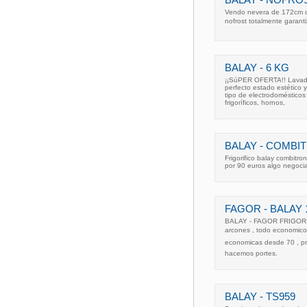
Vendo nevera de 172cm de
nofrost totalmente garant
BALAY - 6 KG
¡¡SúPER OFERTA!! Lavador
perfecto estado estético 
tipo de electrodomésticos
frigoríficos, hornos,
BALAY - COMBI
Frigorifico balay combitr
por 90 euros algo negoci
FAGOR - BALAY 
BALAY - FAGOR FRIGORíFI
arcones , todo economico 
economicas desde 70 , p
hacemos portes.
BALAY - TS959