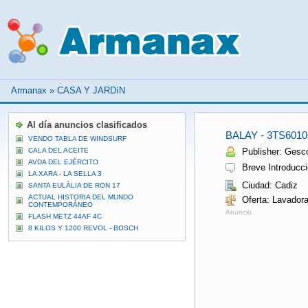
Armanax
»
CASA Y JARDíN
Al día anuncios clasificados
BALAY - 3TS601
VENDO TABLA DE WINDSURF
CALA DEL ACEITE
Publisher: Gesco
AVDA DEL EJÉRCITO
Breve Introducci
LA XARA - LA SELLA 3
Ciudad: Cadiz
SANTA EULÀLIA DE RON 17
ACTUAL HISTORIA DEL MUNDO
Oferta: Lavadora
CONTEMPORÁNEO
Anuncio
FLASH METZ 44AF 4C
8 KILOS Y 1200 REVOL - BOSCH