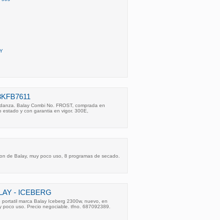
Y
3KFB7611
danza. Balay Combi No. FROST, comprada en
 estado y con garantia en vigor. 300E,
on de Balay, muy poco uso, 8 programas de secado.
LAY - ICEBERG
 portatil marca Balay Iceberg 2300w, nuevo, en
y poco uso. Precio negociable. tfno. 687092389.