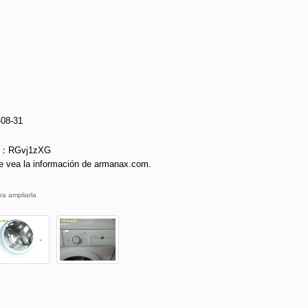
-08-31
ie：RGvj1zXG
e vea la información de armanax.com.
ra ampliarla