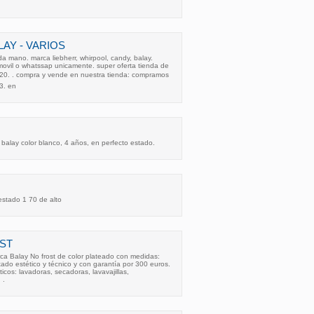
AY - VARIOS
 mano. marca liebherr, whirpool, candy, balay.
movil o whatssap unicamente. super oferta tienda de
20. . compra y vende en nuestra tienda: compramos
3. en
 balay color blanco, 4 años, en perfecto estado.
 estado 1 70 de alto
OST
rca Balay No frost de color plateado con medidas:
do estético y técnico y con garantía por 300 euros.
cos: lavadoras, secadoras, lavavajillas,
 .