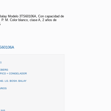
alay Modelo 3TS60106A, Con capacidad de
. P. M. Color blanco, clase A, 2 años de

TS60106A
11
CEBERG
IFICO + CONGELADOR
NG. LG. BOSH. BALAY
ARIOS
 505