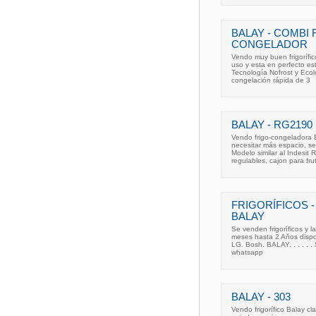
BALAY - COMBI 
CONGELADOR
Vendo muy buen frigorífi
uso y esta en perfecto es
Tecnología Nofrost y Ecol
congelación rápida de 3
BALAY - RG2190
Vendo frigo-congeladora 
necesitar más espacio, se
Modelo similar al Indesit
regulables, cajon para fru
FRIGORÍFICOS -
BALAY
Se venden frigoríficos y 
meses hasta 2 Aňos dispon
LG. Bosh. BALAY. . . . 
whatsapp
BALAY - 303
Vendo frigorífico Balay cl