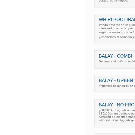
estado, semi- nuevo.
WHIRLPOOL /BAL
Vendo neveras de segunda
interesado contactar por 
segunda mano por solo 1
y vendemos c/ sambara 4
BALAY - COMBI
Se vende frigorifico combi
BALAY - GREEN
Frigorifico balay en buen
BALAY - NO FR
¡¡OFERTA!! Frigorífico ma
185x60cm en perfecto esta
Almacén de electrodomésti
vitrocerámicas, frigoríficos.