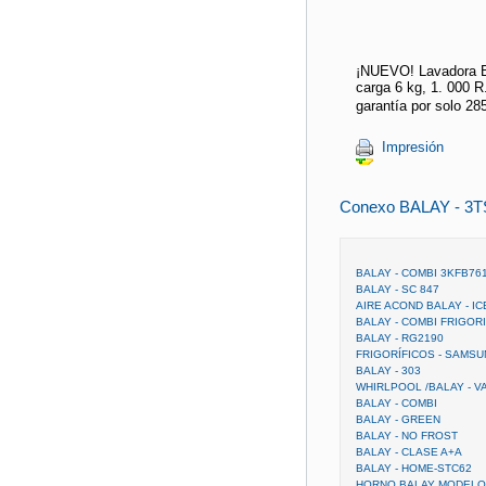
¡NUEVO! Lavadora B
carga 6 kg, 1. 000 R
garantía por solo 285
Impresión
Conexo BALAY - 3
BALAY - COMBI 3KFB76
BALAY - SC 847
AIRE ACOND BALAY - I
BALAY - COMBI FRIGOR
BALAY - RG2190
FRIGORÍFICOS - SAMSU
BALAY - 303
WHIRLPOOL /BALAY - V
BALAY - COMBI
BALAY - GREEN
BALAY - NO FROST
BALAY - CLASE A+A
BALAY - HOME-STC62
HORNO BALAY MODELO