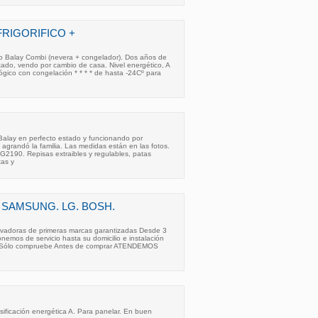
FRIGORIFICO +
co Balay Combi (nevera + congelador). Dos años de
tado, vendo por cambio de casa. Nivel energético, A
ógico con congelación * * * * de hasta -24Cº para
Balay en perfecto estado y funcionando por
 agrandó la familia. Las medidas están en las fotos.
 RG2190. Repisas extraibles y regulables, patas
tas y
 SAMSUNG. LG. BOSH.
lavadoras de primeras marcas garantizadas Desde 3
emos de servicio hasta su domicilio e instalación
. . Sólo compruebe Antes de comprar ATENDEMOS
asificación energética A. Para panelar. En buen