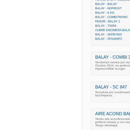
BALAY - BALAY
BALAY - NOFROST
BALAY - 6 KG
BALAY - COMBITRONIC
FAGOR - BALAY 1
BALAY - TS959
CUBRE ENCIMERA BALA
BALAY - 3KFB7600
BALAY - 3FGS69F2
BALAY - COMBI 
Vendemos nevera por mu
Octubre 2014. en perfecto
imprescindible recoger.
BALAY - SC 847
Secadora por condensaci
facil limpieza.
AIRE ACOND BA
Vendo aire acondicionado
perfecto estado y con mu
Tengo whatsapp