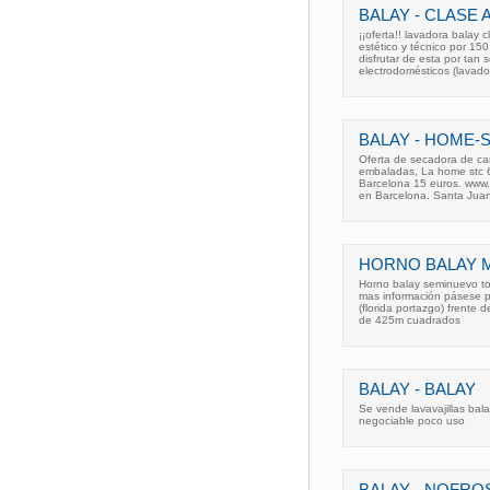
BALAY - CLASE 
¡¡oferta!! lavadora balay 
estético y técnico por 15
disfrutar de esta por tan
electrodomésticos (lavado
BALAY - HOME-
Oferta de secadora de ca
embaladas, La home stc 6
Barcelona 15 euros. www.
en Barcelona. Santa Juan
HORNO BALAY 
Horno balay seminuevo tota
mas información pásese po
(florida portazgo) frente
de 425m cuadrados
BALAY - BALAY
Se vende lavavajillas bal
negociable poco uso
BALAY - NOFRO