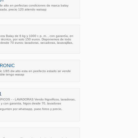
 alto en perfectas condiciones de marca balay
izada. precio 120 atiendo watsap
a Balay de 6 kg y 1000 r. p. m. , con garantía, en
y técnico, por solo 150 euros. Disponemos de todo
 desde 70 euros: lavadoras, secadoras, lavavajillas,
TRONIC
onic 1/85 dw alto esta en peefecto estado se vende
able tengo wasap
1
COS - - LAVADORAS Vendo frigorificos, lavadoras,
y con garantia, frigos desde 70, lavadoras
regunten por whatsapp, paso fotos y precio,