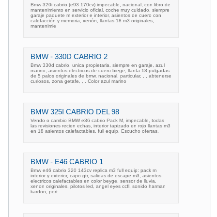
Bmw 320i cabrio (e93 170cv) impecable, nacional, con libro de
mantenimiento en servicio oficial. coche muy cuidado, siempre
garaje paquete m exterior e interior, asientos de cuero con
calefacción y memoria, xenón, llantas 18 m3 originales,
mantenimie
BMW - 330D CABRIO 2
Bmw 330d cabrio, unica propietaria, siempre en garaje, azul
marino, asientos electricos de cuero biege, llanta 18 pulgadas
de 5 palos originales de bmw, nacional, particular, , , abtenerse
curiosos, zona getafe, , . Color azul marino
BMW 325I CABRIO DEL 98
Vendo o cambio BMW e36 cabrio Pack M, impecable, todas
las revisiones recien echas, interior tapizado en rojo llantas m3
en 18 asientos calefactables, full equip. Escucho ofertas.
BMW - E46 CABRIO 1
Bmw e46 cabrio 320 143cv replica m3 full equip: pack m
interior y exterior, capo gtr, salidas de escape m3, asientos
electricos calefactables en color beyge, sensor de lluvia,
xenon originales, pilotos led, angel eyes ccfl, sonido harman
kardon, port