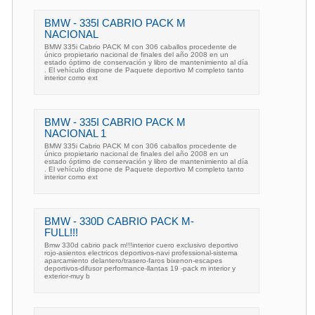
BMW - 335I CABRIO PACK M
NACIONAL
BMW 335i Cabrio PACK M con 306 caballos procedente de
único propietario nacional de finales del año 2008 en un
estado óptimo de conservación y libro de mantenimiento al día
. El vehículo dispone de Paquete deportivo M completo tanto
interior como ext
BMW - 335I CABRIO PACK M
NACIONAL 1
BMW 335i Cabrio PACK M con 306 caballos procedente de
único propietario nacional de finales del año 2008 en un
estado óptimo de conservación y libro de mantenimiento al día
. El vehículo dispone de Paquete deportivo M completo tanto
interior como ext
BMW - 330D CABRIO PACK M-
FULL!!!
Bmw 330d cabrio pack m!!!interior cuero exclusivo deportivo
rojo-asientos electricos deportivos-navi professional-sistema
aparcamiento delantero/trasero-faros bixenon-escapes
deportivos-difusor performance-llantas 19 -pack m interior y
exterior-muy b