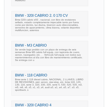
multifunci
BMW - 320I CABRIO 2. 0 170 CV
Bmw 320i cabrio e93 , nacional, con libro de revisiones
sellado, estado completamente impecable tanto por fuera
como por dentro, luz diurna, bixenon auto direccionables,
sensores de aparcamiento, clima bizona, volante deportivo
multifuncion, asientos
BMW - M3 CABRIO
Se vende bajo pedido con un plazo de entrega de seis
semanas Bmw M3 cabrio full equip, con tapiceria de cuero,
xenon, navegador, etc. . . Vehículo full equip con todos sus
mantenimientos al día con libro de mantenimiento certificado.
Se entrega con u
BMW - 118 CABRIO
Bmw serie 1 118 diesel cabrio, NACIONAL, 2 LLAVES, LIBRO
DE REVISIONES, piel, xenon, star-stop, etc, bmw 118, 120,
130, 116, serie 3, 320, 330, 335, serie 5, 530, 520, 535, m3,
m5, m6, x6, x5, x1, x3, z4, audi a3, a1, a4, a5, a7, s3, s5,
sportback, s
BMW - 320I CABRIO 4