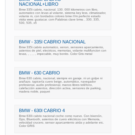
NACIONAL+LIBRO
Bmw 335i cabrio, nacional. 130. 000 kilometros con libro,
automatico con levas al volante, sistema key less, climatizador,
volante m, con bordados colores bmw ///m perfecto estado
visita www. guatacar. com Palabras clave bmw, , 330, 335,
530, 535, x5
BMW - 335I CABRIO NACIONAL
Bmw 335i cabrio automatico, xenon, sensores aparcamiento,
asientos de piel, electricos, memorias, volante multifuncion con
levas, , , , , , impecable, muy bonito. Color Gris metal
BMW - 630 CABRIO
Bmw 630 cabrio, nacional, siempre en garaje. ni un golpe ni
arañazo. tapicería cuero beige, automático, navegador
profesional, audio profesional, manos libres teléfono,
calefacción asientos, dirección activa, sensores de parking,
madera noble, paquet
BMW - 630I CABRIO 4
Bmw 630i cabrio nacional coche como nuevo. Con bixenón,
Gps, Bluetooth, asientos de cuero eléctricos con Memoria,
velocidad crucero, sensor aparcamiento atrás y adelante etc.
Color GRIS