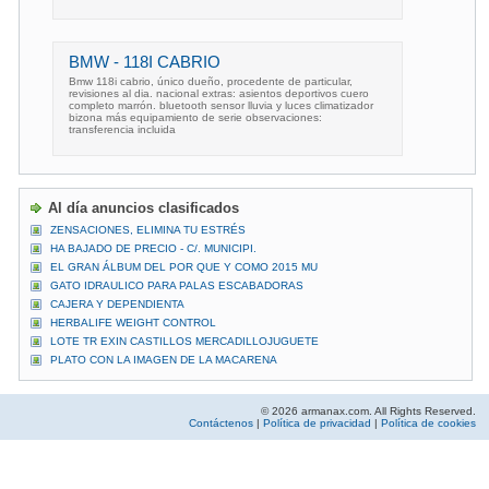
BMW - 118I CABRIO
Bmw 118i cabrio, único dueño, procedente de particular,
revisiones al dia. nacional extras: asientos deportivos cuero
completo marrón. bluetooth sensor lluvia y luces climatizador
bizona más equipamiento de serie observaciones:
transferencia incluida
Al día anuncios clasificados
ZENSACIONES, ELIMINA TU ESTRÉS
HA BAJADO DE PRECIO - C/. MUNICIPI.
EL GRAN ÁLBUM DEL POR QUE Y COMO 2015 MU
GATO IDRAULICO PARA PALAS ESCABADORAS
CAJERA Y DEPENDIENTA
HERBALIFE WEIGHT CONTROL
LOTE TR EXIN CASTILLOS MERCADILLOJUGUETE
PLATO CON LA IMAGEN DE LA MACARENA
© 2026 armanax.com. All Rights Reserved.
Contáctenos
|
Política de privacidad
|
Política de cookies