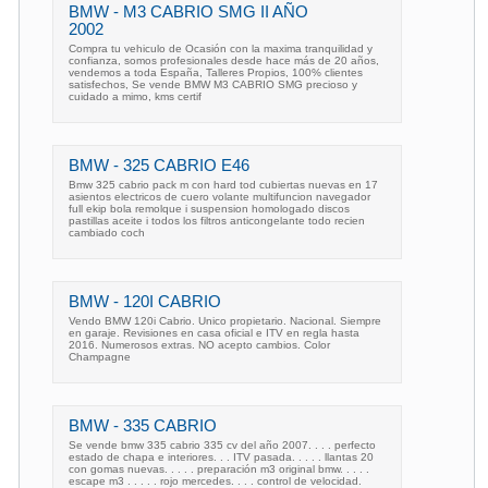
BMW - M3 CABRIO SMG II AÑO
2002
Compra tu vehiculo de Ocasión con la maxima tranquilidad y
confianza, somos profesionales desde hace más de 20 años,
vendemos a toda España, Talleres Propios, 100% clientes
satisfechos, Se vende BMW M3 CABRIO SMG precioso y
cuidado a mimo, kms certif
BMW - 325 CABRIO E46
Bmw 325 cabrio pack m con hard tod cubiertas nuevas en 17
asientos electricos de cuero volante multifuncion navegador
full ekip bola remolque i suspension homologado discos
pastillas aceite i todos los filtros anticongelante todo recien
cambiado coch
BMW - 120I CABRIO
Vendo BMW 120i Cabrio. Unico propietario. Nacional. Siempre
en garaje. Revisiones en casa oficial e ITV en regla hasta
2016. Numerosos extras. NO acepto cambios. Color
Champagne
BMW - 335 CABRIO
Se vende bmw 335 cabrio 335 cv del año 2007. . . . perfecto
estado de chapa e interiores. . . ITV pasada. . . . . llantas 20
con gomas nuevas. . . . . preparación m3 original bmw. . . . .
escape m3 . . . . . rojo mercedes. . . . control de velocidad.