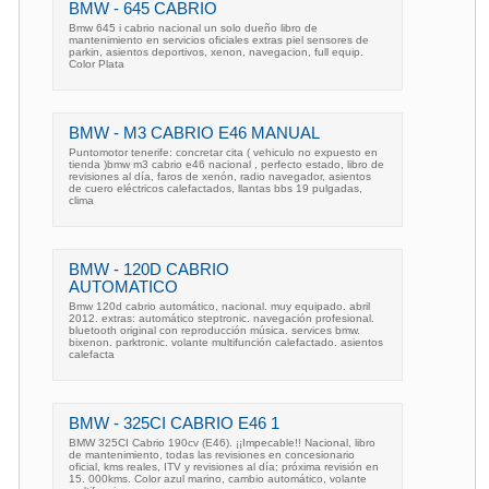
BMW - 645 CABRIO
Bmw 645 i cabrio nacional un solo dueño libro de
mantenimiento en servicios oficiales extras piel sensores de
parkin, asientos deportivos, xenon, navegacion, full equip.
Color Plata
BMW - M3 CABRIO E46 MANUAL
Puntomotor tenerife: concretar cita ( vehiculo no expuesto en
tienda )bmw m3 cabrio e46 nacional , perfecto estado, libro de
revisiones al día, faros de xenón, radio navegador, asientos
de cuero eléctricos calefactados, llantas bbs 19 pulgadas,
clima
BMW - 120D CABRIO
AUTOMATICO
Bmw 120d cabrio automático, nacional. muy equipado. abril
2012. extras: automático steptronic. navegación profesional.
bluetooth original con reproducción música. services bmw.
bixenon. parktronic. volante multifunción calefactado. asientos
calefacta
BMW - 325CI CABRIO E46 1
BMW 325CI Cabrio 190cv (E46). ¡¡Impecable!! Nacional, libro
de mantenimiento, todas las revisiones en concesionario
oficial, kms reales, ITV y revisiones al día; próxima revisión en
15. 000kms. Color azul marino, cambio automático, volante