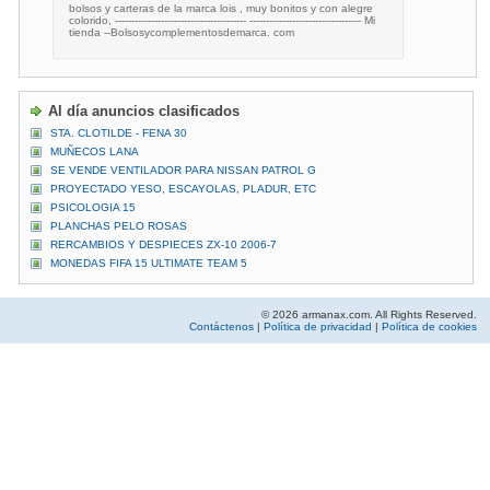
bolsos y carteras de la marca lois , muy bonitos y con alegre
colorido, ---------------------------------------- ---------------------------------- Mi
tienda --Bolsosycomplementosdemarca. com
Al día anuncios clasificados
STA. CLOTILDE - FENA 30
MUÑECOS LANA
SE VENDE VENTILADOR PARA NISSAN PATROL G
PROYECTADO YESO, ESCAYOLAS, PLADUR, ETC
PSICOLOGIA 15
PLANCHAS PELO ROSAS
RERCAMBIOS Y DESPIECES ZX-10 2006-7
MONEDAS FIFA 15 ULTIMATE TEAM 5
© 2026 armanax.com. All Rights Reserved.
Contáctenos
|
Política de privacidad
|
Política de cookies