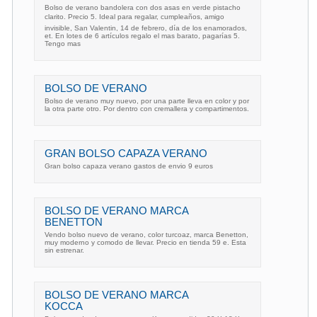
Bolso de verano bandolera con dos asas en verde pistacho
clarito. Precio 5. Ideal para regalar, cumpleaños, amigo
invisible, San Valentin, 14 de febrero, día de los enamorados,
et. En lotes de 6 artículos regalo el mas barato, pagarías 5.
Tengo mas
BOLSO DE VERANO
Bolso de verano muy nuevo, por una parte lleva en color y por
la otra parte otro. Por dentro con cremallera y compartimentos.
GRAN BOLSO CAPAZA VERANO
Gran bolso capaza verano gastos de envio 9 euros
BOLSO DE VERANO MARCA
BENETTON
Vendo bolso nuevo de verano, color turcoaz, marca Benetton,
muy moderno y comodo de llevar. Precio en tienda 59 e. Esta
sin estrenar.
BOLSO DE VERANO MARCA
KOCCA