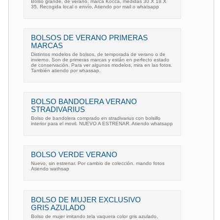
Bolso grande, de verano, marca Kocca, medidas 30 X 18 X
35. Recogida local o envío, Atiendo por mail o whatsapp
BOLSOS DE VERANO PRIMERAS
MARCAS
Distintos modelos de bolsos, de temporada de verano o de
invierno. Son de primeras marcas y están en perfecto estado
de conservación. Para ver algunos modelos, mira en las fotos.
También atiendo por whassap.
BOLSO BANDOLERA VERANO
STRADIVARIUS
Bolso de bandolera comprado en stradivarius con bolsillo
interior para el movil. NUEVO A ESTRENAR. Atiendo whatsapp
BOLSO VERDE VERANO
Nuevo, sin estrenar. Por cambio de colección. mando fotos
Atiendo wathsap
BOLSO DE MUJER EXCLUSIVO
GRIS AZULADO
Bolso de mujer imitando tela vaquera color gris azulado,