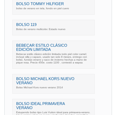
BOLSO TOMMY HILFIGER
bolso de verano en tela, fondo en piel cuero
BOLSO 119
Bolso de verano multicolor. Estado nuevo
BEBECAR ESTILO CLÁSICO
EDICIÓN LIMITADA
Bebecar estilo clásico edición limitada todo piel color camel;
incluye silla y capazo, usado tan solo 8 meses, entrego con
bolso, fundas verano y saco de invierno hechas a mano de
pique rosa. Precio 450e. costo 1100 . contestó a wapsa
BOLSO MICHAEL KORS NUEVO
VERANO
Bolso Michael Kors nuevo verano 2014
BOLSO IDEAL PRIMAVERA
VERANO
Estupendo bolso tipo Luis Vuiton ideal para primavera-verano.