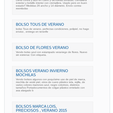
Lleva correa y lazo en cuero y tachuelas doradas, cremallera
exterior y bolsillo interior con cremallera. Usado pero en buen
estado!! Medidas 26 ancho y 14 diámetro. Envío contra-
reembolso
BOLSO TOUS DE VERANO
bolso Tous de verano, perfectas condiciones, polipiel, no hago
envios , entrego en tenerife
BOLSO DE FLORES VERANO
Vendo bolso azul con estampado veraniego de flores. Nuevo
sin estrenar. Con etiqueta.
BOLSOS VERANO INVIERNO
MOCHILAS
Vendo bolsos algunos con poquísimo uso de piel de marca,
mochila de vestir piel, otros de cuero plástico tela, rejilla, de
varios colores marrones azul, negro colorines, distintos
tamaños Portadocumentos de colgar plástico entelado con
asa alargado b
BOLSOS MARCA LOIS,
PRECIOSOS , VERANO 2015