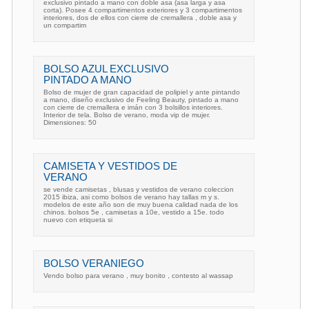
exclusivo pintado a mano con doble asa (asa larga y asa
corta). Posee 4 compartimentos exteriores y 3 compartimentos
interiores, dos de ellos con cierre de cremallera , doble asa y
un compartim
BOLSO AZUL EXCLUSIVO
PINTADO A MANO
Bolso de mujer de gran capacidad de polipiel y ante pintando
a mano, diseño exclusivo de Feeling Beauty, pintado a mano
con cierre de cremallera e imán con 3 bolsillos interiores.
Interior de tela. Bolso de verano, moda vip de mujer.
Dimensiones: 50
CAMISETA Y VESTIDOS DE
VERANO
se vende camisetas , blusas y vestidos de verano coleccion
2015 ibiza, asi como bolsos de verano hay tallas m y s.
modelos de este año son de muy buena calidad nada de los
chinos. bolsos 5e , camisetas a 10e, vestido a 15e. todo
nuevo con etiqueta si
BOLSO VERANIEGO
Vendo bolso para verano , muy bonito , contesto al wassap