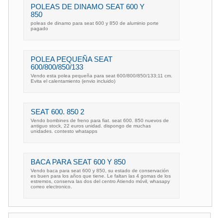
POLEAS DE DINAMO SEAT 600 Y
850
poleas de dinamo para seat 600 y 850 de aluminio porte
pagado
POLEA PEQUEÑA SEAT
600/800/850/133
Vendo esta polea pequeña para seat 600/800/850/133;11 cm.
Evita el calentamiento (envio incluido)
SEAT 600. 850 2
Vendo bombines de freno para fiat. seat 600. 850 nuevos de
antiguo stock, 22 euros unidad. dispongo de muchas
unidades. contesto whatapps
BACA PARA SEAT 600 Y 850
Vendo baca para seat 600 y 850, su estado de conservación
es buen para los años que tiene. Le faltan las 4 gomas de los
estremos, conserva las dos del centro Atiendo móvil, whasapy
correo electronico.