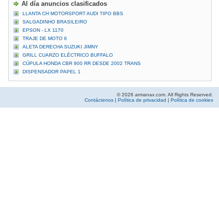
Al día anuncios clasificados
LLANTA CH MOTORSPORT AUDI TIPO BBS
SALGADINHO BRASILEIRO
EPSON - LX 1170
TRAJE DE MOTO 6
ALETA DERECHA SUZUKI JIMNY
GRILL CUARZO ELÉCTRICO BUFFALO
CÚPULA HONDA CBR 900 RR DESDE 2002 TRANS
DISPENSADOR PAPEL 1
© 2026 armanax.com. All Rights Reserved.
Contáctenos
|
Política de privacidad
|
Política de cookies