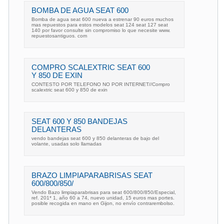
BOMBA DE AGUA SEAT 600
Bomba de agua seat 600 nueva a estrenar 90 euros muchos
mas repuestos para estos modelos seat 124 seat 127 seat
140 por favor consulte sin compromiso lo que necesite www.
repuestosantiguos. com
COMPRO SCALEXTRIC SEAT 600
Y 850 DE EXIN
CONTESTO POR TELEFONO NO POR INTERNET//Compro
scalextric seat 600 y 850 de exin
SEAT 600 Y 850 BANDEJAS
DELANTERAS
vendo bandejas seat 600 y 850 delanteras de bajo del
volante, usadas solo llamadas
BRAZO LIMPIAPARABRISAS SEAT
600/800/850/
Vendo Bazo limpiaparabrisas para seat 600/800/850/Especial,
ref. 201* 1, año 60 a 74, nuevo unidad, 15 euros mas portes.
posible recogida en mano en Gijon, no envío contrarembolso.