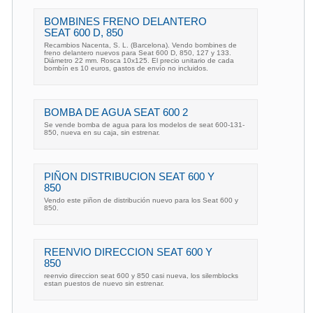
BOMBINES FRENO DELANTERO
SEAT 600 D, 850
Recambios Nacenta, S. L. (Barcelona). Vendo bombines de
freno delantero nuevos para Seat 600 D, 850, 127 y 133.
Diámetro 22 mm. Rosca 10x125. El precio unitario de cada
bombín es 10 euros, gastos de envío no incluidos.
BOMBA DE AGUA SEAT 600 2
Se vende bomba de agua para los modelos de seat 600-131-
850, nueva en su caja, sin estrenar.
PIÑON DISTRIBUCION SEAT 600 Y
850
Vendo este piñon de distribución nuevo para los Seat 600 y
850.
REENVIO DIRECCION SEAT 600 Y
850
reenvio direccion seat 600 y 850 casi nueva, los silemblocks
estan puestos de nuevo sin estrenar.