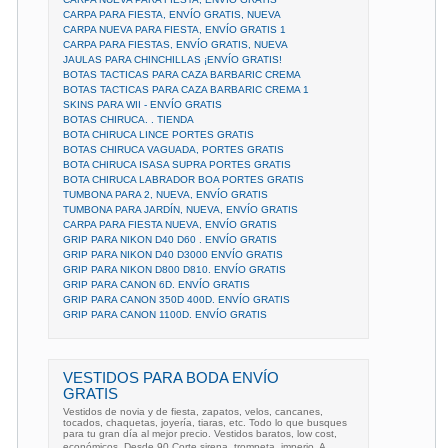
CARPA PARA FIESTA, ENVÍO GRATIS, NUEVA
CARPA NUEVA PARA FIESTA, ENVÍO GRATIS 1
CARPA PARA FIESTAS, ENVÍO GRATIS, NUEVA
JAULAS PARA CHINCHILLAS ¡ENVÍO GRATIS!
BOTAS TACTICAS PARA CAZA BARBARIC CREMA
BOTAS TACTICAS PARA CAZA BARBARIC CREMA 1
SKINS PARA WII - ENVÍO GRATIS
BOTAS CHIRUCA. . TIENDA
BOTA CHIRUCA LINCE PORTES GRATIS
BOTAS CHIRUCA VAGUADA, PORTES GRATIS
BOTA CHIRUCA ISASA SUPRA PORTES GRATIS
BOTA CHIRUCA LABRADOR BOA PORTES GRATIS
TUMBONA PARA 2, NUEVA, ENVÍO GRATIS
TUMBONA PARA JARDÍN, NUEVA, ENVÍO GRATIS
CARPA PARA FIESTA NUEVA, ENVÍO GRATIS
GRIP PARA NIKON D40 D60 . ENVÍO GRATIS
GRIP PARA NIKON D40 D3000 ENVÍO GRATIS
GRIP PARA NIKON D800 D810. ENVÍO GRATIS
GRIP PARA CANON 6D. ENVÍO GRATIS
GRIP PARA CANON 350D 400D. ENVÍO GRATIS
GRIP PARA CANON 1100D. ENVÍO GRATIS
VESTIDOS PARA BODA ENVÍO
GRATIS
Vestidos de novia y de fiesta, zapatos, velos, cancanes,
tocados, chaquetas, joyería, tiaras, etc. Todo lo que busques
para tu gran día al mejor precio. Vestidos baratos, low cost,
económicos. Desde 90 Corte sirena, trompeta, imperio, A,