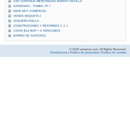
CAP CONTINUO MERCANCIAS BARATO SEVILLA
SANXENXO - TOMBO, Nº 7
NAVE MUY COMERCIAL
VENDO MAQUETA 2
VAQUERO ANILLA
CONSTRUCIONES Y REFORMAS J, J, 1
135/50 B14 BOP + 4 TAPACUBOS
BARRIO DE SANTIAGO
© 2026 armanax.com. All Rights Reserved.
Contáctenos
|
Política de privacidad
|
Política de cookies