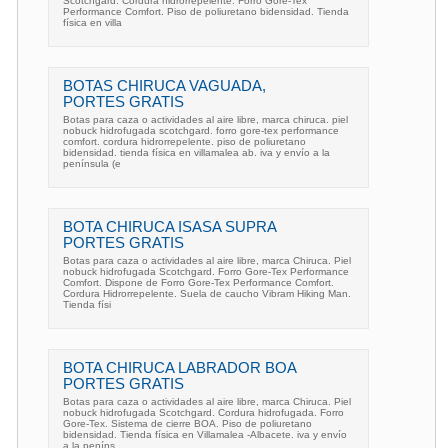
Scotchgard. Cordura hidrorrepelente. Forro Gore-Tex
Performance Comfort. Piso de poliuretano bidensidad. Tienda
física en villa
BOTAS CHIRUCA VAGUADA,
PORTES GRATIS
Botas para caza o actividades al aire libre, marca chiruca. piel
nobuck hidrofugada scotchgard. forro gore-tex performance
comfort. cordura hidrorrepelente. piso de poliuretano
bidensidad. tienda física en villamalea ab. iva y envío a la
península (e
BOTA CHIRUCA ISASA SUPRA
PORTES GRATIS
Botas para caza o actividades al aire libre, marca Chiruca. Piel
nobuck hidrofugada Scotchgard. Forro Gore-Tex Performance
Comfort. Dispone de Forro Gore-Tex Performance Comfort.
Cordura Hidrorrepelente. Suela de caucho Vibram Hiking Man.
Tienda físi
BOTA CHIRUCA LABRADOR BOA
PORTES GRATIS
Botas para caza o actividades al aire libre, marca Chiruca. Piel
nobuck hidrofugada Scotchgard. Cordura hidrofugada. Forro
Gore-Tex. Sistema de cierre BOA. Piso de poliuretano
bidensidad. Tienda física en Villamalea -Albacete. iva y envío
a la peníns