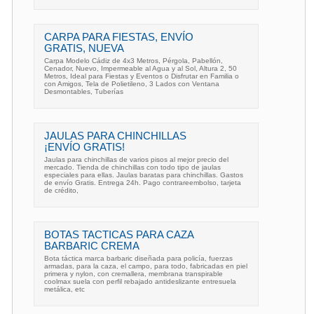
CARPA PARA FIESTAS, ENVÍO
GRATIS, NUEVA
Carpa Modelo Cádiz de 4x3 Metros, Pérgola, Pabellón,
Cenador, Nuevo, Impermeable al Agua y al Sol, Altura 2, 50
Metros, Ideal para Fiestas y Eventos o Disfrutar en Familia o
con Amigos, Tela de Polietileno, 3 Lados con Ventana
Desmontables, Tuberías
JAULAS PARA CHINCHILLAS
¡ENVÍO GRATIS!
Jaulas para chinchillas de varios pisos al mejor precio del
mercado. Tienda de chinchillas con todo tipo de jaulas
especiales para ellas. Jaulas baratas para chinchillas. Gastos
de envío Gratis. Entrega 24h. Pago contrareembolso, tarjeta
de crédito,
BOTAS TACTICAS PARA CAZA
BARBARIC CREMA
Bota táctica marca barbaric diseñada para policía, fuerzas
armadas, para la caza, el campo, para todo, fabricadas en piel
primera y nylon, con cremallera, membrana transpirable
coolmax suela con perfil rebajado antideslizante entresuela
metálica, etc