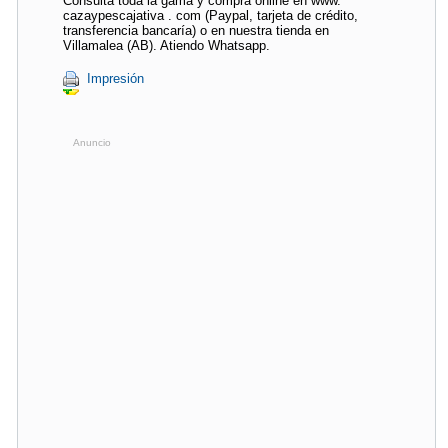
Consulta toda la gama y compra online en www.
cazaypescajativa . com (Paypal, tarjeta de crédito,
transferencia bancaría) o en nuestra tienda en
Villamalea (AB). Atiendo Whatsapp.
Impresión
Anuncio