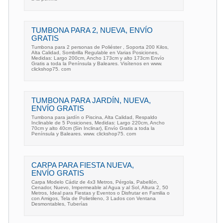
TUMBONA PARA 2, NUEVA, ENVÍO
GRATIS
Tumbona para 2 personas de Poliéster , Soporta 200 Kilos,
Alta Calidad, Sombrilla Regulable en Varias Posiciones,
Medidas: Largo 200cm, Ancho 173cm y alto 173cm Envío
Gratis a toda la Península y Baleares. Visítenos en www.
clickshop75. com
TUMBONA PARA JARDÍN, NUEVA,
ENVÍO GRATIS
Tumbona para jardín o Piscina, Alta Calidad, Respaldo
Inclinable de 5 Posiciones, Medidas: Largo 220cm, Ancho
70cm y alto 40cm (Sin Inclinar), Envío Gratis a toda la
Península y Baleares. www. clickshop75. com
CARPA PARA FIESTA NUEVA,
ENVÍO GRATIS
Carpa Modelo Cádiz de 4x3 Metros, Pérgola, Pabellón,
Cenador, Nuevo, Impermeable al Agua y al Sol, Altura 2, 50
Metros, Ideal para Fiestas y Eventos o Disfrutar en Familia o
con Amigos, Tela de Polietileno, 3 Lados con Ventana
Desmontables, Tuberías