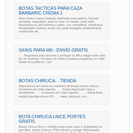
BOTAS TACTICAS PARA CAZA
BARBARIC CREMA 1
Bota táctica marca barbaric diseñada para policía, fuerzas
armadas, seguridad, para la caza, el campo, para todo,
fabricadas en piel primera y nylon, con cremallera, membrana
transpirable coolmax suela con perfil rebajado antideslizante
entresuela me
SKINS PARA WII - ENVÍO GRATIS
: : . Pegatinas para decorar y proteger tu Wii a elegir entre más
de 20 modelos. Puedes ver todas nuestras pegatinas en: http:
//www. ActualDecor. com
BOTAS CHIRUCA. . TIENDA
disponemos de todos los modelos de botas marca chiruca .
enviamos por toda españa. . . . botas ideal para caza o
senderismo. . . . enviamos por toda españa. . . . . oferta bota. .
modelo perdiguera en 65. . . . www. salocaza. es----
BOTA CHIRUCA LINCE PORTES
GRATIS
Botas chiruca lince o rehala botas para caza o actividades al
aire libre, marca Chiruca. Piel nobuck y serraje hidrofugada