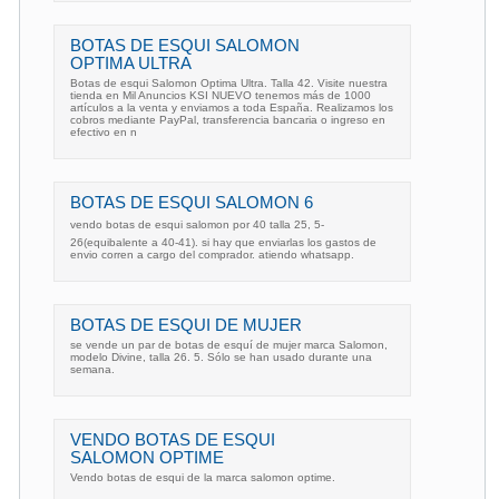
BOTAS DE ESQUI SALOMON
OPTIMA ULTRA
Botas de esqui Salomon Optima Ultra. Talla 42. Visite nuestra
tienda en Mil Anuncios KSI NUEVO tenemos más de 1000
artículos a la venta y enviamos a toda España. Realizamos los
cobros mediante PayPal, transferencia bancaria o ingreso en
efectivo en n
BOTAS DE ESQUI SALOMON 6
vendo botas de esqui salomon por 40 talla 25, 5-
26(equibalente a 40-41). si hay que enviarlas los gastos de
envio corren a cargo del comprador. atiendo whatsapp.
BOTAS DE ESQUI DE MUJER
se vende un par de botas de esquí de mujer marca Salomon,
modelo Divine, talla 26. 5. Sólo se han usado durante una
semana.
VENDO BOTAS DE ESQUI
SALOMON OPTIME
Vendo botas de esqui de la marca salomon optime.