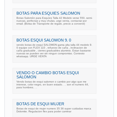
BOTAS PARA ESQUIES SALOMON
Botas Salomón para Esquíes Talla 42 Modelo verse 550, semi-
nuevas, perfectas y muy chulas, urge venta, contactar por
email. (Bolsa de Transporte de regalo, precio a convenir)
BOTAS ESQUI SALOMON 9. 0
vendo botas de esqui SALOMON gama alta talla 44 modelo 9.
0 equipe con FLEX 110 , refuerzo de caña , inclinacion de
caña graduable , cierres graduables aluminio. Estan bastante
nuevas se pueden ver sin ningun compromiso. Contesto
whatsapp. URGE VENTA
VENDO O CAMBIO BOTAS ESQUI
SALOMON
Vendo botas de esqui salomon o cambio por algo que me
interese, color negro, en buen estado. . . son el numero 44,
para hombres. . .
BOTAS DE ESQUI MUJER
Botas de esqui de mujer numero 35 36 super cuidadas marca
Dolomite. Regulacion flex para poder caminar