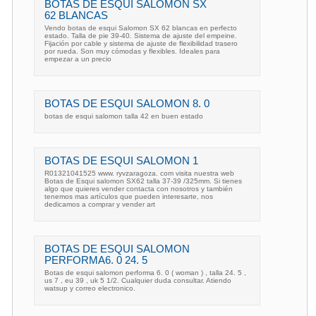
BOTAS DE ESQUI SALOMON SX
62 BLANCAS
Vendo botas de esqui Salomon SX 62 blancas en perfecto
estado. Talla de pie 39-40. Sistema de ajuste del empeine.
Fijación por cable y sistema de ajuste de flexibilidad trasero
por rueda. Son muy cómodas y flexibles. Ideales para
empezar a un precio
BOTAS DE ESQUI SALOMON 8. 0
botas de esqui salomon talla 42 en buen estado
BOTAS DE ESQUI SALOMON 1
R01321041525 www. ryvzaragoza. com visita nuestra web
Botas de Esqui salomon SX62 talla 37-39 /325mm. Si tienes
algo que quieres vender contacta con nosotros y también
tenemos mas artículos que pueden interesarte, nos
dedicamos a comprar y vender art
BOTAS DE ESQUI SALOMON
PERFORMA6. 0 24. 5
Botas de esqui salomon performa 6. 0 ( woman ) , talla 24. 5 ,
us 7 , eu 39 , uk 5 1/2. Cualquier duda consultar. Atiendo
watsup y correo electronico.