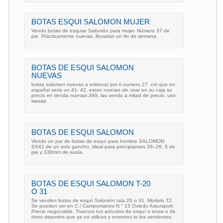
BOTAS ESQUI SALOMON MUJER
Vendo botas de esquiar Salomón para mujer. Número 37 de
pie. Prácticamente nuevas, llevadas un fin de semana.
BOTAS DE ESQUI SALOMON
NUEVAS
botas salomon nuevas a estrenar por ti numero 27. cm que en
español seria un 41- 42. estan nuevas sin usar en su caja su
precio en tienda nuevas 399, las vendo a mitad de precio, uso
wasap
BOTAS DE ESQUI SALOMON
Vendo un par de botas de esquí para hombre SALOMON
SX41 de un solo gancho, ideal para principiantes 26--26, 5 de
pie y 330mm de suela.
BOTAS DE ESQUI SALOMON T-20
O 31
Se venden botas de esquí Salomón tala 20 o 31. Modelo T2.
Se pueden ver en C / Campomanes N ° 13 Oviedo Astursport.
Precio negociable. Traenos tus artículos de esquí o snow o de
otros deportes que ya no utilices y nosotros te los vendemos.