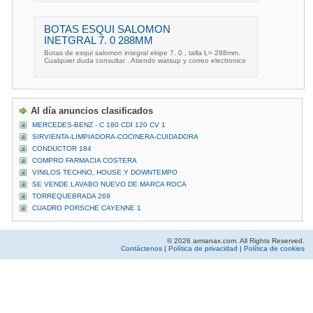
BOTAS ESQUI SALOMON
INETGRAL 7. 0 288MM
Botas de esqui salomon integral ekipe 7. 0 , talla L= 288mm.
Cualquier duda consultar . Atiendo watsup y correo electronico
Al día anuncios clasificados
MERCEDES-BENZ - C 180 CDI 120 CV 1
SIRVIENTA-LIMPIADORA-COCINERA-CUIDADORA
CONDUCTOR 184
COMPRO FARMACIA COSTERA
VINILOS TECHNO, HOUSE Y DOWNTEMPO
SE VENDE LAVABO NUEVO DE MARCA ROCA
TORREQUEBRADA 269
CUADRO PORSCHE CAYENNE 1
© 2026 armanax.com. All Rights Reserved.
Contáctenos
|
Política de privacidad
|
Política de cookies