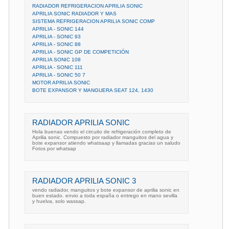
RADIADOR REFRIGERACION APRILIA SONIC
APRILIA SONIC RADIADOR Y MAS
SISTEMA REFRIGERACION APRILIA SONIC COMP
APRILIA - SONIC 144
APRILIA - SONIC 93
APRILIA - SONIC 88
APRILIA - SONIC GP DE COMPETICIÓN
APRILIA SONIC 108
APRILIA - SONIC 111
APRILIA - SONIC 50 7
MOTOR APRILIA SONIC
BOTE EXPANSOR Y MANGUERA SEAT 124, 1430
RADIADOR APRILIA SONIC
Hola buenas vendo el circuito de refrigeración completo de
Aprilia sonic. Compuesto por radiador manguitos del agua y
bote expansor atiendo whatsaap y llamadas gracias un saludo
Fotos por whatsap
RADIADOR APRILIA SONIC 3
vendo radiador, manguitos y bote expansor de aprilia sonic en
buen estado. envio a toda españa o entrego en mano sevilla
y huelva, solo wassap.