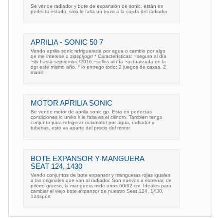
Se vende radiador y bote de expansión de sonic, están en
perfecto estado, solo le falta un trozo a la cojida del radiador
APRILIA - SONIC 50 7
Vendo aprilia sonic refriguerada por agua o cambio por algo
qe me interese o zipsp/jogrr * Características: ~seguro al día
~itv hasta septiembre/2016 ~sellos al día ~actualizada en la
dgt este mismo año. * lo entrego todo: 2 juegos de caxas, 2
manill
MOTOR APRILIA SONIC
Se vende motor de aprilia sonic gp. Esta en perfectas
condiciones lo uniko k le falta es el cilindro. Tambien tengo
conjunto para refrigerar ciclomotor por agua, radiador y
tuberias, esto va aparte del precio del motor.
BOTE EXPANSOR Y MANGUERA
SEAT 124, 1430
Vendo conjuntos de bote expansor y mangueras rojas iguales
a las originales que van al radiador. Son nuevos a estrenar, de
pitorro grueso, la manguera mide unos 60/62 cm. Ideales para
cambiar el viejo bote expansor de nuestro Seat 124, 1430,
124sport