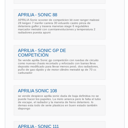
APRILIA - SONIC 88
APRILIA Sonic scooter de competicion kit over ranger malossi
28 keigen 7 tranfer carrera 30 eduardo castro pinza de
delantera galfer y trasera manetas stage 6 regulables
marcador metrakir con cuentarevoluciones y temperatura 2
radiadores puesta apunt
APRILIA - SONIC GP DE
COMPETICIÓN
Se vende aprilia Sonic gp competición con ruedas de circuito
como nuevas chasis recortado y reforzado con barras lleva
deposito modificado para llevar menos pesó, dos radiadores,
puño de gas rápido y de motor cilindro metrakit sp de 70 cc
carburador
APRILIA SONIC 108
se vende despiece aprilia sonic dada de baja definitiva no se
puede hacer los papeles. La moto arranca pero le falta el tubo
de escape, el radiador y la maneta de freno delantero. lo
demas esta todo de serie plasticos en buen estado también
dispongo
APRILIA - SONIC 111