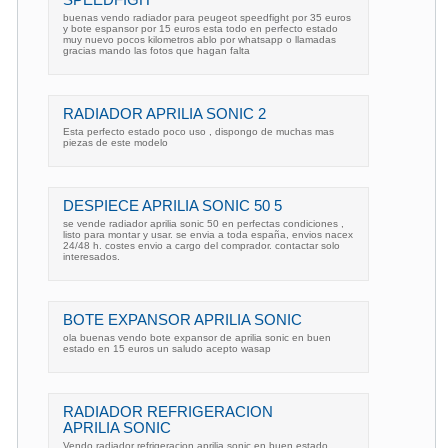
SPEEDFIGH
buenas vendo radiador para peugeot speedfight por 35 euros
y bote espansor por 15 euros esta todo en perfecto estado
muy nuevo pocos kilometros ablo por whatsapp o llamadas
gracias mando las fotos que hagan falta
RADIADOR APRILIA SONIC 2
Esta perfecto estado poco uso , dispongo de muchas mas
piezas de este modelo
DESPIECE APRILIA SONIC 50 5
se vende radiador aprilia sonic 50 en perfectas condiciones ,
listo para montar y usar. se envia a toda españa, envios nacex
24/48 h. costes envio a cargo del comprador. contactar solo
interesados.
BOTE EXPANSOR APRILIA SONIC
ola buenas vendo bote expansor de aprilia sonic en buen
estado en 15 euros un saludo acepto wasap
RADIADOR REFRIGERACION
APRILIA SONIC
Vendo radiador refrigeracion aprilia sonic en buen estado.