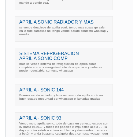
mando a donde sea.
APRILIA SONIC RADIADOR Y MAS
se vende despiece de aprilia sonic tengo mas cosas qe salen
en la foto carcasas no tengo vendo barato contesto whatsap y
email a
SISTEMA REFRIGERACION
APRILIA SONIC COMP
hola se vende sistema de refrigeracion de aprilia sonic
completo con sus manguitos bote de expansion y radiador.
precio negociable. contesto whatsapp
APRILIA - SONIC 144
Buenas vendo radiador y bote espansor de aprilia sonic en
buen estado preguntad por whatsapp o llamadas gracias
APRILIA - SONIC 93
Vendo moto aprilia sonic, todo de casa en perfecto estado con
itv hasta el 2017 y todos los papeles e impuestos al día . . . la
doy con otra estética entera en blanca y dos ruedas. . arranca
a botón y anda bastante cualquier duda contesto wasap . gen