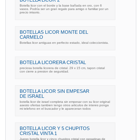
BOTELLA LICOR 2
Botella licor con el borde y la base bañada en oro, con 6
vasos. Podría ser un gran regalo para amigo o familiar por un
precio irrisorio.
BOTELLAS LICOR MONTE DEL
CARMELO
Botellas licor antiguas en perfecto estado, ideal coleccionista.
BOTELLA LICORERA CRISTAL
preciosa botella licorera de cristal. 29 x 15 cm, tapon cristal
con cierre a presion de seguridad.
BOTELLA LICOR SIN EMPESAR
DE ISRAEL
botella licor de israel completa sin empesar con su licor original
asesto ofertas tambien tengo otros articulos de interes ponga
mi telefono en el buscador y le apareceran todos
BOTELLA LICOR Y 5 CHUPITOS
CRISTAL VINTA 1
Juego botella licor y cinco chupitos cristal con pegatinas de