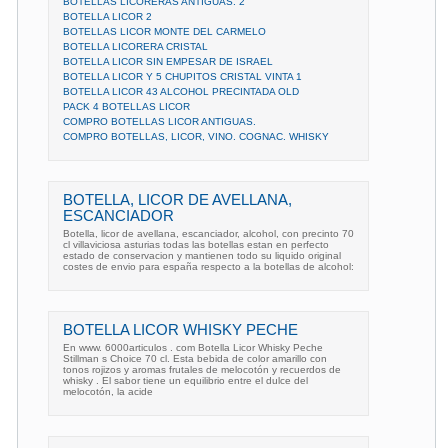
BOTELLAS LICORERAS ANTIGUAS. 2
BOTELLA LICOR 2
BOTELLAS LICOR MONTE DEL CARMELO
BOTELLA LICORERA CRISTAL
BOTELLA LICOR SIN EMPESAR DE ISRAEL
BOTELLA LICOR Y 5 CHUPITOS CRISTAL VINTA 1
BOTELLA LICOR 43 ALCOHOL PRECINTADA OLD
PACK 4 BOTELLAS LICOR
COMPRO BOTELLAS LICOR ANTIGUAS.
COMPRO BOTELLAS, LICOR, VINO. COGNAC. WHISKY
BOTELLA, LICOR DE AVELLANA,
ESCANCIADOR
Botella, licor de avellana, escanciador, alcohol, con precinto 70
cl villaviciosa asturias todas las botellas estan en perfecto
estado de conservacion y mantienen todo su liquido original
costes de envio para españa respecto a la botellas de alcohol:
BOTELLA LICOR WHISKY PECHE
En www. 6000articulos . com Botella Licor Whisky Peche
Stillman s Choice 70 cl. Esta bebida de color amarillo con
tonos rojizos y aromas frutales de melocotón y recuerdos de
whisky . El sabor tiene un equilibrio entre el dulce del
melocotón, la acide