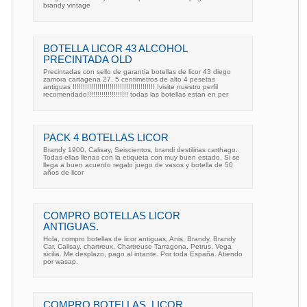
brandy vintage
BOTELLA LICOR 43 ALCOHOL
PRECINTADA OLD
Precintadas con sello de garantia botellas de licor 43 diego
zamora cartagena 27, 5 centimetros de alto 4 pesetas
antiguas !!!!!!!!!!!!!!!!!!!!!!!!!!!!!!!!!!!!!!!! !visite nuestro perfil
recomendado!!!!!!!!!!!!!!!!!!!! todas las botellas estan en per
PACK 4 BOTELLAS LICOR
Brandy 1900, Calisay, Seiscientos, brandi destilirias carthago.
Todas ellas llenas con la etiqueta con muy buen estado. Si se
llega a buen acuerdo regalo juego de vasos y botella de 50
años de licor
COMPRO BOTELLAS LICOR
ANTIGUAS.
Hola, compro botellas de licor antiguas, Anis, Brandy, Brandy
Car, Calisay, chartreux, Chartreuse Tarragona. Petrus, Vega
sicilia. Me desplazo, pago al intante. Por toda España. Atiendo
por wasap.
COMPRO BOTELLAS, LICOR,