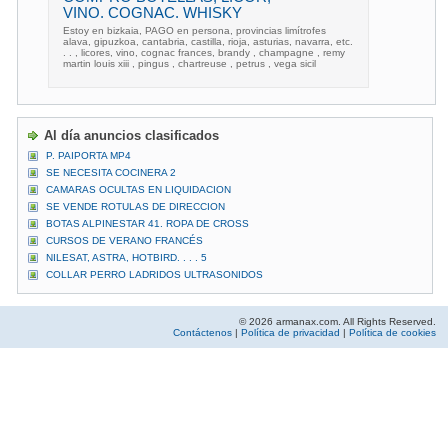
VINO. COGNAC. WHISKY
Estoy en bizkaia, PAGO en persona, provincias limítrofes
alava, gipuzkoa, cantabria, castilla, rioja, asturias, navarra, etc.
. . , licores, vino, cognac frances, brandy , champagne , remy
martin louis xiii , pingus , chartreuse , petrus , vega sicil
Al día anuncios clasificados
P. PAIPORTA MP4
SE NECESITA COCINERA 2
CAMARAS OCULTAS EN LIQUIDACION
SE VENDE ROTULAS DE DIRECCION
BOTAS ALPINESTAR 41. ROPA DE CROSS
CURSOS DE VERANO FRANCÉS
NILESAT, ASTRA, HOTBIRD. . . . 5
COLLAR PERRO LADRIDOS ULTRASONIDOS
© 2026 armanax.com. All Rights Reserved.
Contáctenos
|
Política de privacidad
|
Política de cookies