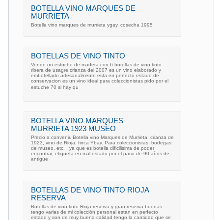
BOTELLA VINO MARQUES DE
MURRIETA
Botella vino marques de murrieta ygay, cosecha 1995
BOTELLAS DE VINO TINTO
Vendo un estuche de madera con 6 botellas de vino tinto
ribera de usagre crianza del 2007 es un vino elaborado y
embotellado artesanalmente esta en perfecto estado de
conservacion es un vino ideal para coleccionistas pido por el
estuche 70 si hay qu
BOTELLA VINO MARQUES
MURRIETA 1923 MUSEO
Precio a convenir. Botella vino Marques de Murrieta, crianza de
1923, vino de Rioja, finca Ybay. Para coleccionistas, bodegas
de museo, etc. , ya que es botella dificilisima de poder
encontrar, etiqueta en mal estado por el paso de 90 años de
antigüe
BOTELLAS DE VINO TINTO RIOJA
RESERVA
Botellas de vino tinto Rioja reserva y gran reserva buenas
tengo varias de mi colección personal están en perfecto
estado y son de muy buena calidad tengo la cantidad que se