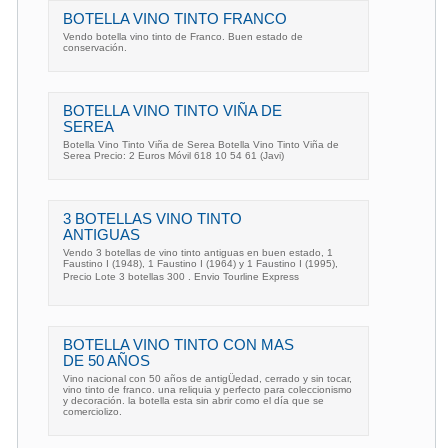
BOTELLA VINO TINTO FRANCO
Vendo botella vino tinto de Franco. Buen estado de
conservación.
BOTELLA VINO TINTO VIÑA DE
SEREA
Botella Vino Tinto Viña de Serea Botella Vino Tinto Viña de
Serea Precio: 2 Euros Móvil 618 10 54 61 (Javi)
3 BOTELLAS VINO TINTO
ANTIGUAS
Vendo 3 botellas de vino tinto antiguas en buen estado, 1
Faustino I (1948), 1 Faustino I (1964) y 1 Faustino I (1995),
Precio Lote 3 botellas 300 . Envio Tourline Express
BOTELLA VINO TINTO CON MAS
DE 50 AÑOS
Vino nacional con 50 años de antigÜedad, cerrado y sin tocar,
vino tinto de franco. una reliquia y perfecto para coleccionismo
y decoración. la botella esta sin abrir como el día que se
comerciolizo.