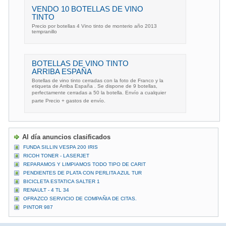
VENDO 10 BOTELLAS DE VINO
TINTO
Precio por botellas 4 Vino tinto de monterio año 2013
tempranillo
BOTELLAS DE VINO TINTO
ARRIBA ESPAÑA
Botellas de vino tinto cerradas con la foto de Franco y la
etiqueta de Arriba España . Se dispone de 9 botellas,
perfectamente cerradas a 50 la botella. Envío a cualquier
parte Precio + gastos de envío.
Al día anuncios clasificados
FUNDA SILLIN VESPA 200 IRIS
RICOH TONER - LASERJET
REPARAMOS Y LIMPIAMOS TODO TIPO DE CARIT
PENDIENTES DE PLATA CON PERLITA AZUL TUR
BICICLETA ESTATICA SALTER 1
RENAULT - 4 TL 34
OFRAZCO SERVICIO DE COMPAÑIA DE CITAS.
PINTOR 987