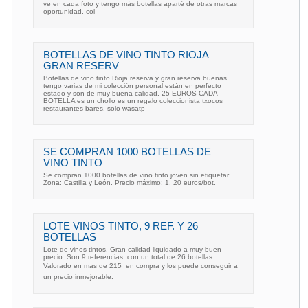
ve en cada foto y tengo más botellas aparté de otras marcas
oportunidad. col
BOTELLAS DE VINO TINTO RIOJA
GRAN RESERV
Botellas de vino tinto Rioja reserva y gran reserva buenas
tengo varias de mi colección personal están en perfecto
estado y son de muy buena calidad. 25 EUROS CADA
BOTELLA es un chollo es un regalo coleccionista txocos
restaurantes bares. solo wasatp
SE COMPRAN 1000 BOTELLAS DE
VINO TINTO
Se compran 1000 botellas de vino tinto joven sin etiquetar.
Zona: Castilla y León. Precio máximo: 1, 20 euros/bot.
LOTE VINOS TINTO, 9 REF. Y 26
BOTELLAS
Lote de vinos tintos. Gran calidad liquidado a muy buen
precio. Son 9 referencias, con un total de 26 botellas.
Valorado en mas de 215  en compra y los puede conseguir a
un precio inmejorable.