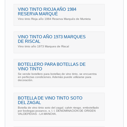
VINO TINTO RIOJA AÑO 1984
RESERVA MARQUÉ
Vino tinto Rioja año 1984 Reserva Marqués de Murrieta
VINO TINTO AÑO 1973 MARQUES
DE RISCAL
Vino tinto año 1973 Marques de Riscal
BOTELLERO PARA BOTELLAS DE
VINO TINTO
Se vende botellero para botellas de vino tinto, se encuentra
en perfectas condiciones. Además puede utilizarse para
decoración.
BOTELLA DE VINO TINTO SOTO
DEL ZAGAL
Botella de vino tinto soto del zagal. calvin riesgo. embotellado
por bodegas pozanco, s. l. l. DENOMINACION DE ORIGEN
VALDEPEñAS - LA MANCHA.