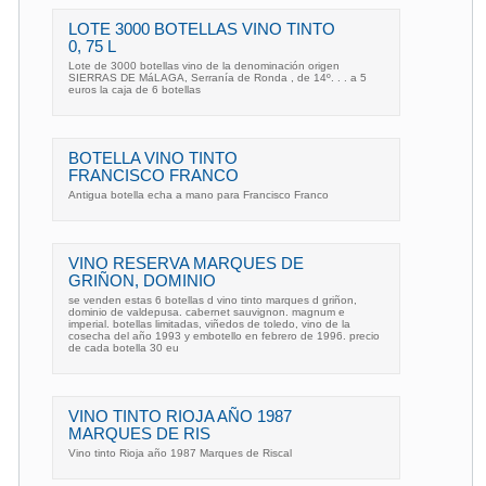
LOTE 3000 BOTELLAS VINO TINTO
0, 75 L
Lote de 3000 botellas vino de la denominación origen
SIERRAS DE MáLAGA, Serranía de Ronda , de 14º. . . a 5
euros la caja de 6 botellas
BOTELLA VINO TINTO
FRANCISCO FRANCO
Antigua botella echa a mano para Francisco Franco
VINO RESERVA MARQUES DE
GRIÑON, DOMINIO
se venden estas 6 botellas d vino tinto marques d griñon,
dominio de valdepusa. cabernet sauvignon. magnum e
imperial. botellas limitadas, viñedos de toledo, vino de la
cosecha del año 1993 y embotello en febrero de 1996. precio
de cada botella 30 eu
VINO TINTO RIOJA AÑO 1987
MARQUES DE RIS
Vino tinto Rioja año 1987 Marques de Riscal