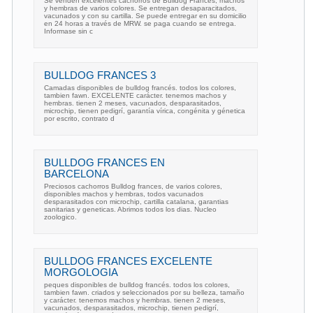
Se venden excelentes cachorros de Bulldog Frances, machos
y hembras de varios colores. Se entregan desaparacitados,
vacunados y con su cartilla. Se puede entregar en su domicilio
en 24 horas a través de MRW. se paga cuando se entrega.
Informase sin c
BULLDOG FRANCES 3
Camadas disponibles de bulldog francés. todos los colores,
tambien fawn. EXCELENTE carácter. tenemos machos y
hembras. tienen 2 meses, vacunados, desparasitados,
microchip, tienen pedigrí, garantía vírica, congénita y génetica
por escrito, contrato d
BULLDOG FRANCES EN
BARCELONA
Preciosos cachorros Bulldog frances, de varios colores,
disponibles machos y hembras, todos vacunados
desparasitados con microchip, cartilla catalana, garantias
sanitarias y geneticas. Abrimos todos los dias. Nucleo
zoologico.
BULLDOG FRANCES EXCELENTE
MORGOLOGIA
peques disponibles de bulldog francés. todos los colores,
tambien fawn. criados y seleccionados por su belleza, tamaño
y carácter. tenemos machos y hembras. tienen 2 meses,
vacunados, desparasitados, microchip, tienen pedigrí,