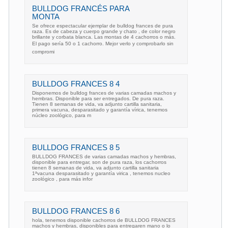
BULLDOG FRANCÉS PARA
MONTA
Se ofrece espectacular ejemplar de bulldog frances de pura
raza. Es de cabeza y cuerpo grande y chato , de color negro
brillante y corbata blanca. Las montas de 4 cachorros o más.
El pago sería 50 o 1 cachorro. Mejor verlo y comprobarlo sin
compromi
BULLDOG FRANCES 8 4
Disponemos de bulldog frances de varias camadas machos y
hembras. Disponible para ser entregados. De pura raza.
Tienen 8 semanas de vida, va adjunto cartilla sanitaria,
primera vacuna, desparasitado y garantía vírica, tenemos
núcleo zoológico, para m
BULLDOG FRANCES 8 5
BULLDOG FRANCES de varias camadas machos y hembras,
disponible para entregar, son de pura raza, los cachorros
tienen 8 semanas de vida, va adjunto cartilla sanitaria
1ªvacuna desparasitado y garantía virica , tenemos nucleo
zoológico , para más infor
BULLDOG FRANCES 8 6
hola, tenemos disponible cachorros de BULLDOG FRANCES
machos y hembras, disponibles para entregaren mano o lo