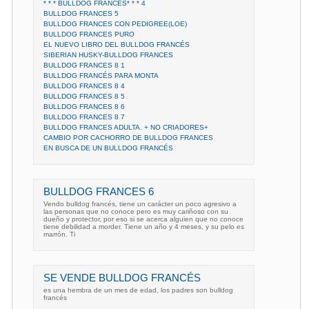
* * * BULLDOG FRANCES* * * 4
BULLDOG FRANCES 5
BULLDOG FRANCES CON PEDIGREE(LOE)
BULLDOG FRANCES PURO
EL NUEVO LIBRO DEL BULLDOG FRANCÉS
SIBERIAN HUSKY-BULLDOG FRANCES
BULLDOG FRANCES 8 1
BULLDOG FRANCÉS PARA MONTA
BULLDOG FRANCES 8 4
BULLDOG FRANCES 8 5
BULLDOG FRANCES 8 6
BULLDOG FRANCES 8 7
BULLDOG FRANCES ADULTA. + NO CRIADORES+
CAMBIO POR CACHORRO DE BULLDOG FRANCES
EN BUSCA DE UN BULLDOG FRANCÉS
BULLDOG FRANCES 6
Vendo bulldog francés, tiene un carácter un poco agresivo a
las personas que no conoce pero es muy cariñoso con su
dueño y protector, por eso si se acerca alguien que no conoce
tiene debilidad a morder. Tiene un año y 4 meses, y su pelo es
marrón. Ti
SE VENDE BULLDOG FRANCÉS
es una hembra de un mes de edad, los padres son bulldog
francés