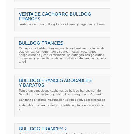
VENTA DE CACHORRO BULLDOG
FRANCES
venta de cachorro bulldog frances blanco y negro tiene 1 mes
BULLDOG FRANCES
Camadas de bulldog frances, machos y hembras, variedad de
colores: blanco/negro, fawn, negro. . . estan vacunados
desparasitados y con el microchip. se entregan con garantías
por escrito y su cartilla sanitaria. posibilidad de financiar. envios
a tod
BULLDOG FRANCES ADORABLES
Y BARATOS
Tengo unos preciosos cachorros de bulldog frances son de
Pura Raza. Los mejores perritos. Los entrego con:  Garantía
Sanitaria por escrito  Vacunación según edad, desparasitados
e identificados con microchip.  Cartilla sanitaria e inscripción en
e
BULLDOG FRANCES 2