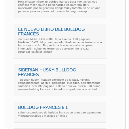
Hola oftezco mi bonito bulldog frances para montas es muy
cariñoso y con mucha personalidad es muy robusto y
musculado por su genetica dangerbull y toronto. tiene un año
perfecto para su primer celo. mas imfo tengo wasap.
EL NUEVO LIBRO DEL BULLDOG
FRANCÉS
Jacques Mulin. Tikal 2006. Tapa blanda. 190 páginas.
Medidas 15x21. Muy buen estado. Profusamente ilustrado con
fotos a todo color. Proporciona la más actual y completa
información sobre los origenes y evolución de la raza,
estándar, carácter, alimen
SIBERIAN HUSKY-BULLDOG
FRANCES
--siberian husky ( tratado completo de la raza, historia,
comportamiento, aptitud, psicologia, cuidados, adiestramiento,
sintomas, ect) 190 paginas, estado : nuevo. precio : 10 euros--
------------ bulldog frances : ( tratado completo de la raza, hist
BULLDOG FRANCES 8 1
cahorros presiosos de bulldog frances se entregan vacunados
y desparasitados e inscritos en el loe