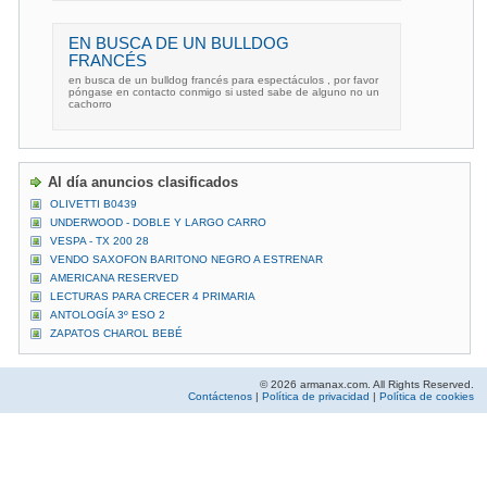
EN BUSCA DE UN BULLDOG
FRANCÉS
en busca de un bulldog francés para espectáculos , por favor
póngase en contacto conmigo si usted sabe de alguno no un
cachorro
Al día anuncios clasificados
OLIVETTI B0439
UNDERWOOD - DOBLE Y LARGO CARRO
VESPA - TX 200 28
VENDO SAXOFON BARITONO NEGRO A ESTRENAR
AMERICANA RESERVED
LECTURAS PARA CRECER 4 PRIMARIA
ANTOLOGÍA 3º ESO 2
ZAPATOS CHAROL BEBÉ
© 2026 armanax.com. All Rights Reserved.
Contáctenos
|
Política de privacidad
|
Política de cookies