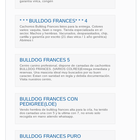
garantía vírica, congén
* * * BULLDOG FRANCES* * * 4
Cachorros Bulldog Frances listos para la entrega. Colores
varios: vaquita, fawn o negro. Tienda especializada en el
sector. Machos y hembras. Vacunados, desparasitados, chip,
cartilla y garantía por escrito (21 dias virica / 1 año genética)
Abrimos t
BULLDOG FRANCES 5
Centro canino profesional, dispone de camadas de cachorritos
BULLDOG FRANCES. (VARIOS COLRES)Entrega inmediata y
reservas. Una mascota ideal muy buscados por su buen
caracter. Estan con sanidad en regla y debida documentación.
Visita nuestros centro,
BULLDOG FRANCES CON
PEDIGREE(LOE)
Vendo hembra de bulldog frances alta para la cría, ha tenido
dos camadas una con 5 y la ultima con 7, no envio solo
recogida en mano atiendo whatsapp.
BULLDOG FRANCES PURO