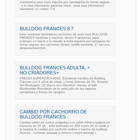
mandamos para toda españa por mensajeria de forma segura
, y lo mas importante garantia virica . para mas informacion
mandame un correo !! N
BULLDOG FRANCES 8 7
hola, tenemos fantasticos cachorros de pura raza BULLDOG
FRANCES hembras y machos. tienen 8 semanas, para
entregar en mano o lo mando a toda españa por mesajeria de
forma segura. los cachorros tienen cartilla sanitaria, 1º vacuna,
desparacitado(inti
BULLDOG FRANCES ADULTA. +
NO CRIADORES+
PRECIO SUPERIOR A 400E. Excelente hembra de Bulldog
Frances con 4 años de edad. Líneas directas de Ch. Brassor
dei Boulegatti, Ch Greco von Glandorf, Harvey of little
Bombardier Resultado de la selección de los mejores
ejemplares y líneas de sangres.
CAMBIO POR CACHORRO DE
BULLDOG FRANCES
Cambio tablet de nueve pulgadas con cable hdmi y targeta de
memoria de 32 gb . esta balorada en 200 euros sin el cable y
la targeta la cambio por cachorro embra o macho de bulldog
frances . contesto wassap y correos ( mejor wassap )