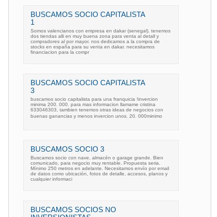
BUSCAMOS SOCIO CAPITALISTA
1
Somos valencianos con empresa en dakar (senegal). tenemos
dos tiendas alli en muy buena zona para venta al detall y
compradores al por mayor. nos dedicamos a la compra de
stocks en españa para su venta en dakar. necesitamos
financiacion para la compr
BUSCAMOS SOCIO CAPITALISTA
3
buscamos socio capitalista para una franquicia !invercion
minima 200. 000. para mas informacion llamame cristina
633046303, tambien tenemos otras ideas de negocios con
buenas ganancias y menos invercion unos. 20. 000minimo
BUSCAMOS SOCIO 3
Buscamos socio con nave, almacén o garage grande. Bien
comunicado, para negocio muy rentable. Propuesta seria.
Mínimo 250 metros en adelante. Necesitamos envío por email
de datos como ubicación, fotos de detalle, accesos, planos y
cualquier informaci
BUSCAMOS SOCIOS NO