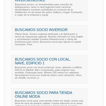
INVERSIONISTAS.
Buscamos socios, no inversionistas para creación de
delegaciones, tanto a nivel regional como nacional,
desarrollamos nuestras actividades en el sector de la
distribución en las áreas de salud, belleza y hogar. Formación
a cargo de la empresa y equip
BUSCAMOS SOCIO INVERSOR
Oferta Seria. Somos empresa dedicada a la fabricacion y
venta de maquinaria agricola. Nuestro mercado es muy amplio
y necesitamos ampliar nuestra infraestructura y oferta de
productos para crecer. Buscamos socio que aporte el capital
necesario. Para
BUSCAMOS SOCIO CON LOCAL,
NAVE, EDIFICIO 1
Buscamos socio con local comercial, nave, almacén o edificio
SOLO en Madrid. Bien comunicado, para negocio muy
rentable. Propuesta seria. Mínimo 250 metros en adelante.
Necesitamos envío por email de datos como ubicación, fotos
de detalle, accesos, p
BUSCAMOS SOCIO PARA TIENDA
ONLINE MODA
Buscamos socio para crear tienda online de moda, somos una
firma de ropa de primera calidad, nuesta intención es la venta
online para el mercado nacional e internacional, tenemos