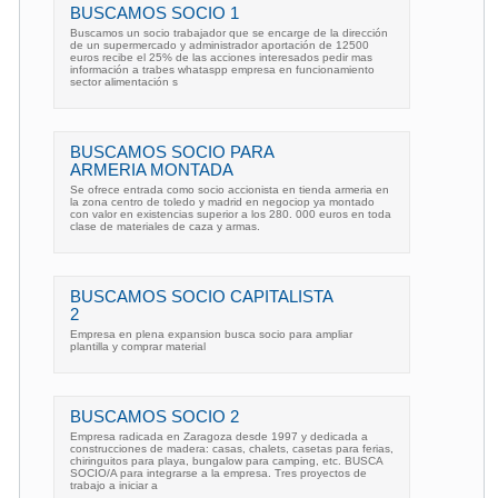
BUSCAMOS SOCIO 1
Buscamos un socio trabajador que se encarge de la dirección
de un supermercado y administrador aportación de 12500
euros recibe el 25% de las acciones interesados pedir mas
información a trabes whataspp empresa en funcionamiento
sector alimentación s
BUSCAMOS SOCIO PARA
ARMERIA MONTADA
Se ofrece entrada como socio accionista en tienda armeria en
la zona centro de toledo y madrid en negociop ya montado
con valor en existencias superior a los 280. 000 euros en toda
clase de materiales de caza y armas.
BUSCAMOS SOCIO CAPITALISTA
2
Empresa en plena expansion busca socio para ampliar
plantilla y comprar material
BUSCAMOS SOCIO 2
Empresa radicada en Zaragoza desde 1997 y dedicada a
construcciones de madera: casas, chalets, casetas para ferias,
chiringuitos para playa, bungalow para camping, etc. BUSCA
SOCIO/A para integrarse a la empresa. Tres proyectos de
trabajo a iniciar a