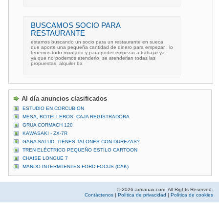
BUSCAMOS SOCIO PARA
RESTAURANTE
estamos buscando un socio para un restaurante en sueca,
que aporte una pequeña cantidad de dinero para empezar , lo
tenemos todo montado y para poder empezar a trabajar ya ,
ya que no podemos atenderlo. se atenderian todas las
propuestas, alquiler ba
Al día anuncios clasificados
ESTUDIO EN CORCUBION
MESA, BOTELLEROS, CAJA REGISTRADORA
GRUA CORMACH 120
KAWASAKI - ZX-7R
GANA SALUD, TIENES TALONES CON DUREZAS?
TREN ELÉCTRICO PEQUEÑO ESTILO CARTOON
CHAISE LONGUE 7
MANDO INTERMTENTES FORD FOCUS (CAK)
© 2026 armanax.com. All Rights Reserved.
Contáctenos
|
Política de privacidad
|
Política de cookies