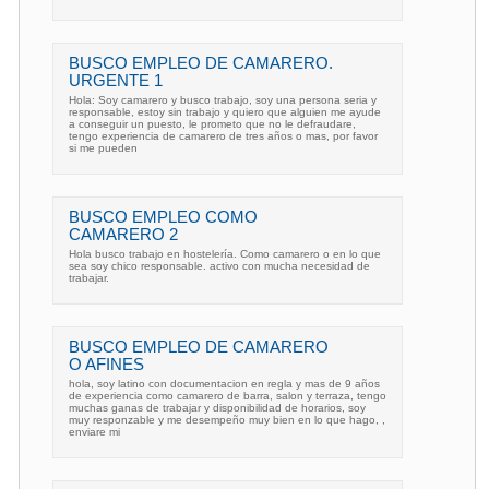
BUSCO EMPLEO DE CAMARERO.
URGENTE 1
Hola: Soy camarero y busco trabajo, soy una persona seria y
responsable, estoy sin trabajo y quiero que alguien me ayude
a conseguir un puesto, le prometo que no le defraudare,
tengo experiencia de camarero de tres años o mas, por favor
si me pueden
BUSCO EMPLEO COMO
CAMARERO 2
Hola busco trabajo en hostelería. Como camarero o en lo que
sea soy chico responsable. activo con mucha necesidad de
trabajar.
BUSCO EMPLEO DE CAMARERO
O AFINES
hola, soy latino con documentacion en regla y mas de 9 años
de experiencia como camarero de barra, salon y terraza, tengo
muchas ganas de trabajar y disponibilidad de horarios, soy
muy responzable y me desempeño muy bien en lo que hago, ,
enviare mi