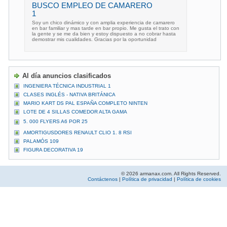
BUSCO EMPLEO DE CAMARERO
1
Soy un chico dinámico y con amplia experiencia de camarero
en bar familiar y mas tarde en bar propio. Me gusta el trato con
la gente y se me da bien y estoy dispuesto a no cobrar hasta
demostrar mis cualidades. Gracias por la oportunidad
Al día anuncios clasificados
INGENIERA TÉCNICA INDUSTRIAL 1
CLASES INGLÉS - NATIVA BRITÁNICA
MARIO KART DS PAL ESPAÑA COMPLETO NINTEN
LOTE DE 4 SILLAS COMEDOR ALTA GAMA
5. 000 FLYERS A6 POR 25
AMORTIGUSDORES RENAULT CLIO 1. 8 RSI
PALAMÓS 109
FIGURA DECORATIVA 19
© 2026 armanax.com. All Rights Reserved.
Contáctenos
|
Política de privacidad
|
Política de cookies