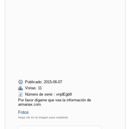
Publicado: 2015-06-07
Vistas: 11
Número de serie：vnjdEgb8
Por favor dígame que vea la información de
armanax.com.
Fotos
Haga clic en la imagen para ampliarla