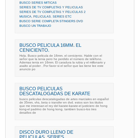
BUSCO SERIES MITICAS
SERIES DE TV COMPLETAS Y PELICULAS
SERIES DE TV COMPLETAS Y PELICULAS 2
MUSICA, PELICULAS. SERIES ETC
BUSCO SERIE COMPLETA STINGERS DVD
BUSCO UN TRABAJO
BUSCO PELICULA 16MM. EL
CENICIENTO.
Hola. Busco pelicula de 16mm. el ceniciento. Hable con el
señor que la tenia pero he perdido el número de teléfono.
Ademas tenia en 16mm. El caradura la rubia y el millonario y
asalto al poder . Por favor si el señor que las tiene lee este
anuncio po
BUSCO PELICULAS
DESCATALOGADAS DE KARATE
busco peliculas descatalogadas de artes marciales en español
de 35mm, vhs, beta o transfer en dvd. estos son los titulos
que me interesan-el rey del karate-karate-el justiciero de hong
kong-el padrino de hong kong. tambien busco-los tres
desafios de
DISCO DURO LLENO DE
PELICULAS, SERIES