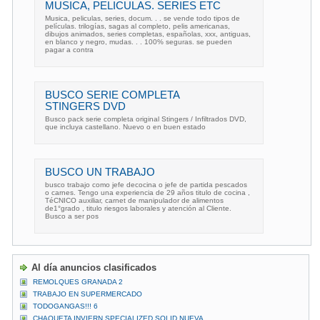
MUSICA, PELICULAS. SERIES ETC
Musica, peliculas, series, docum. . . se vende todo tipos de
películas. trilogías, sagas al completo, pelis americanas,
dibujos animados, series completas, españolas, xxx, antiguas,
en blanco y negro, mudas. . . 100% seguras. se pueden
pagar a contra
BUSCO SERIE COMPLETA
STINGERS DVD
Busco pack serie completa original Stingers / Infiltrados DVD,
que incluya castellano. Nuevo o en buen estado
BUSCO UN TRABAJO
busco trabajo como jefe decocina o jefe de partida pescados
o carnes. Tengo una experiencia de 29 años titulo de cocina ,
TéCNICO auxiliar, carnet de manipulador de alimentos
de1°grado , titulo riesgos laborales y atención al Cliente.
Busco a ser pos
Al día anuncios clasificados
REMOLQUES GRANADA 2
TRABAJO EN SUPERMERCADO
TODOGANGAS!!! 6
CHAQUETA INVIERN SPECIALIZED SOLID NUEVA