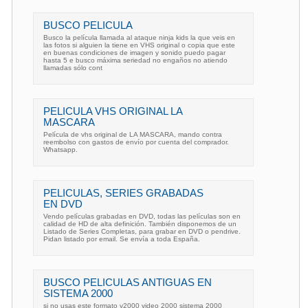
BUSCO PELICULA
Busco la película llamada al ataque ninja kids la que veis en
las fotos si alguien la tiene en VHS original o copia que este
en buenas condiciones de imagen y sonido puedo pagar
hasta 5 e busco máxima seriedad no engaños no atiendo
llamadas sólo cont
PELICULA VHS ORIGINAL LA
MASCARA
Película de vhs original de LA MASCARA, mando contra
reembolso con gastos de envío por cuenta del comprador.
Whatsapp.
PELICULAS, SERIES GRABADAS
EN DVD
Vendo películas grabadas en DVD, todas las películas son en
calidad de HD de alta definición. También disponemos de un
Listado de Series Completas, para grabar en DVD o pendrive.
Pidan listado por email. Se envía a toda España.
BUSCO PELICULAS ANTIGUAS EN
SISTEMA 2000
si no usas este formato v2000 video 2000 sistema 2000