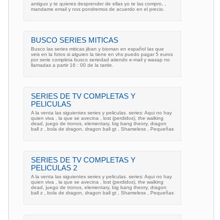
antiguo y te quieres desprender de ellas yo te las compro, ,
mandame email y nos pondremos de acuerdo en el precio.
BUSCO SERIES MITICAS
Busco las series miticas jiban y bioman en español las que
veis en la fotos si alguien la tiene en vhs puedo pagar 5 euros
por serie completa busco seriedad atiendo e-mail y wasap no
llamadas a partir 16 : 00 de la tarde.
SERIES DE TV COMPLETAS Y
PELICULAS
A la venta las siguientes series y peliculas. series: Aqui no hay
quien viva , la que se avecina , lost (perdidos), the walking
dead, juego de tronos, elementary, big bang theory, dragon
ball z , bola de dragon, dragon ball gt , Shameless , Pequeñas
SERIES DE TV COMPLETAS Y
PELICULAS 2
A la venta las siguientes series y peliculas. series: Aqui no hay
quien viva , la que se avecina , lost (perdidos), the walking
dead, juego de tronos, elementary, big bang theory, dragon
ball z , bola de dragon, dragon ball gt , Shameless , Pequeñas