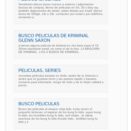
Vendemos discos duros nuevos a estreno ( adjuntamos
factura de compra), llenos de peliculas en hd, 3d y bluy ray.
también disponemos de series. pidan listado por email. discos
duros de 500gb, 1tb o 2tb. contacten por email o por teléfono.
enviamos a
BUSCO PELICULAS DE KRIMINAL
GLENN SAXON
si tienes alguna pelicula de kriminal en vhs beta super 8 16
35mm mandame email. es como el de la foto. LA MASCARA
DE KRIMINAL. LOS 4 BUDAS DE KRIMINAL.
PELICULAS, SERIES
necesitas peliculas baratas en dvds, series de tu infancia o
series que te gustaria tener y las quieres rapido y baratas.
contacta para informarte, tengo de todo y de la mejor calidad y
precio.
BUSCO PELICULAS
Busco las peliculas al ataque ninja kids, lucky seven el
pequeño kicboxer, el regreso de los kung fu kids, super kung
fu kids, los increibles kung fu kids, surf ninjas , la ultima
aventura de los kung fu kids thurder kids , terribles kung fu
kids y k