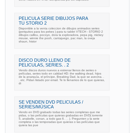
PELICULA SERIE DIBUJOS PARA
TU STORIO 2
Disponible a la venta coleccion de dibujos animados series
(periquitos para los pekes ) para tu tablet VTECH - STORIO 2
dibujos caillou, pocoyo, dora la exploradora, pepa pig, mickey
mouse, winnie the pooh, cantajuego, pac man, la oveja
shaun, histor
DISCO DURO LLENO DE
PELICULAS, SERIES. . 2
Vendo discos duros nuevos a estrenar llenos de series o
películas, series todo en calidad HD: the walking dead, hijos
de la anarquía, el príncipe, Breaking Dad, la que se avecina. .
. etc. Pidan listado por email. Te lo llenamos de lo que quieras,
di
SE VENDEN DVD PELICULAS /
SERIES/MÚSICA
Vendo en DVD grabado todas las series completas que me
pidas, o las películas que quieras grabadas en DVD( torrente
5, anabelle, conan, a todo gas 6. . . ). Pregunten y la serie
completa o las temporadas que quieras o las películas que
quiera las pue