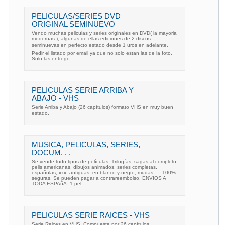
PELICULAS/SERIES DVD
ORIGINAL SEMINUEVO
Vendo muchas peliculas y series originales en DVD( la mayoria
modernas ), algunas de ellas ediciones de 2 discos
seminuevas en perfecto estado desde 1 uros en adelante.
Pedir el listado por email ya que no solo estan las de la foto.
Solo las entrego
PELICULAS SERIE ARRIBA Y
ABAJO - VHS
Serie Arriba y Abajo (26 capítulos) formato VHS en muy buen
estado.
MUSICA, PELICULAS, SERIES,
DOCUM. . .
Se vende todo tipos de películas. Trilogías, sagas al completo,
pelis americanas, dibujos animados, series completas,
españolas, xxx, antiguas, en blanco y negro, mudas. . . 100%
seguras. Se pueden pagar a contrareembolso. ENVIOS A
TODA ESPAñA. 1 pel
PELICULAS SERIE RAICES - VHS
Serie Raices en VHS. Compuesta por 26 capítulos.