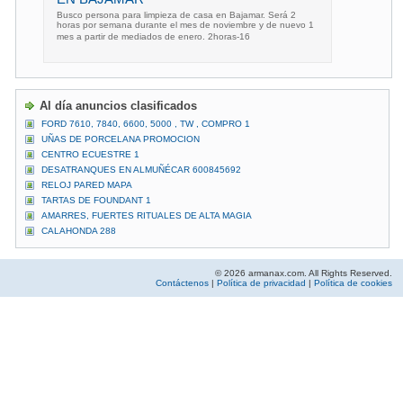
Busco persona para limpieza de casa en Bajamar. Será 2
horas por semana durante el mes de noviembre y de nuevo 1
mes a partir de mediados de enero. 2horas-16
Al día anuncios clasificados
FORD 7610, 7840, 6600, 5000 , TW , COMPRO 1
UÑAS DE PORCELANA PROMOCION
CENTRO ECUESTRE 1
DESATRANQUES EN ALMUÑÉCAR 600845692
RELOJ PARED MAPA
TARTAS DE FOUNDANT 1
AMARRES, FUERTES RITUALES DE ALTA MAGIA
CALAHONDA 288
© 2026 armanax.com. All Rights Reserved.
Contáctenos
|
Política de privacidad
|
Política de cookies