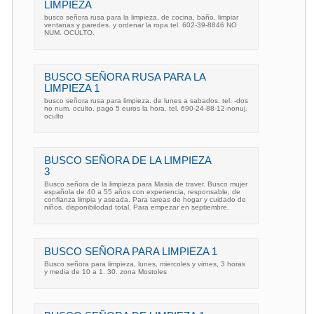
LIMPIEZA
busco señora rusa para la limpieza, de cocina, baño, limpiar
ventanas y paredes. y ordenar la ropa tel. 602-39-8846 NO
NUM. OCULTO.
BUSCO SEÑORA RUSA PARA LA
LIMPIEZA 1
busco señora rusa para limpieza. de lunes a sabados. tel. -dos
no num. oculto. pago 5 euros la hora. tel. 690-24-88-12-nonuj.
oculto
BUSCO SEÑORA DE LA LIMPIEZA
3
Busco señora de la limpieza para Masia de traver. Busco mujer
española de 40 a 55 años con experiencia, responsable, de
confianza limpia y aseada. Para tareas de hogar y cuidado de
niños. disponibilodad total. Para empezar en septiembre.
BUSCO SEÑORA PARA LIMPIEZA 1
Busco señora para limpieza, lunes, miercoles y virnes, 3 horas
y media de 10 a 1. 30. zona Mostoles