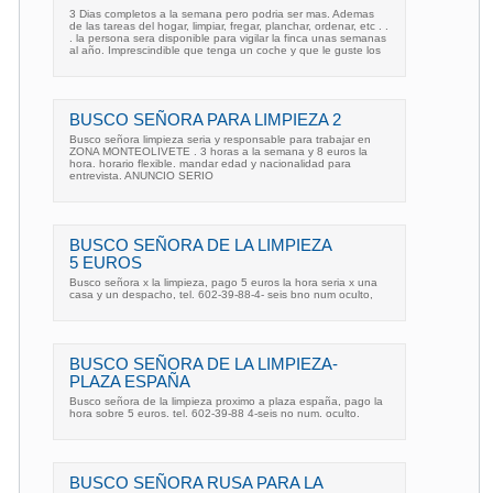
3 Dias completos a la semana pero podria ser mas. Ademas
de las tareas del hogar, limpiar, fregar, planchar, ordenar, etc . .
. la persona sera disponible para vigilar la finca unas semanas
al año. Imprescindible que tenga un coche y que le guste los
BUSCO SEÑORA PARA LIMPIEZA 2
Busco señora limpieza seria y responsable para trabajar en
ZONA MONTEOLIVETE . 3 horas a la semana y 8 euros la
hora. horario flexible. mandar edad y nacionalidad para
entrevista. ANUNCIO SERIO
BUSCO SEÑORA DE LA LIMPIEZA
5 EUROS
Busco señora x la limpieza, pago 5 euros la hora seria x una
casa y un despacho, tel. 602-39-88-4- seis bno num oculto,
BUSCO SEÑORA DE LA LIMPIEZA-
PLAZA ESPAÑA
Busco señora de la limpieza proximo a plaza españa, pago la
hora sobre 5 euros. tel. 602-39-88 4-seis no num. oculto.
BUSCO SEÑORA RUSA PARA LA