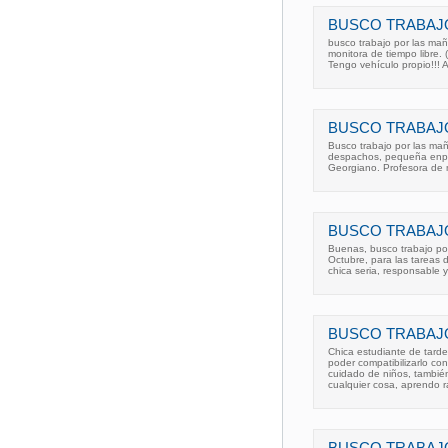
BUSCO TRABAJ
busco trabajo por las mañ
monitora de tiempo libre. 
Tengo vehículo propio!!! 
BUSCO TRABAJO
Busco trabajo por las ma
despachos, pequeña enpre
Georgiano. Profesora de 
BUSCO TRABAJO
Buenas, busco trabajo por
Octubre, para las tareas 
chica seria, responsable
BUSCO TRABAJ
Chica estudiante de tard
poder compatibilizarlo con
cuidado de niños, tambié
cualquier cosa, aprendo 