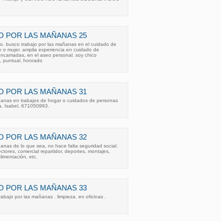
O POR LAS MAÑANAS 25
co. busco trabajo por las mañanas en el cuidado de
o mujer. amplia experiencia en cuidado de
encamadas, en el aseo personal. soy chico
, puntual, honrado
O POR LAS MAÑANAS 31
ñanas en trabajos de hogar o cuidados de personas
a. Isabel, 671050993.
O POR LAS MAÑANAS 32
anas de lo que sea, no hace falta seguridad social.
tores, comercial repartidor, deportes, montajes,
imentación, etc.
O POR LAS MAÑANAS 33
abajo por las mañanas . limpieza. en oficinas .