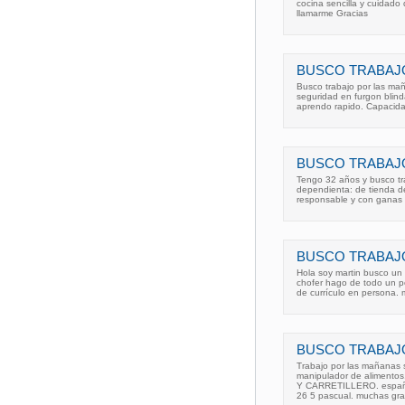
cocina sencilla y cuidado
llamarme Gracias
BUSCO TRABAJ
Busco trabajo por las ma
seguridad en furgon blind
aprendo rapido. Capacida
BUSCO TRABAJ
Tengo 32 años y busco tr
dependienta: de tienda de 
responsable y con ganas d
BUSCO TRABAJ
Hola soy martin busco un 
chofer hago de todo un p
de currículo en persona.
BUSCO TRABAJ
Trabajo por las mañanas s
manipulador de alimentos
Y CARRETILLERO. español
26 5 pascual. muchas gra