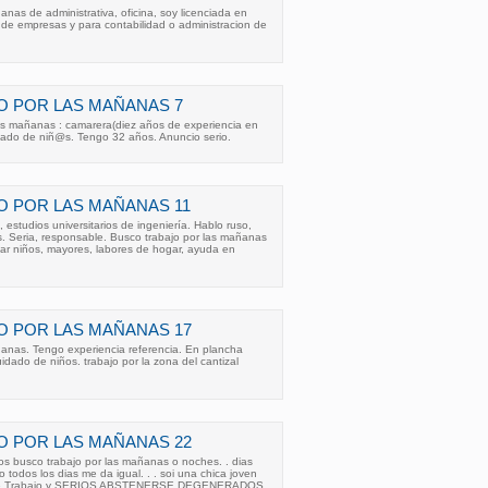
anas de administrativa, oficina, soy licenciada en
n de empresas y para contabilidad o administracion de
O POR LAS MAÑANAS 7
las mañanas : camarera(diez años de experiencia en
uidado de niñ@s. Tengo 32 años. Anuncio serio.
 POR LAS MAÑANAS 11
 estudios universitarios de ingeniería. Hablo ruso,
s. Seria, responsable. Busco trabajo por las mañanas
ar niños, mayores, labores de hogar, ayuda en
O POR LAS MAÑANAS 17
ñanas. Tengo experiencia referencia. En plancha
idado de niños. trabajo por la zona del cantizal
O POR LAS MAÑANAS 22
os busco trabajo por las mañanas o noches. . dias
 todos los dias me da igual. . . soi una chica joven
 de Trabajo y SERIOS ABSTENERSE DEGENERADOS