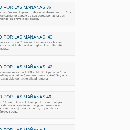
O POR LAS MAÑANAS 36
anas. Ya sea limpiando, de dependienta, etc. . . Soy
(Actualmente trabajo de cuidadora)por las tardes.
Atiendo en breve a los emails.
 POR LAS MAÑANAS. 40
ñanas en zona Chamberi. Limpieza de oficinas,
sa, servicio domestico. Ingles, Ruso, Español,
musica.
 POR LAS MAÑANAS. 42
 las mañanas, de 8: 00 a 14: 00. A partir de 1 de
del hogar o cuidar (pers. mayores o niños) Soy una
 y agradable de nacionalidad rumana
O POR LAS MAÑANAS 46
es, 19 años, busco trabajo por las mañanas para
 estudios universitarios. Tengo experiencia en
n puedo trabajar de camarera, dependienta o
rápido. Buena