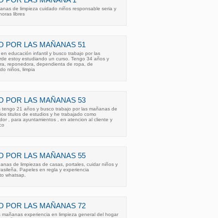
O POR LAS MAÑANA 1
anas de limpieza cuidado niños responsable seria y
oras libres
O POR LAS MAÑANAS 51
 en educación infantil y busco trabajo por las
rde estoy estudiando un curso. Tengo 34 años y
era, reponedora, dependienta de ropa, de
do niños, limpia
O POR LAS MAÑANAS 53
 tengo 21 años y busco trabajo por las mañanas de
ios titulos de estudios y he trabajado como
idor , para ayuntamientos , en atencion al cliente y
co
O POR LAS MAÑANAS 55
anas de limpiezas de casas, portales, cuidar niños y
asileña. Papeles en regla y experiencia
to whatsap.
O POR LAS MAÑANAS 72
s mañanas experiencia en limpieza general del hogar