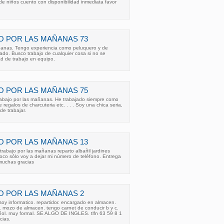
 de niños cuento con disponibilidad inmediata favor
O POR LAS MAÑANAS 73
ñanas. Tengo experiencia como peluquero y de
ado. Busco trabajo de cualquier cosa si no se
d de trabajo en equipo.
O POR LAS MAÑANAS 75
abajo por las mañanas. He trabajado siempre como
regalos de charcuteria etc. . . . Soy una chica seria,
e trabajar.
O POR LAS MAÑANAS 13
trabajo por las mañanas reparto albañil jardines
oco sólo voy a dejar mi número de teléfono. Entrega
 muchas gracias
O POR LAS MAÑANAS 2
oy informatico. repartidor. encargado en almacen.
. mozo de almacen. tengo carnet de conducir b y c.
. muy formal. SE ALGO DE INGLES. tlfn 63 59 8 1
cias.