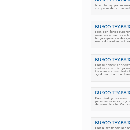
BUSCO TRABAJ
busco trabajo por las mañ
con ganas de ocupar las h
BUSCO TRABAJ
Hola, soy técnico superior
mañanas ya que por la ta
tengo experiencia de caj
electrodomésticos, cuidan
BUSCO TRABAJ
Hola mi nombre es Andres
cualquier cosa , tengo var
informatico, como distribu
ayudante en un bar , bus
BUSCO TRABAJ
Busco trabajo por las mañ
personas mayores. Soy br
demostrable. obs: Contes
BUSCO TRABAJ
Hola busco trabajo por la