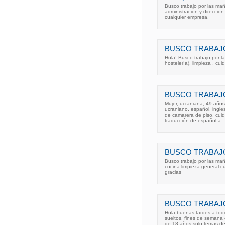
Busco trabajo por las mañ
administracion y direccio
cualquier empresa.
BUSCO TRABAJ
Hola! Busco trabajo por 
hostelería), limpieza , c
BUSCO TRABAJO
Mujer, ucraniana, 49 años,
ucraniano, español, ingle
de camarera de piso, cuid
traducción de español a
BUSCO TRABAJ
Busco trabajo por las ma
cocina limpieza general cu
gracias
BUSCO TRABAJ
Hola buenas tardes a tod
sueltos, fines de semana o
de 18 años solo temas