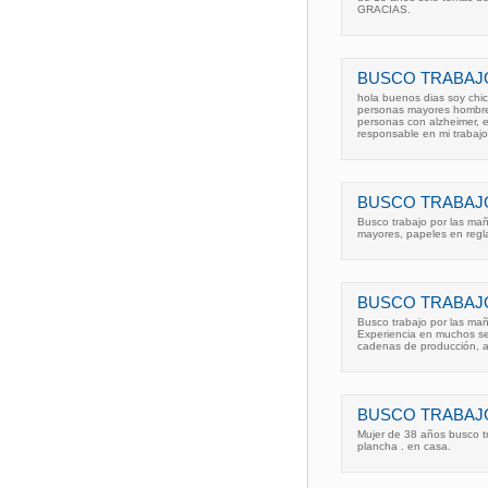
GRACIAS.
BUSCO TRABAJ
hola buenos dias soy chi
personas mayores hombre 
personas con alzheimer, 
responsable en mi trabajo
BUSCO TRABAJ
Busco trabajo por las ma
mayores, papeles en regl
BUSCO TRABAJ
Busco trabajo por las mañ
Experiencia en muchos sec
cadenas de producción, al
BUSCO TRABAJ
Mujer de 38 años busco tr
plancha . en casa.