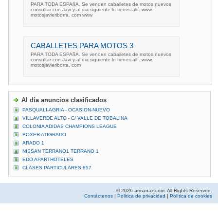
PARA TODA ESPAñA. Se venden caballetes de motos nuevos
consultar con Javi y al dia siguiente lo tienes allí. www.
motosjavieriborra. com www
CABALLETES PARA MOTOS 3
PARA TODA ESPAñA. Se venden caballetes de motos nuevos
consultar con Javi y al dia siguiente lo tienes allí. www.
motosjavieriborra. com
Al día anuncios clasificados
PASQUALI-AGRIA - OCASION-NUEVO
VILLAVERDE ALTO - C/ VALLE DE TOBALINA
COLONIA ADIDAS CHAMPIONS LEAGUE
BOXER ATIGRADO
ARADO 1
NISSAN TERRANO1 TERRANO 1
EDO APARTHOTELES
CLASES PARTICULARES 857
© 2026 armanax.com. All Rights Reserved.
Contáctenos
|
Política de privacidad
|
Política de cookies