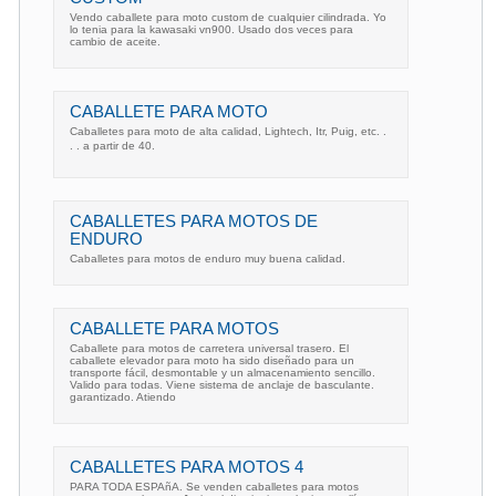
Vendo caballete para moto custom de cualquier cilindrada. Yo
lo tenia para la kawasaki vn900. Usado dos veces para
cambio de aceite.
CABALLETE PARA MOTO
Caballetes para moto de alta calidad, Lightech, Itr, Puig, etc. .
. . a partir de 40.
CABALLETES PARA MOTOS DE
ENDURO
Caballetes para motos de enduro muy buena calidad.
CABALLETE PARA MOTOS
Caballete para motos de carretera universal trasero. El
caballete elevador para moto ha sido diseñado para un
transporte fácil, desmontable y un almacenamiento sencillo.
Valido para todas. Viene sistema de anclaje de basculante.
garantizado. Atiendo
CABALLETES PARA MOTOS 4
PARA TODA ESPAñA. Se venden caballetes para motos