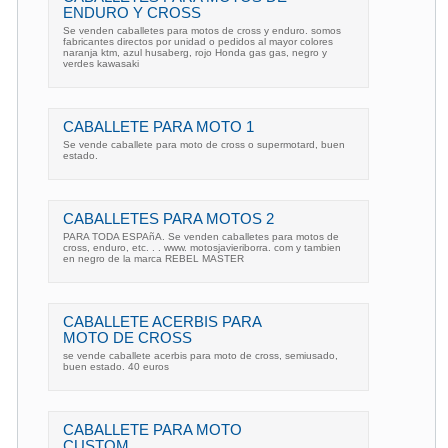
ENDURO Y CROSS
Se venden caballetes para motos de cross y enduro. somos
fabricantes directos por unidad o pedidos al mayor colores
naranja ktm, azul husaberg, rojo Honda gas gas, negro y
verdes kawasaki
CABALLETE PARA MOTO 1
Se vende caballete para moto de cross o supermotard, buen
estado.
CABALLETES PARA MOTOS 2
PARA TODA ESPAñA. Se venden caballetes para motos de
cross, enduro, etc. . . www. motosjavieriborra. com y tambien
en negro de la marca REBEL MASTER
CABALLETE ACERBIS PARA
MOTO DE CROSS
se vende caballete acerbis para moto de cross, semiusado,
buen estado. 40 euros
CABALLETE PARA MOTO
CUSTOM