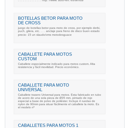
. . . . . . . . . . . . . . http: //www. auto-ferr. es/tienda/
BOTELLAS BETOR PARA MOTO
DE CROSS
juego de botellas betor para moto de cross, por ejemplo derbi,
puch, gilera, etc. . . . anclaje para freno de disco buen estado
precio: 15 un slaudo/vms motodesguace
CABALLETE PARA MOTOS
CUSTOM
Caballete especialmente indicado para motos custom. Alta
resistencia y fácil movilidad. Precio económico.
CABALLETE PARA MOTO
UNIVERSAL
Caballete trasero Universal para motos. Esta fabricado en tubo
de acero de una sola pieza de Ø35 mm, pintado de rojo
especial a base de polvo de poliéster. Incluye 4 ruedas de
nylon de 90mm para situar fácilmente el caballete la moto. Es
el modelo nº
CABALLETES PARA MOTOS 1