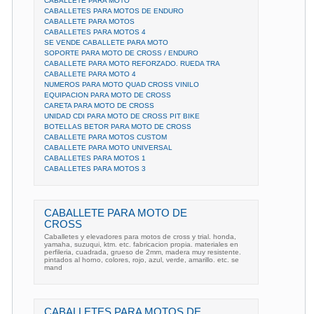
CABALLETE PARA MOTO
CABALLETES PARA MOTOS DE ENDURO
CABALLETE PARA MOTOS
CABALLETES PARA MOTOS 4
SE VENDE CABALLETE PARA MOTO
SOPORTE PARA MOTO DE CROSS / ENDURO
CABALLETE PARA MOTO REFORZADO. RUEDA TRA
CABALLETE PARA MOTO 4
NUMEROS PARA MOTO QUAD CROSS VINILO
EQUIPACION PARA MOTO DE CROSS
CARETA PARA MOTO DE CROSS
UNIDAD CDI PARA MOTO DE CROSS PIT BIKE
BOTELLAS BETOR PARA MOTO DE CROSS
CABALLETE PARA MOTOS CUSTOM
CABALLETE PARA MOTO UNIVERSAL
CABALLETES PARA MOTOS 1
CABALLETES PARA MOTOS 3
CABALLETE PARA MOTO DE
CROSS
Caballetes y elevadores para motos de cross y trial. honda,
yamaha, suzuqui, ktm. etc. fabricacion propia. materiales en
perfileria, cuadrada, grueso de 2mm, madera muy resistente.
pintados al horno, colores, rojo, azul, verde, amarillo. etc. se
mand
CABALLETES PARA MOTOS DE