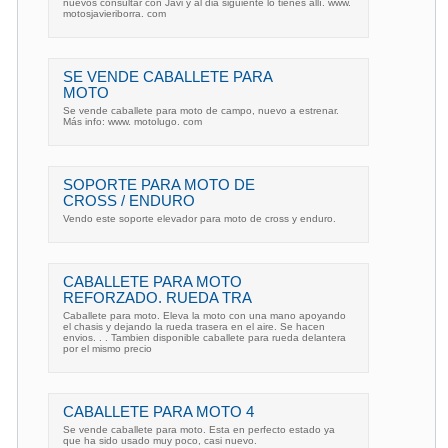
nuevos consultar con Javi y al dia siguiente lo tienes allí. www.
motosjavieriborra. com
SE VENDE CABALLETE PARA
MOTO
Se vende caballete para moto de campo, nuevo a estrenar.
Más info: www. motolugo. com
SOPORTE PARA MOTO DE
CROSS / ENDURO
Vendo este soporte elevador para moto de cross y enduro.
CABALLETE PARA MOTO
REFORZADO. RUEDA TRA
Caballete para moto. Eleva la moto con una mano apoyando
el chasis y dejando la rueda trasera en el aire. Se hacen
envios. . . Tambien disponible caballete para rueda delantera
por el mismo precio
CABALLETE PARA MOTO 4
Se vende caballete para moto. Esta en perfecto estado ya
que ha sido usado muy poco, casi nuevo.