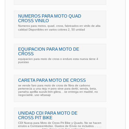
NUMEROS PARA MOTO QUAD
CROSS VINILO
Numeros para motos, quad, cross, fabricados en vinilo de alta
calidad Disponibles en varios colores 2, 50 unidad
EQUIPACION PARA MOTO DE
CROSS
equipacion para moto de cross o enduro esta nueva tiene 4
puestas
CARETA PARA MOTO DE CROSS
se vende faro para moto de cross de fibra de carbono
pertenecia a una rieju rr pero sirve para derbi, senda, beta,
yamaha aprillia suzuki ktm gilera. . se entrega en madrid, no
negociable. uso whasap
UNIDAD CDI PARA MOTO DE
CROSS PIT BIKE
CDI Nueva para Moto de Cross Pit Bike y Quads. No se hacen
envios a Contrareembolso. Gastos de Envio no incluidos. . . . .