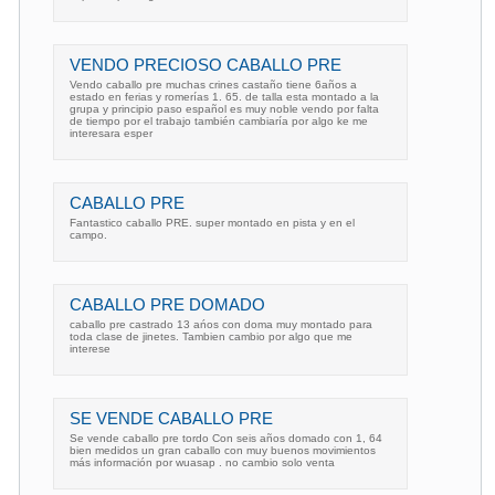
VENDO PRECIOSO CABALLO PRE
Vendo caballo pre muchas crines castaño tiene 6años a
estado en ferias y romerías 1. 65. de talla esta montado a la
grupa y principio paso español es muy noble vendo por falta
de tiempo por el trabajo también cambiaría por algo ke me
interesara esper
CABALLO PRE
Fantastico caballo PRE. super montado en pista y en el
campo.
CABALLO PRE DOMADO
caballo pre castrado 13 ańos con doma muy montado para
toda clase de jinetes. Tambien cambio por algo que me
interese
SE VENDE CABALLO PRE
Se vende caballo pre tordo Con seis años domado con 1, 64
bien medidos un gran caballo con muy buenos movimientos
más información por wuasap . no cambio solo venta