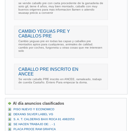
se vende caballo pre con carta procedente de la ganaderia de
soto gil, tiene 4 años, muy bien montado, caballo con muy
buenos origenes para mas informacion llamen o atiendo
wuasap precio a convenir
CAMBIO YEGUAS PRE Y
CABALLOS PRE
Cambio yeguas pre en todas las capas y caballos pre
montados aptos para cualquieras, animales de calidad.
cambio por coches, furgoneta u otras cosas que me interesen
solo
CABALLO PRE INSCRITO EN
ANCEE
Se vende caballo PRE inscrito en ANCEE, ramaleado, trabajo
de cuerda Castaño. Entero Para empezar la doma.
Al día anuncios clasificados
PISO NUEVO Y ECONOMICO
DEKANG SILVER LABEL VG
S. A. T. CALDERAS BAXI ROCA 91 4982053
SE HACEN TRABAJO DE: . - 1
PLACA PROCE RAM GRAFICA