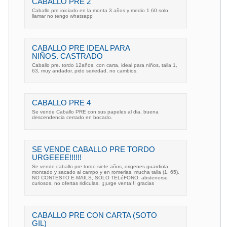
CABALLO PRE 2
Caballo pre iniciado en la monta 3 años y medio 1 60 solo
llamar no tengo whatsapp
CABALLO PRE IDEAL PARA
NIÑOS. CASTRADO
Caballo pre. tordo 12años, con carta, ideal para niños, talla 1,
63, muy andador, pido seriedad, no cambios.
CABALLO PRE 4
Se vende Caballo PRE con sus papeles al dia, buena
descendencia cerrado en bocado.
SE VENDE CABALLO PRE TORDO
URGEEEE!!!!!!
Se vende caballo pre tordo siete años, origenes guardiola,
montado y sacado al campo y en romerias, mucha talla (1, 65).
NO CONTESTO E-MAILS, SOLO TELéFONO. abstenerse
curiosos, no ofertas ridiculas. ¡¡¡urge venta!!! gracias
CABALLO PRE CON CARTA (SOTO
GIL)