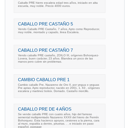
Caballo PRE hierro escalera edad tres años, iniciado en alta
escuela, muy noble. Precio 4000 euros.
CABALLO PRE CASTAÑO 5
Vendo Caballo PRE Castaño, 7 años, Apto como Reproducor,
muy noble, montado y capado, linea Escalera.
CABALLO PRE CASTAÑO 7
Vendo caballo PRE castaño, ZOILO III, orígenes Bohorquez-
Lovera, buen carácter, 23 años. Blandea un poco de las
manos pero cubre sin problemas.
CAMBIO CABALLO PRE 1
Cambio caballo Pre, Nazareno de Oro II, por yegua o yeguas
Pre aptas. Apto reproductor, nacido en 2001, 1, 63 , orígenes
escalera y martinez boloix. Domado. Castaño morcillo.
CABALLO PRE DE 4 AÑOS
Se vende caballo PRE con cuatro años, hijo del famoso
semental multipremiado Nazareno XXXII del hierro de Fermín
Bohorquez. Esta hacienco apoyos, cesiones a la pierna, cara
al muro, espalda a dentro, piruetas. . . e iniciado en paso
español, passage