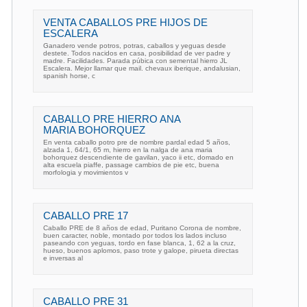
VENTA CABALLOS PRE HIJOS DE
ESCALERA
Ganadero vende potros, potras, caballos y yeguas desde
destete. Todos nacidos en casa, posibilidad de ver padre y
madre. Facilidades. Parada púbica con semental hierro JL
Escalera. Mejor llamar que mail. chevaux iberique, andalusian,
spanish horse, c
CABALLO PRE HIERRO ANA
MARIA BOHORQUEZ
En venta caballo potro pre de nombre pardal edad 5 años,
alzada 1, 64/1, 65 m, hierro en la nalga de ana maria
bohorquez descendiente de gavilan, yaco ii etc, domado en
alta escuela piaffe, passage cambios de pie etc, buena
morfologia y movimientos v
CABALLO PRE 17
Caballo PRE de 8 años de edad, Puritano Corona de nombre,
buen caracter, noble, montado por todos los lados incluso
paseando con yeguas, tordo en fase blanca, 1, 62 a la cruz,
hueso, buenos aplomos, paso trote y galope, pirueta directas
e inversas al
CABALLO PRE 31