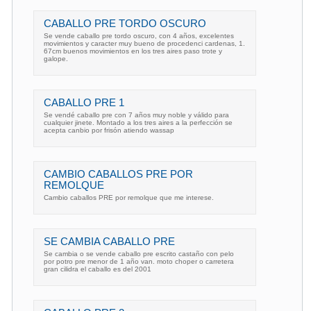
CABALLO PRE TORDO OSCURO
Se vende caballo pre tordo oscuro, con 4 años, excelentes
movimientos y caracter muy bueno de procedenci cardenas, 1.
67cm buenos movimientos en los tres aires paso trote y
galope.
CABALLO PRE 1
Se vendé caballo pre con 7 años muy noble y válido para
cualquier jinete. Montado a los tres aires a la perfección se
acepta canbio por frisón atiendo wassap
CAMBIO CABALLOS PRE POR
REMOLQUE
Cambio caballos PRE por remolque que me interese.
SE CAMBIA CABALLO PRE
Se cambia o se vende caballo pre escrito castaño con pelo
por potro pre menor de 1 año van. moto choper o carretera
gran cilidra el caballo es del 2001