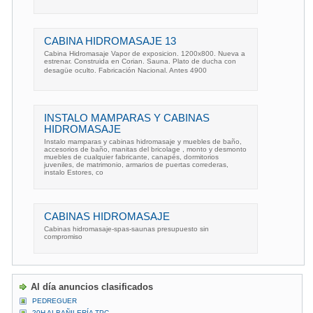
CABINA HIDROMASAJE 13
Cabina Hidromasaje Vapor de exposicion. 1200x800. Nueva a
estrenar. Construida en Corian. Sauna. Plato de ducha con
desagüe oculto. Fabricación Nacional. Antes 4900
INSTALO MAMPARAS Y CABINAS
HIDROMASAJE
Instalo mamparas y cabinas hidromasaje y muebles de baño,
accesorios de baño, manitas del bricolage , monto y desmonto
muebles de cualquier fabricante, canapés, dormitorios
juveniles, de matrimonio, armarios de puertas correderas,
instalo Estores, co
CABINAS HIDROMASAJE
Cabinas hidromasaje-spas-saunas presupuesto sin
compromiso
Al día anuncios clasificados
PEDREGUER
20H ALBAÑILERÍA TPC