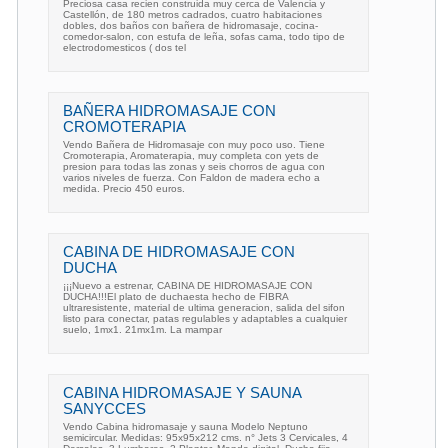
Preciosa casa recien construida muy cerca de Valencia y
Castellón, de 180 metros cadrados, cuatro habitaciones
dobles, dos baños con bañera de hidromasaje, cocina-
comedor-salon, con estufa de leña, sofas cama, todo tipo de
electrodomesticos ( dos tel
BAÑERA HIDROMASAJE CON
CROMOTERAPIA
Vendo Bañera de Hidromasaje con muy poco uso. Tiene
Cromoterapia, Aromaterapia, muy completa con yets de
presion para todas las zonas y seis chorros de agua con
varios niveles de fuerza. Con Faldon de madera echo a
medida. Precio 450 euros.
CABINA DE HIDROMASAJE CON
DUCHA
¡¡¡Nuevo a estrenar, CABINA DE HIDROMASAJE CON
DUCHA!!!El plato de duchaesta hecho de FIBRA
ultraresistente, material de ultima generacion, salida del sifon
listo para conectar, patas regulables y adaptables a cualquier
suelo, 1mx1. 21mx1m. La mampar
CABINA HIDROMASAJE Y SAUNA
SANYCCES
Vendo Cabina hidromasaje y sauna Modelo Neptuno
semicircular. Medidas: 95x95x212 cms. n° Jets 3 Cervicales, 4