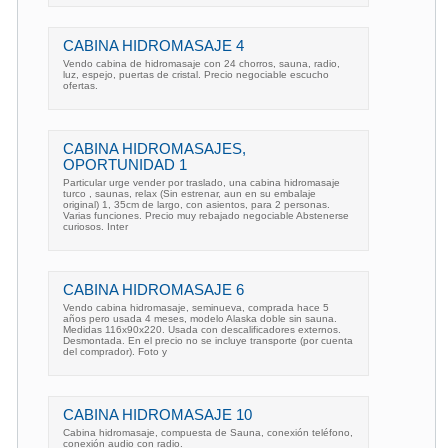
CABINA HIDROMASAJE 4
Vendo cabina de hidromasaje con 24 chorros, sauna, radio,
luz, espejo, puertas de cristal. Precio negociable escucho
ofertas.
CABINA HIDROMASAJES,
OPORTUNIDAD 1
Particular urge vender por traslado, una cabina hidromasaje
turco , saunas, relax (Sin estrenar, aun en su embalaje
original) 1, 35cm de largo, con asientos, para 2 personas.
Varias funciones. Precio muy rebajado negociable Abstenerse
curiosos. Inter
CABINA HIDROMASAJE 6
Vendo cabina hidromasaje, seminueva, comprada hace 5
años pero usada 4 meses, modelo Alaska doble sin sauna.
Medidas 116x90x220. Usada con descalificadores externos.
Desmontada. En el precio no se incluye transporte (por cuenta
del comprador). Foto y
CABINA HIDROMASAJE 10
Cabina hidromasaje, compuesta de Sauna, conexión teléfono,
conexión audio con radio.