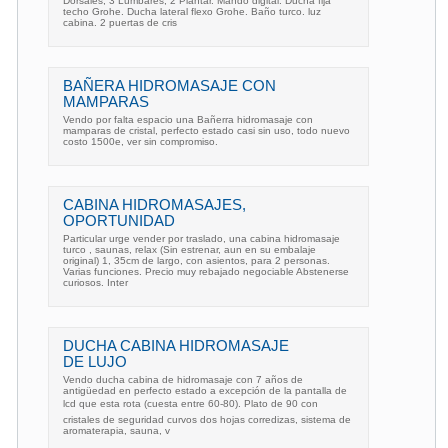
Dorsales, 3 Lumbares, 2 Plantar. Mando digital. Ducha fija
techo Grohe. Ducha lateral flexo Grohe. Baño turco. luz
cabina. 2 puertas de cris
BAÑERA HIDROMASAJE CON
MAMPARAS
Vendo por falta espacio una Bañerra hidromasaje con
mamparas de cristal, perfecto estado casi sin uso, todo nuevo
costo 1500e, ver sin compromiso.
CABINA HIDROMASAJES,
OPORTUNIDAD
Particular urge vender por traslado, una cabina hidromasaje
turco , saunas, relax (Sin estrenar, aun en su embalaje
original) 1, 35cm de largo, con asientos, para 2 personas.
Varias funciones. Precio muy rebajado negociable Abstenerse
curiosos. Inter
DUCHA CABINA HIDROMASAJE
DE LUJO
Vendo ducha cabina de hidromasaje con 7 años de
antigüedad en perfecto estado a excepción de la pantalla de
lcd que esta rota (cuesta entre 60-80). Plato de 90 con
cristales de seguridad curvos dos hojas corredizas, sistema de
aromaterapia, sauna, v