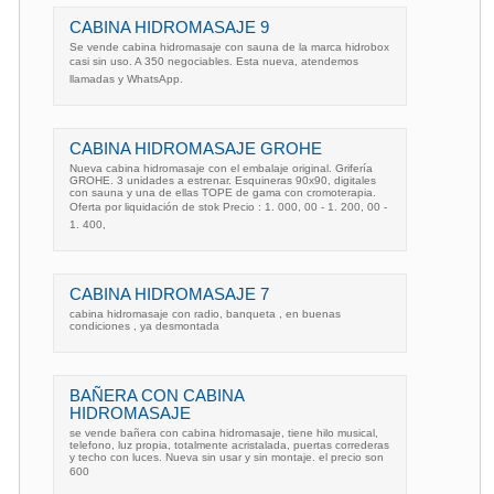
CABINA HIDROMASAJE 9
Se vende cabina hidromasaje con sauna de la marca hidrobox
casi sin uso. A 350 negociables. Esta nueva, atendemos
llamadas y WhatsApp.
CABINA HIDROMASAJE GROHE
Nueva cabina hidromasaje con el embalaje original. Grifería
GROHE. 3 unidades a estrenar. Esquineras 90x90, digitales
con sauna y una de ellas TOPE de gama con cromoterapia.
Oferta por liquidación de stok Precio : 1. 000, 00 - 1. 200, 00 -
1. 400,
CABINA HIDROMASAJE 7
cabina hidromasaje con radio, banqueta , en buenas
condiciones , ya desmontada
BAÑERA CON CABINA
HIDROMASAJE
se vende bañera con cabina hidromasaje, tiene hilo musical,
telefono, luz propia, totalmente acristalada, puertas correderas
y techo con luces. Nueva sin usar y sin montaje. el precio son
600