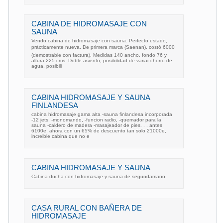
CABINA DE HIDROMASAJE CON
SAUNA
Vendo cabina de hidromasaje con sauna. Perfecto estado,
prácticamente nueva. De primera marca (Saenan), costó 6000
(demostrable con factura). Medidas 140 ancho, fondo 76 y
altura 225 cms. Doble asiento, posibilidad de variar chorro de
agua, posibili
CABINA HIDROMASAJE Y SAUNA
FINLANDESA
cabina hidromasaje gama alta -sauna finlandesa incorporada
-12 jets, -monomando, -funcion radio, -quemador para la
sauna -caldero de madera -masajeador de pies. . . antes
6100e, ahora con un 65% de descuento tan solo 21000e,
increible cabina que no e
CABINA HIDROMASAJE Y SAUNA
Cabina ducha con hidromasaje y sauna de segundamano.
CASA RURAL CON BAÑERA DE
HIDROMASAJE