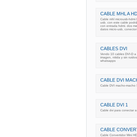
CABLE MHL A HD
Cable mhl microusb-hdmi 
usb. con este cable podrás
con entrada hdmi. dos met
datos micro-usb, conector
CABLES DVI
Vendo 10 cables DVI-D a 
imagen, nitida y sin ruid
whatsapps
CABLE DVI MA
Cable DVI macho-macho
CABLE DVI 1
Cable dvi para conectar a
CABLE CONVERT
Cable Convertidor Mini H