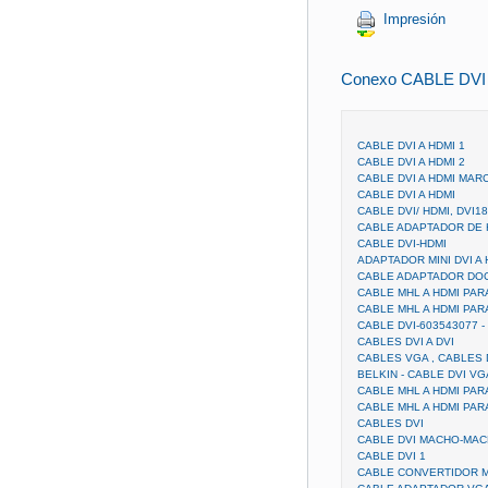
Impresión
Conexo CABLE DVI
CABLE DVI A HDMI 1
CABLE DVI A HDMI 2
CABLE DVI A HDMI MAR
CABLE DVI A HDMI
CABLE DVI/ HDMI, DVI18
CABLE ADAPTADOR DE H
CABLE DVI-HDMI
ADAPTADOR MINI DVI A 
CABLE ADAPTADOR DOC
CABLE MHL A HDMI PA
CABLE MHL A HDMI PARA
CABLE DVI-603543077 -
CABLES DVI A DVI
CABLES VGA , CABLES 
BELKIN - CABLE DVI VG
CABLE MHL A HDMI PAR
CABLE MHL A HDMI PARA
CABLES DVI
CABLE DVI MACHO-MA
CABLE DVI 1
CABLE CONVERTIDOR M