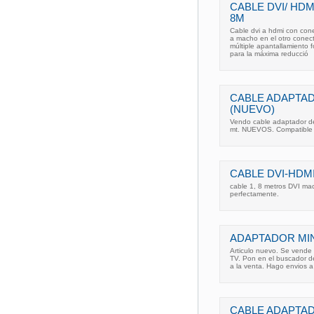
CABLE DVI/ HDMI
8M
Cable dvi a hdmi con cone
a macho en el otro conect
múltiple apantallamiento 
para la máxima reducció
CABLE ADAPTAD
(NUEVO)
Vendo cable adaptador de
mt. NUEVOS. Compatible Tv
CABLE DVI-HDM
cable 1, 8 metros DVI ma
perfectamente.
ADAPTADOR MINI
Articulo nuevo. Se vende
TV. Pon en el buscador de
a la venta. Hago envios 
CABLE ADAPTAD