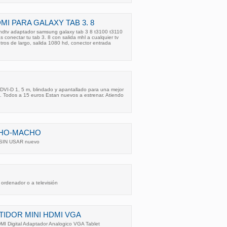
MI PARA GALAXY TAB 3. 8
hdtv adaptador samsung galaxy tab 3 8 t3100 t3110
 conectar tu tab 3. 8 con salida mhl a cualquier tv
ros de largo, salida 1080 hd, conector entrada
DVI-D 1, 5 m, blindado y apantallado para una mejor
os. Todos a 15 euros Estan nuevos a estrenar. Atiendo
CHO-MACHO
 SIN USAR nuevo
 ordenador o a televisión
IDOR MINI HDMI VGA
DMI Digital Adaptador Analogico VGA Tablet