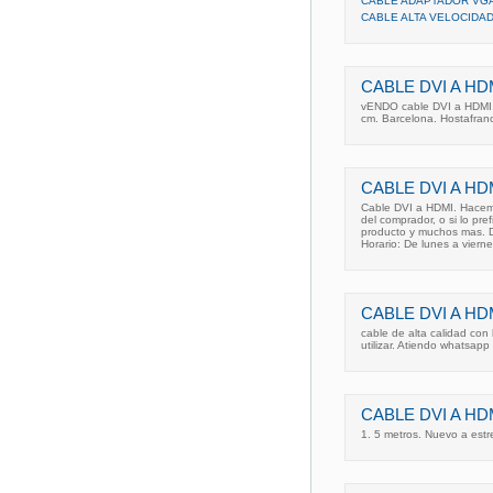
CABLE ADAPTADOR VGA 
CABLE ALTA VELOCIDAD
CABLE DVI A HD
vENDO cable DVI a HDMI.
cm. Barcelona. Hostafran
CABLE DVI A HD
Cable DVI a HDMI. Hacemo
del comprador, o si lo pr
producto y muchos mas. D
Horario: De lunes a viern
CABLE DVI A H
cable de alta calidad con
utilizar. Atiendo whatsapp
CABLE DVI A HD
1. 5 metros. Nuevo a estr