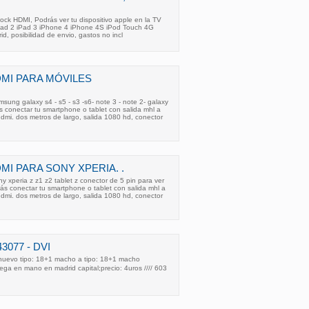
ck HDMI, Podrás ver tu dispositivo apple en la TV
Pad 2 iPad 3 iPhone 4 iPhone 4S iPod Touch 4G
, posibilidad de envio, gastos no incl
DMI PARA MÓVILES
sung galaxy s4 - s5 - s3 -s6- note 3 - note 2- galaxy
s conectar tu smartphone o tablet con salida mhl a
hdmi. dos metros de largo, salida 1080 hd, conector
MI PARA SONY XPERIA. .
y xperia z z1 z2 tablet z conector de 5 pin para ver
rás conectar tu smartphone o tablet con salida mhl a
hdmi. dos metros de largo, salida 1080 hd, conector
3077 - DVI
 nuevo tipo: 18+1 macho a tipo: 18+1 macho
rega en mano en madrid capital;precio: 4uros //// 603