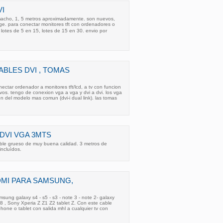
VI
 macho, 1, 5 metros aproximadamente. son nuevos,
e. para conectar monitores tft con ordenadores o
, lotes de 5 en 15, lotes de 15 en 30. envio por
ABLES DVI , TOMAS
ectar ordenador a monitores tft/lcd, a tv con funcion
tivos. tengo de conexion vga a vga y dvi a dvi. los vga
on del modelo mas comun (dvi-i dual link). las tomas
 DVI VGA 3MTS
ble grueso de muy buena calidad. 3 metros de
incluìdos.
DMI PARA SAMSUNG,
sung galaxy s4 - s5 - s3 - note 3 - note 2- galaxy
 8 , Sony Xperia Z Z1 Z2 tablet Z. Con este cable
hone o tablet con salida mhl a cualquier tv con