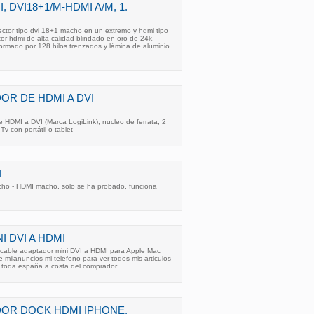
, DVI18+1/M-HDMI A/M, 1.
ctor tipo dvi 18+1 macho en un extremo y hdmi tipo
or hdmi de alta calidad blindado en oro de 24k.
formado por 128 hilos trenzados y lámina de aluminio
OR DE HDMI A DVI
 HDMI a DVI (Marca LogiLink), nucleo de ferrata, 2
 con portátil o tablet
I
cho - HDMI macho. solo se ha probado. funciona
 DVI A HDMI
 cable adaptador mini DVI a HDMI para Apple Mac
 milanuncios mi telefono para ver todos mis articulos
a toda españa a costa del comprador
OR DOCK HDMI IPHONE,