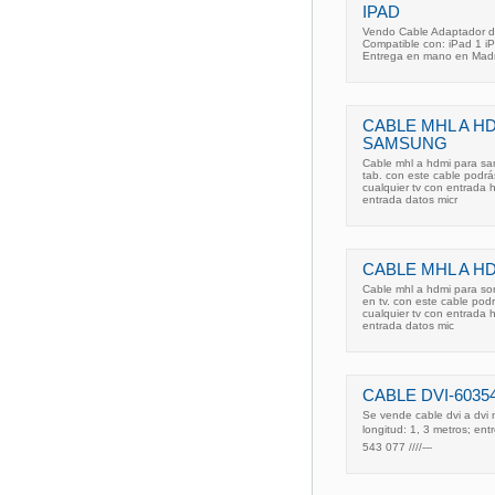
IPAD
Vendo Cable Adaptador do
Compatible con: iPad 1 i
Entrega en mano en Madrid
CABLE MHL A H
SAMSUNG
Cable mhl a hdmi para sam
tab. con este cable podrá
cualquier tv con entrada 
entrada datos micr
CABLE MHL A HD
Cable mhl a hdmi para son
en tv. con este cable pod
cualquier tv con entrada 
entrada datos mic
CABLE DVI-60354
Se vende cable dvi a dvi
longitud: 1, 3 metros; ent
543 077 ////---