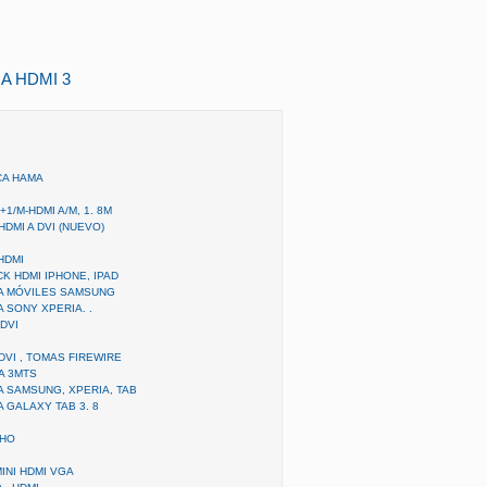
 A HDMI 3
CA HAMA
+1/M-HDMI A/M, 1. 8M
DMI A DVI (NUEVO)
HDMI
K HDMI IPHONE, IPAD
RA MÓVILES SAMSUNG
 SONY XPERIA. .
 DVI
DVI , TOMAS FIREWIRE
A 3MTS
A SAMSUNG, XPERIA, TAB
 GALAXY TAB 3. 8
CHO
INI HDMI VGA