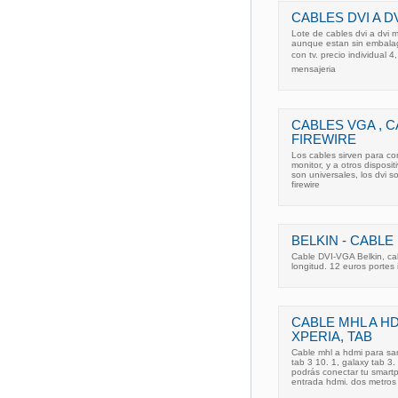
CABLES DVI A D
Lote de cables dvi a dvi
aunque estan sin embalag
con tv. precio individual 4
mensajeria
CABLES VGA , C
FIREWIRE
Los cables sirven para con
monitor, y a otros disposi
son universales, los dvi s
firewire
BELKIN - CABLE
Cable DVI-VGA Belkin, ca
longitud. 12 euros portes 
CABLE MHL A H
XPERIA, TAB
Cable mhl a hdmi para sam
tab 3 10. 1, galaxy tab 3.
podrás conectar tu smartp
entrada hdmi. dos metros