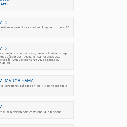
- HDMI
 HDMI
MI 1
 Ambas terminaciones machos. Longitud: 1 metro 80
cs
MI 2
s envío de este producto, coste del envío a cargo
efieres pásate por nuestra tienda, tenemos este
irección: Crta Barcelona Nº626, de sabadell.
es de 10
DMI MARCA HAMA
 los conectores bañados en oro. No se ha llegado a
MI
enar, sólo abierto para comprobar que funciona.