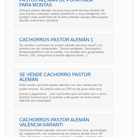
PASTOR ALEMÁN DE PURA RAZA
PARA MONTAS
Ofrezco pastor alemán de pura raza pará montas dotado de
una fuente y robusta cadera obediente y muy inteligente con
pedigri I todo pedir foto de la ficha atiendo wasap pitbul pastor
alemán americano stanford
CACHORROS PASTOR ALEMÁN 1
Se venden cachorros de pastor alemán de pura raza!! Los
puedes ver sin compromiso. Tienen pedigree. Vacunados,
desparasitados y con la cartilla. Los padres son guapísimos.
Precio: 250, preguntad si tenéis alguna duda : )
SE VENDE CACHORRO PASTOR
ALEMÁN
Hola vendo cachorro pastor alemán con dos meses por no
poder tenerlo. Su precio esta en 100 es de pura raza muy
buena y juguetona. . una cachorrita que necesita uno o unos
dueños buenos que la quieran y les guste un buen perro.
Atiendo por wuatsapp!
CACHORROS PASTOR ALEMÁN
VALENCIA GARANTI
Cachorros Pastor alemán cien por cien pura raza, genealogía
de campeones, con experiencia en crianza desde hace 35
años. Pedigree, concursos, garantía y cartilla sanitaria web