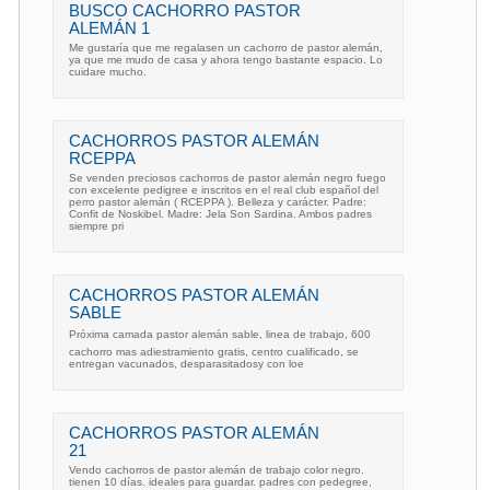
BUSCO CACHORRO PASTOR
ALEMÁN 1
Me gustaría que me regalasen un cachorro de pastor alemán,
ya que me mudo de casa y ahora tengo bastante espacio. Lo
cuidare mucho.
CACHORROS PASTOR ALEMÁN
RCEPPA
Se venden preciosos cachorros de pastor alemán negro fuego
con excelente pedigree e inscritos en el real club español del
perro pastor alemán ( RCEPPA ). Belleza y carácter. Padre:
Confit de Noskibel. Madre: Jela Son Sardina. Ambos padres
siempre pri
CACHORROS PASTOR ALEMÁN
SABLE
Próxima camada pastor alemán sable, linea de trabajo, 600
cachorro mas adiestramiento gratis, centro cualificado, se
entregan vacunados, desparasitadosy con loe
CACHORROS PASTOR ALEMÁN
21
Vendo cachorros de pastor alemán de trabajo color negro.
tienen 10 días. ideales para guardar. padres con pedegree,