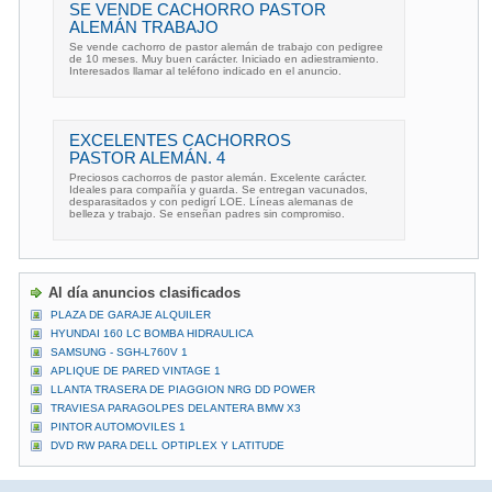
SE VENDE CACHORRO PASTOR
ALEMÁN TRABAJO
Se vende cachorro de pastor alemán de trabajo con pedigree
de 10 meses. Muy buen carácter. Iniciado en adiestramiento.
Interesados llamar al teléfono indicado en el anuncio.
EXCELENTES CACHORROS
PASTOR ALEMÁN. 4
Preciosos cachorros de pastor alemán. Excelente carácter.
Ideales para compañía y guarda. Se entregan vacunados,
desparasitados y con pedigrí LOE. Líneas alemanas de
belleza y trabajo. Se enseñan padres sin compromiso.
Al día anuncios clasificados
PLAZA DE GARAJE ALQUILER
HYUNDAI 160 LC BOMBA HIDRAULICA
SAMSUNG - SGH-L760V 1
APLIQUE DE PARED VINTAGE 1
LLANTA TRASERA DE PIAGGION NRG DD POWER
TRAVIESA PARAGOLPES DELANTERA BMW X3
PINTOR AUTOMOVILES 1
DVD RW PARA DELL OPTIPLEX Y LATITUDE