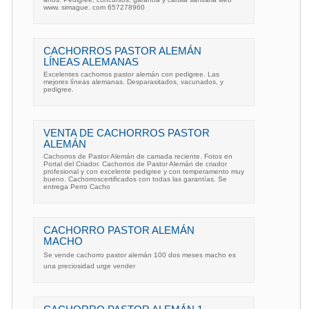
www. simague. com 657278960
CACHORROS PASTOR ALEMÁN
LÍNEAS ALEMANAS
Excelentes cachorros pastor alemán con pedigree. Las
mejores líneas alemanas. Desparasitados, vacunados, y
pedigree.
VENTA DE CACHORROS PASTOR
ALEMÁN
Cachorros de Pastor Alemán de camada reciente. Fotos en
Portal del Criador. Cachorros de Pastor Alemán de criador
profesional y con excelente pedigree y con temperamento muy
bueno. Cachorroscertificados con todas las garantías. Se
entrega Perro Cacho
CACHORRO PASTOR ALEMÁN
MACHO
Se vende cachorro pastor alemán 100 dos meses macho es
una preciosidad urge vender