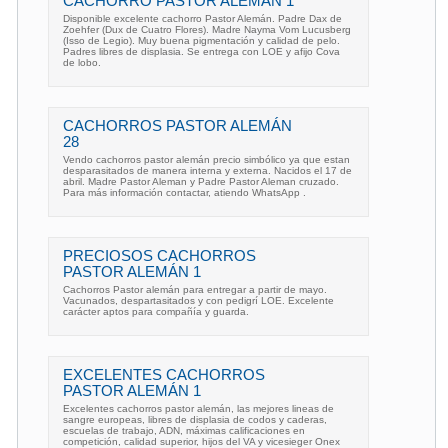
CACHORRO PASTOR ALEMÁN 1
Disponible excelente cachorro Pastor Alemán. Padre Dax de
Zoehfer (Dux de Cuatro Flores). Madre Nayma Vom Lucusberg
(Isso de Legio). Muy buena pigmentación y calidad de pelo.
Padres libres de displasia. Se entrega con LOE y afijo Cova
de lobo.
CACHORROS PASTOR ALEMÁN
28
Vendo cachorros pastor alemán precio simbólico ya que estan
desparasitados de manera interna y externa. Nacidos el 17 de
abril. Madre Pastor Aleman y Padre Pastor Aleman cruzado.
Para más información contactar, atiendo WhatsApp .
PRECIOSOS CACHORROS
PASTOR ALEMÁN 1
Cachorros Pastor alemán para entregar a partir de mayo.
Vacunados, despartasitados y con pedigrí LOE. Excelente
carácter aptos para compañía y guarda.
EXCELENTES CACHORROS
PASTOR ALEMÁN 1
Excelentes cachorros pastor alemán, las mejores lineas de
sangre europeas, libres de displasia de codos y caderas,
escuelas de trabajo, ADN, máximas calificaciones en
competición, calidad superior, hijos del VA y vicesieger Onex