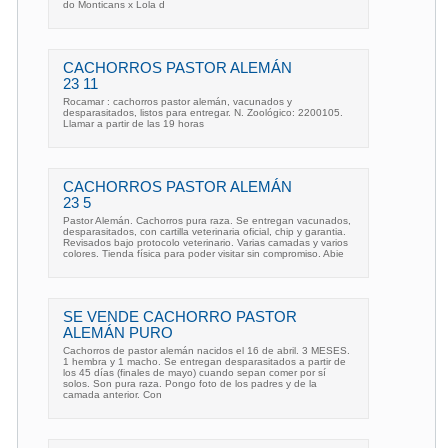
do Monticans x Lola d
CACHORROS PASTOR ALEMÁN
23 11
Rocamar : cachorros pastor alemán, vacunados y
desparasitados, listos para entregar. N. Zoológico: 2200105.
Llamar a partir de las 19 horas
CACHORROS PASTOR ALEMÁN
23 5
Pastor Alemán. Cachorros pura raza. Se entregan vacunados,
desparasitados, con cartilla veterinaria oficial, chip y garantia.
Revisados bajo protocolo veterinario. Varias camadas y varios
colores. Tienda física para poder visitar sin compromiso. Abie
SE VENDE CACHORRO PASTOR
ALEMÁN PURO
Cachorros de pastor alemán nacidos el 16 de abril. 3 MESES.
1 hembra y 1 macho. Se entregan desparasitados a partir de
los 45 días (finales de mayo) cuando sepan comer por sí
solos. Son pura raza. Pongo foto de los padres y de la
camada anterior. Con