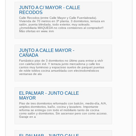
JUNTO A C/ MAYOR - CALLE
RECODOS
Calle Recodos (entre Calle Mayor y Calle Fuenlabrada).
Vivienda de 70 metros en 3ª planta. 3 dormitorios, terraza en
salón, puerta blindada, todo exterior, muy soleado.
¡¡Inmobiliaria MAQUEDA no cobra comisiones al comprador!!
Más ofertas en www. inm
JUNTO A CALLE MAYOR -
CAÑADA
Fantástico piso de 3 dormitorios no último para entrar a vivír
con calefacción ind. Y terraza junto mercadona y calle los
cantos muy luminoso y espacioso suelos de parquet puertas
de roble toldos cocina amueblada con electrodomésticos
ventanas de alu
EL PALMAR - JUNTO CALLE
MAYOR
Piso de tres dormitorios reformado con balcón, medio-día, A/A,
amplios dormitorios, baño, cocina y lavadero. Importante
reforma se entrega con todo el mobiliario tanto de cocina
como salón y dormitorios. Sin ascensor pero con como acceso.
Garaje en a
EL PALMAR - JUNTO CALLE