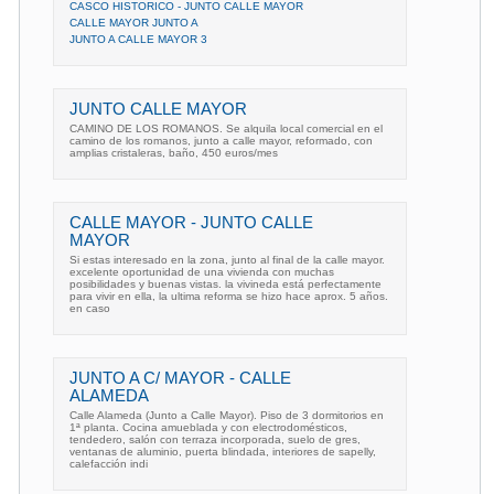
CASCO HISTORICO - JUNTO CALLE MAYOR
CALLE MAYOR JUNTO A
JUNTO A CALLE MAYOR 3
JUNTO CALLE MAYOR
CAMINO DE LOS ROMANOS. Se alquila local comercial en el
camino de los romanos, junto a calle mayor, reformado, con
amplias cristaleras, baño, 450 euros/mes
CALLE MAYOR - JUNTO CALLE
MAYOR
Si estas interesado en la zona, junto al final de la calle mayor.
excelente oportunidad de una vivienda con muchas
posibilidades y buenas vistas. la vivineda está perfectamente
para vivir en ella, la ultima reforma se hizo hace aprox. 5 años.
en caso
JUNTO A C/ MAYOR - CALLE
ALAMEDA
Calle Alameda (Junto a Calle Mayor). Piso de 3 dormitorios en
1ª planta. Cocina amueblada y con electrodomésticos,
tendedero, salón con terraza incorporada, suelo de gres,
ventanas de aluminio, puerta blindada, interiores de sapelly,
calefacción indi