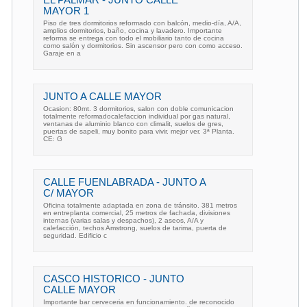
MAYOR 1
Piso de tres dormitorios reformado con balcón, medio-día, A/A,
amplios dormitorios, baño, cocina y lavadero. Importante
reforma se entrega con todo el mobiliario tanto de cocina
como salón y dormitorios. Sin ascensor pero con como acceso.
Garaje en a
JUNTO A CALLE MAYOR
Ocasion: 80mt. 3 dormitorios, salon con doble comunicacion
totalmente reformadocalefaccion individual por gas natural,
ventanas de aluminio blanco con climalit, suelos de gres,
puertas de sapeli, muy bonito para vivir. mejor ver. 3ª Planta.
CE: G
CALLE FUENLABRADA - JUNTO A
C/ MAYOR
Oficina totalmente adaptada en zona de tránsito. 381 metros
en entreplanta comercial, 25 metros de fachada, divisiones
internas (varias salas y despachos), 2 aseos, A/A y
calefacción, techos Amstrong, suelos de tarima, puerta de
seguridad. Edificio c
CASCO HISTORICO - JUNTO
CALLE MAYOR
Importante bar cerveceria en funcionamiento. de reconocido