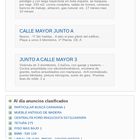
prestigio y con larga trayectoria en toda españa. se traspasa
por viaje. 250 m2. cocina completa. salida de humos, camaras,
bancos de trabajo, almacen, gas natural, etc. 17 meses mas
10 mesas
CALLE MAYOR JUNTO A
Nuevo, . !!! Sin habitar, . A sido el piso pilotó del edificio, .
Playa a unos 3 kilometros. 1ª Planta. CE: A
JUNTO A CALLE MAYOR 3
Vivienda de 3 dormitorios, 2 baños, con garaje y trastero. -
Cocina amueblada con electrodomésticos, encimera de
granito, baños amueblados con mamparas. -A/A centralizado,
puerta blindada, pintura microgota, suelo de gres. -Puertas
lisas de roble, 2 a
Al día anuncios clasificados
PARTICULAR BUSCA CARAVANA 1
MUEBLE ANTIGUO DE MADERA
CENTRALITA FORD R0411C037A 5S7112A650FA
TETUÁN 275
PISO MAS BAJO 1
BMW - 530 126
LINEAL CB /10M - RM160 - 100/200 WATIOS 1