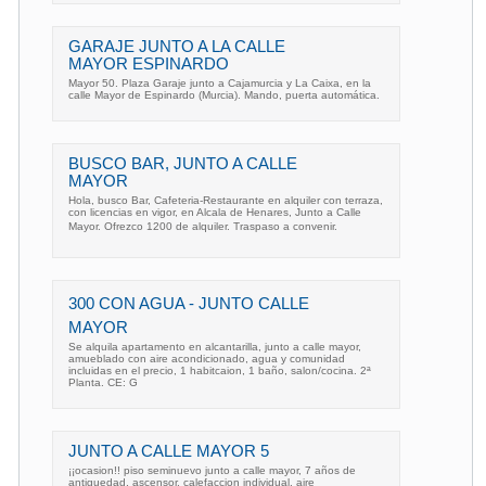
GARAJE JUNTO A LA CALLE
MAYOR ESPINARDO
Mayor 50. Plaza Garaje junto a Cajamurcia y La Caixa, en la
calle Mayor de Espinardo (Murcia). Mando, puerta automática.
BUSCO BAR, JUNTO A CALLE
MAYOR
Hola, busco Bar, Cafeteria-Restaurante en alquiler con terraza,
con licencias en vigor, en Alcala de Henares, Junto a Calle
Mayor. Ofrezco 1200 de alquiler. Traspaso a convenir.
300 CON AGUA - JUNTO CALLE
MAYOR
Se alquila apartamento en alcantarilla, junto a calle mayor,
amueblado con aire acondicionado, agua y comunidad
incluidas en el precio, 1 habitcaion, 1 baño, salon/cocina. 2ª
Planta. CE: G
JUNTO A CALLE MAYOR 5
¡¡ocasion!! piso seminuevo junto a calle mayor, 7 años de
antiguedad, ascensor, calefaccion individual. aire