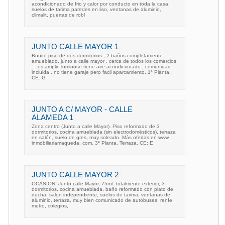
acondicionado de frio y calor por conducto en toda la casa,
suelos de tarima paredes en liso, ventanas de aluminio,
climalit, puertas de robl
JUNTO CALLE MAYOR 1
Bonito piso de dos dormitorios , 2 baños completamente
amueblado, junto a calle mayor , cerca de todos los comercios
. . es amplio luminoso tiene aire acondicionado , comunidad
incluida . no tiene garaje pero facil aparcamiento. 1ª Planta.
CE: G
JUNTO A C/ MAYOR - CALLE
ALAMEDA 1
Zona centro (Junto a calle Mayor). Piso reformado de 3
dormitorios, cocina amueblada (sin electrodomésticos), terraza
en salón, suelo de gres, muy soleado. Más ofertas en www.
inmobiliariamaqueda. com. 3ª Planta. Terraza. CE: E
JUNTO CALLE MAYOR 2
OCASION: Junto calle Mayor, 75mt. totalmente exterior, 3
dormitorios, cocina amueblada, baño reformado con plato de
ducha, salon independiente, suelos de tarima, ventanas de
aluminio, terraza, muy bien comunicado de autobuses, renfe,
metro, colegios,