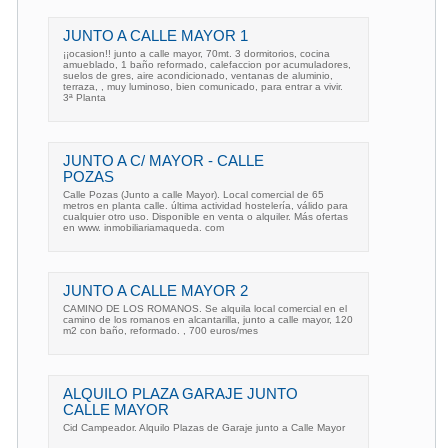
JUNTO A CALLE MAYOR 1
¡¡ocasion!! junto a calle mayor, 70mt. 3 dormitorios, cocina
amueblado, 1 baño reformado, calefaccion por acumuladores,
suelos de gres, aire acondicionado, ventanas de aluminio,
terraza, , muy luminoso, bien comunicado, para entrar a vivir.
3ª Planta
JUNTO A C/ MAYOR - CALLE
POZAS
Calle Pozas (Junto a calle Mayor). Local comercial de 65
metros en planta calle. última actividad hostelería, válido para
cualquier otro uso. Disponible en venta o alquiler. Más ofertas
en www. inmobiliariamaqueda. com
JUNTO A CALLE MAYOR 2
CAMINO DE LOS ROMANOS. Se alquila local comercial en el
camino de los romanos en alcantarilla, junto a calle mayor, 120
m2 con baño, reformado. , 700 euros/mes
ALQUILO PLAZA GARAJE JUNTO
CALLE MAYOR
Cid Campeador. Alquilo Plazas de Garaje junto a Calle Mayor