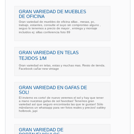
GRAN VARIEDAD DE MUEBLES
DE OFICINA
Gran variedad de muebles de oficina sillas , mesas, pc,
trabajo, estantes, consulte el suyo sin compromiso alguno ,
seguo lo tenemos a precio de mayor , entrega y montaje
incluidos ej: sillas conferencia foto 89
GRAN VARIEDAD EN TELAS
TEJIDOS 1/M
Gran variedad en telas, estas y muchas mas. Resto de tienda.
Facebook cañar new vintage
GRAN VARIEDAD EN GAFAS DE
SOL!
El invierno es corto! de nuevo veremos el sol y hay que tener
a mano nuestras gafas de sol favoritas! Tenemos gran
variedad así que seguro encontrarás las que te gustan! Sólo
mándanos un whatsapp para ver fotos reales y precios! oakley
holbrook, jupi
GRAN VARIEDAD DE