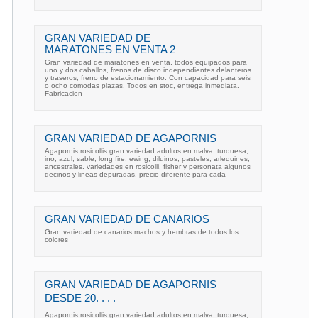
GRAN VARIEDAD DE
MARATONES EN VENTA 2
Gran variedad de maratones en venta, todos equipados para
uno y dos caballos, frenos de disco independientes delanteros
y traseros, freno de estacionamiento. Con capacidad para seis
o ocho comodas plazas. Todos en stoc, entrega inmediata.
Fabricacion
GRAN VARIEDAD DE AGAPORNIS
Agapornis rosicollis gran variedad adultos en malva, turquesa,
ino, azul, sable, long fire, ewing, diluinos, pasteles, arlequines,
ancestrales. variedades en rosicolli, fisher y personata algunos
decinos y lineas depuradas. precio diferente para cada
GRAN VARIEDAD DE CANARIOS
Gran variedad de canarios machos y hembras de todos los
colores
GRAN VARIEDAD DE AGAPORNIS
DESDE 20. . . .
Agapornis rosicollis gran variedad adultos en malva, turquesa,