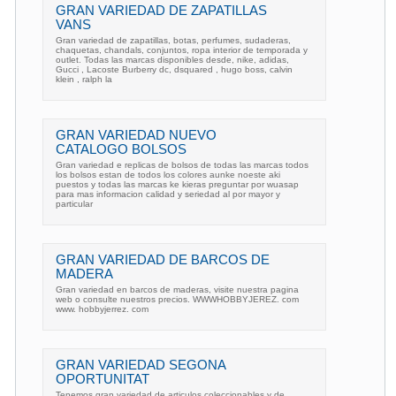
GRAN VARIEDAD DE ZAPATILLAS
VANS
Gran variedad de zapatillas, botas, perfumes, sudaderas,
chaquetas, chandals, conjuntos, ropa interior de temporada y
outlet. Todas las marcas disponibles desde, nike, adidas,
Gucci , Lacoste Burberry dc, dsquared , hugo boss, calvin
klein , ralph la
GRAN VARIEDAD NUEVO
CATALOGO BOLSOS
Gran variedad e replicas de bolsos de todas las marcas todos
los bolsos estan de todos los colores aunke noeste aki
puestos y todas las marcas ke kieras preguntar por wuasap
para mas informacion calidad y seriedad al por mayor y
particular
GRAN VARIEDAD DE BARCOS DE
MADERA
Gran variedad en barcos de maderas, visite nuestra pagina
web o consulte nuestros precios. WWWHOBBYJEREZ. com
www. hobbyjerrez. com
GRAN VARIEDAD SEGONA
OPORTUNITAT
Tenemos gran variedad de articulos coleccionables y de