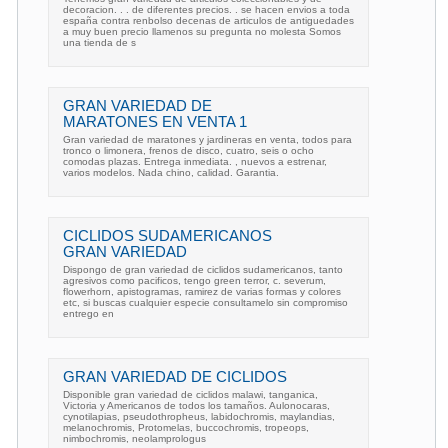
decoracion. . . de diferentes precios. . se hacen envios a toda
españa contra renbolso decenas de articulos de antiguedades
a muy buen precio llamenos su pregunta no molesta Somos
una tienda de s
GRAN VARIEDAD DE
MARATONES EN VENTA 1
Gran variedad de maratones y jardineras en venta, todos para
tronco o limonera, frenos de disco, cuatro, seis o ocho
comodas plazas. Entrega inmediata. , nuevos a estrenar,
varios modelos. Nada chino, calidad. Garantia.
CICLIDOS SUDAMERICANOS
GRAN VARIEDAD
Dispongo de gran variedad de ciclidos sudamericanos, tanto
agresivos como pacificos, tengo green terror, c. severum,
flowerhorn, apistogramas, ramirez de varias formas y colores
etc, si buscas cualquier especie consultamelo sin compromiso
entrego en
GRAN VARIEDAD DE CICLIDOS
Disponible gran variedad de ciclidos malawi, tanganica,
Victoria y Americanos de todos los tamaños. Aulonocaras,
cynotilapias, pseudothropheus, labidochromis, maylandias,
melanochromis, Protomelas, buccochromis, tropeops,
nimbochromis, neolamprologus