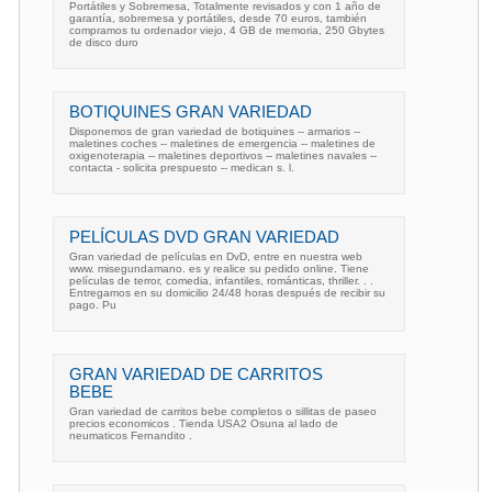
Portátiles y Sobremesa, Totalmente revisados y con 1 año de
garantía, sobremesa y portátiles, desde 70 euros, también
compramos tu ordenador viejo, 4 GB de memoria, 250 Gbytes
de disco duro
BOTIQUINES GRAN VARIEDAD
Disponemos de gran variedad de botiquines -- armarios --
maletines coches -- maletines de emergencia -- maletines de
oxigenoterapia -- maletines deportivos -- maletines navales --
contacta - solicita prespuesto -- medican s. l.
PELÍCULAS DVD GRAN VARIEDAD
Gran variedad de películas en DvD, entre en nuestra web
www. misegundamano. es y realice su pedido online. Tiene
películas de terror, comedia, infantiles, románticas, thriller. . .
Entregamos en su domicilio 24/48 horas después de recibir su
pago. Pu
GRAN VARIEDAD DE CARRITOS
BEBE
Gran variedad de carritos bebe completos o sillitas de paseo
precios economicos . Tienda USA2 Osuna al lado de
neumaticos Fernandito .