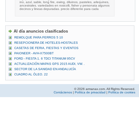
ino, azul, sable, long fire, ewing, diluinos, pasteles, arlequines,
ancestrales. variedades en rosicolli, fisher y personata algunos
decinos y lineas depuradas. precio diferente para cada
Al día anuncios clasificados
REMOLQUE PARA PERROS 5 10
RESEPCIONERA DE HOTELES-HOSTALES
CASETAS DE FERIA, FIESTAS Y EVENTOS
PAIONEER - AVH-X7500BT
FORD - FIESTA 1. 6 TDCI TITANIUM 95CV
ACTUALIZACIÓN MAPAS GPS 2015 AUDI, VW. .
SECTOR DE LA SANIDAD EN ANDALUCÍA
CUADRO AL ÓLEO. 22
© 2026 armanax.com. All Rights Reserved.
Contáctenos
|
Política de privacidad
|
Política de cookies