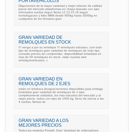
PORTAVEHICULOS
Disponemos de la mayor variedad y mejor relacion de calidad
precio del mercado plataformas en chapa laseada con ejes
reforzados ruedas segun llanta 12 13 15 16 segun
homologacion y kilos MMA desde 900kg hasta 3500kg en
cualquiera de los formatos gran
GRAN VARIEDAD DE
REMOLQUES EN STOCK
!!! venga a por su remolque !!! remolques robustos. com todo
tipo de remolques gran variedad de remolques de todo tipo.
consulte precios sin compromiso. disponibilidad inmediata en
mas de 50 remolques en stock. visite nuestra web
remolquesrobustos. c
GRAN VARIEDAD EN
REMOLQUES DE 2 EJES
están en briviesca (burgos) tenemos disponibles para entrega
inmediata gran variedad de remolques de 2 ejes
completamente soldados, los mas robustos del mercado y al
mejor precio, todos con ejes de 1000 kg, freno de inercia a las
4 ruedas, llantas de
GRAN VARIEDAD A LOS
MEJORES PRECIOS
Todos los modelos Portatil. Gran Variedad de ordenadores