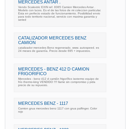
MERCEDES ANTAR .
Vendo Scalextric EXIN ref. 8365 Camion Mercedes Antar .
Modelo con luces. Es el de las fotos de mi coleccion particular.
Esta en perfecto estado de funcionamiento. Posibilidad envio
para todo territorio nacional, servicio con maxima garantia y
seried
CATALIZADOR MERCEDES BENZ
CAMION
catalizador mercedes Benz regenerado. www. autospeed. es
24 meses de garantía. Precio desde 695 + impuestos.
MERCEDES - BENZ 412 D CAMION
FRIGORIFICO
Mercedes - benz 412 d camión frigorífico isotermo equipo de
frío thermo-king VENDIDO !!!! llame sin compromiso y pida
precio de su repuesto.
MERCEDES BENZ - 1117
Camion grua mercedes benz 1117 con grua palfinger. Color
rojo