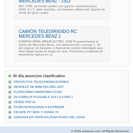
MERCEDES BENZ - 1922
Ref. 1786. se vende camion con gancho mercedes benz
1922. 4 x 2. siete marchas. con bloqueo diferencial. Opción de
venta sin grúa i pulpo
CAMIÓN TELEDIRIGIDO RC
MERCEDES BENZ 1
COMPRA WWW. MINUELECTRO. COM Te presentamos el
Actros de Mercedes Benz, una reproducción a escala 1: 32
del original. Un llamativo e imponente camión teledirigido que
dará largas horas de juego en casa. Funciones completas de
movimiento típicas en ca
Al día anuncios clasificados
PROYECTOS TELECOMUNICACIONES
DESPIECE DE BMW E60 AÑO 2007
PLATAFORMA VIBRATORIA V1000
26-CARPA-26 PLEGABLE 3X3 LA CORU 1
VENDO PSP 61
COJÍN ANTIESCARAS A ESTRENAR
ESCAPE PIT BIKE Y HONDA 70
ADOSADA EN VENTA EN ZONA PASEO DEL AGUA
© 2026 armanax.com. All Rights Reserved.