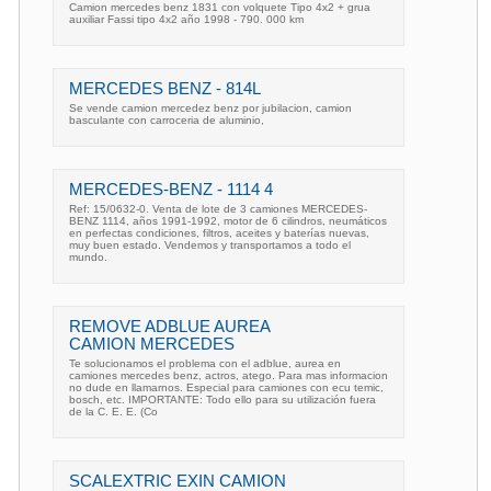
Camion mercedes benz 1831 con volquete Tipo 4x2 + grua
auxiliar Fassi tipo 4x2 año 1998 - 790. 000 km
MERCEDES BENZ - 814L
Se vende camion mercedez benz por jubilacion, camion
basculante con carroceria de aluminio,
MERCEDES-BENZ - 1114 4
Ref: 15/0632-0. Venta de lote de 3 camiones MERCEDES-
BENZ 1114, años 1991-1992, motor de 6 cilindros, neumáticos
en perfectas condiciones, filtros, aceites y baterías nuevas,
muy buen estado. Vendemos y transportamos a todo el
mundo.
REMOVE ADBLUE AUREA
CAMION MERCEDES
Te solucionamos el problema con el adblue, aurea en
camiones mercedes benz, actros, atego. Para mas informacion
no dude en llamarnos. Especial para camiones con ecu temic,
bosch, etc. IMPORTANTE: Todo ello para su utilización fuera
de la C. E. E. (Co
SCALEXTRIC EXIN CAMION