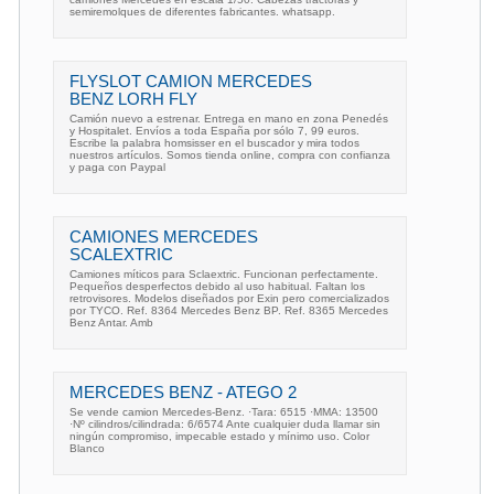
semiremolques de diferentes fabricantes. whatsapp.
FLYSLOT CAMION MERCEDES
BENZ LORH FLY
Camión nuevo a estrenar. Entrega en mano en zona Penedés
y Hospitalet. Envíos a toda España por sólo 7, 99 euros.
Escribe la palabra homsisser en el buscador y mira todos
nuestros artículos. Somos tienda online, compra con confianza
y paga con Paypal
CAMIONES MERCEDES
SCALEXTRIC
Camiones míticos para Sclaextric. Funcionan perfectamente.
Pequeños desperfectos debido al uso habitual. Faltan los
retrovisores. Modelos diseñados por Exin pero comercializados
por TYCO. Ref. 8364 Mercedes Benz BP. Ref. 8365 Mercedes
Benz Antar. Amb
MERCEDES BENZ - ATEGO 2
Se vende camion Mercedes-Benz. ·Tara: 6515 ·MMA: 13500
·Nº cilindros/cilindrada: 6/6574 Ante cualquier duda llamar sin
ningún compromiso, impecable estado y mínimo uso. Color
Blanco