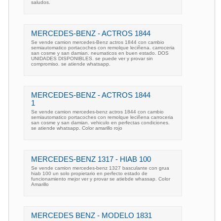
saludos.
MERCEDES-BENZ - ACTROS 1844
Se vende camion mercedes-Benz actros 1844 con cambio
semiautomatico portacoches con remolque leciñena. carroceria
san cosme y san damian. neumaticos en buen estado. DOS
UNIDADES DISPONIBLES. se puede ver y provar sin
compromiso. se atiende whatsapp.
MERCEDES-BENZ - ACTROS 1844
1
Se vende camion mercedes-benz actros 1844 con cambio
semiautomatico portacoches con remolque leciñena carroceria
san cosme y san damian. vehiculo en perfectas condiciones.
se atiende whatsapp. Color amarillo rojo
MERCEDES-BENZ 1317 - HIAB 100
Se vende camion mercedes-benz 1327 basculante con grua
hiab 100 un solo propietario en perfecto estado de
funcionamiento mejor ver y provar se atiebde whassap. Color
Amarillo
MERCEDES BENZ - MODELO 1831