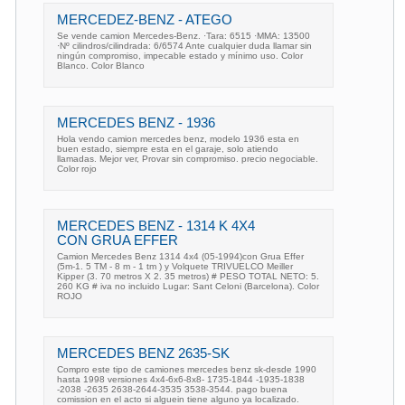
MERCEDEZ-BENZ - ATEGO
Se vende camion Mercedes-Benz. ·Tara: 6515 ·MMA: 13500
·Nº cilindros/cilindrada: 6/6574 Ante cualquier duda llamar sin
ningún compromiso, impecable estado y mínimo uso. Color
Blanco. Color Blanco
MERCEDES BENZ - 1936
Hola vendo camion mercedes benz, modelo 1936 esta en
buen estado, siempre esta en el garaje, solo atiendo
llamadas. Mejor ver, Provar sin compromiso. precio negociable.
Color rojo
MERCEDES BENZ - 1314 K 4X4
CON GRUA EFFER
Camion Mercedes Benz 1314 4x4 (05-1994)con Grua Effer
(5m-1. 5 TM - 8 m - 1 tm ) y Volquete TRIVUELCO Meiller
Kipper (3. 70 metros X 2. 35 metros) # PESO TOTAL NETO: 5.
260 KG # iva no incluido Lugar: Sant Celoni (Barcelona). Color
ROJO
MERCEDES BENZ 2635-SK
Compro este tipo de camiones mercedes benz sk-desde 1990
hasta 1998 versiones 4x4-6x6-8x8- 1735-1844 -1935-1838
-2038 -2635 2638-2644-3535 3538-3544. pago buena
comission en el acto si alguein tiene alguno ya localizado.