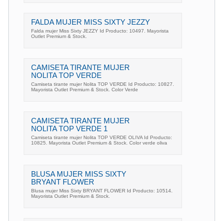
FALDA MUJER MISS SIXTY JEZZY
Falda mujer Miss Sixty JEZZY Id Producto: 10497. Mayorista
Outlet Premium & Stock.
CAMISETA TIRANTE MUJER
NOLITA TOP VERDE
Camiseta tirante mujer Nolita TOP VERDE Id Producto: 10827.
Mayorista Outlet Premium & Stock. Color Verde
CAMISETA TIRANTE MUJER
NOLITA TOP VERDE 1
Camiseta tirante mujer Nolita TOP VERDE OLIVA Id Producto:
10825. Mayorista Outlet Premium & Stock. Color verde oliva
BLUSA MUJER MISS SIXTY
BRYANT FLOWER
Blusa mujer Miss Sixty BRYANT FLOWER Id Producto: 10514.
Mayorista Outlet Premium & Stock.