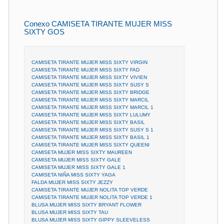
Conexo CAMISETA TIRANTE MUJER MISS
SIXTY GOS
CAMISETA TIRANTE MUJER MISS SIXTY VIRGIN
CAMISETA TIRANTE MUJER MISS SIXTY FAD
CAMISETA TIRANTE MUJER MISS SIXTY VIVIEN
CAMISETA TIRANTE MUJER MISS SIXTY SUSY S
CAMISETA TIRANTE MUJER MISS SIXTY BRIDGE
CAMISETA TIRANTE MUJER MISS SIXTY MARCIL
CAMISETA TIRANTE MUJER MISS SIXTY MARCIL 1
CAMISETA TIRANTE MUJER MISS SIXTY LULUMY
CAMISETA TIRANTE MUJER MISS SIXTY BASIL
CAMISETA TIRANTE MUJER MISS SIXTY SUSY S 1
CAMISETA TIRANTE MUJER MISS SIXTY BASIL 1
CAMISETA TIRANTE MUJER MISS SIXTY QUEENI
CAMISETA MUJER MISS SIXTY MAUREEN
CAMISETA MUJER MISS SIXTY GALE
CAMISETA MUJER MISS SIXTY GALE 1
CAMISETA NIÑA MISS SIXTY YAGA
FALDA MUJER MISS SIXTY JEZZY
CAMISETA TIRANTE MUJER NOLITA TOP VERDE
CAMISETA TIRANTE MUJER NOLITA TOP VERDE 1
BLUSA MUJER MISS SIXTY BRYANT FLOWER
BLUSA MUJER MISS SIXTY TAU
BLUSA MUJER MISS SIXTY GIPPY SLEEVELESS