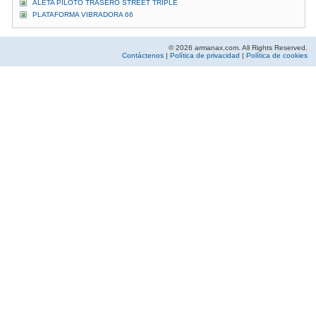
ALETA PILOTO TRASERO STREET TRIPLE
PLATAFORMA VIBRADORA 66
© 2026 armanax.com. All Rights Reserved.
Contáctenos
|
Política de privacidad
|
Política de cookies